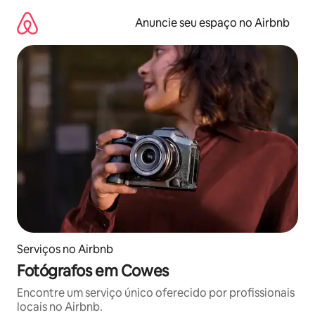
Pular
para
Anuncie seu espaço no Airbnb
o
conteúdo
Serviços no Airbnb
Fotógrafos em Cowes
Encontre um serviço único oferecido por profissionais
locais no Airbnb.