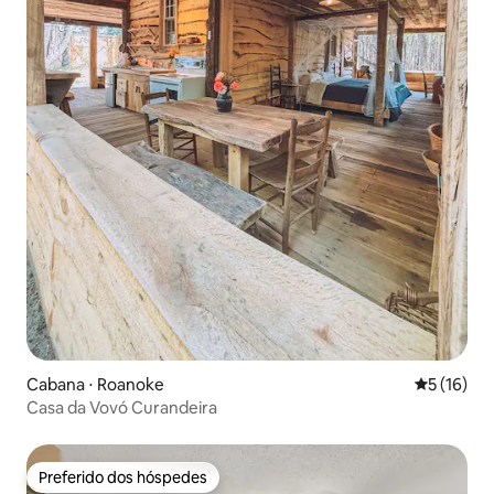
Cabana ⋅ Roanoke
5 de uma a
5 (16)
Casa da Vovó Curandeira
Preferido dos hóspedes
Preferido dos hóspedes