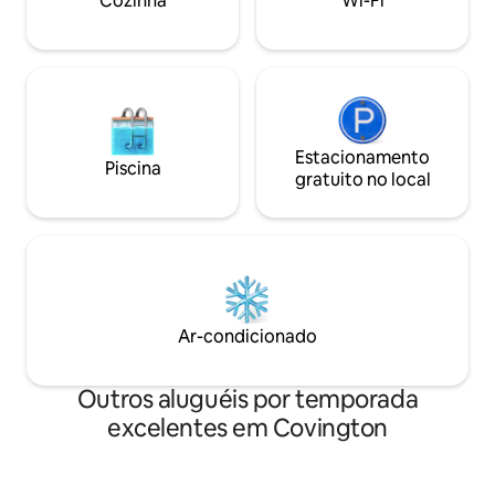
Cozinha
Wi-Fi
as estrelas antes de terminar a noite.
conforto, estilo e
atividades do reso
Estacionamento
Piscina
gratuito no local
Ar-condicionado
Outros aluguéis por temporada
excelentes em Covington