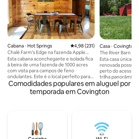
Cabana ⋅ Hot Springs
4,98 de uma avaliação média de 
4,98 (231)
Casa ⋅ Covington
Chalé Farm's Edge na fazenda Apple
The River Barn n
Horse
Esta cabana aconchegante e isolada fica
Esta casa única e
à beira de uma fazenda de 1000 acres
renovada possui u
com vista para campos de feno
perto do acesso ao
ondulantes. Este é o local perfeito para
trilha panorâmica 
Comodidades populares em aluguel por
viajantes individuais, famílias ou casais
lago Moomaw (2,2
relaxarem, recarregarem as energias e
Homestead Resort 
temporada em Covington
aproveitarem o ar livre. Encontre-se
oferecer, é uma e
bebendo café, terminando o trabalho ou
aqueles que estão
mergulhado em um bom livro na
da natureza enqu
marquise. Em seguida, preencha o seu
andam de biciclet
dia com atividades ao ar livre em todo o
pescam, nadam, a
Allegheny Highlands. À noite, grelhe e
observam pássaro
desfrute do jantar ao redor da mesa. Em
a cavalo ou simpl
seguida, acenda uma fogueira e observe
tranquilo terreno