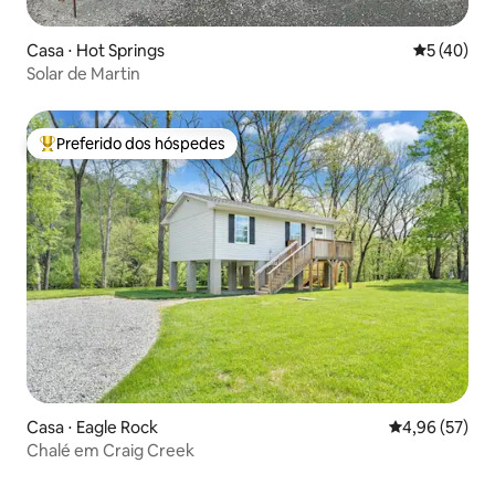
Casa ⋅ Hot Springs
5 de uma a
5 (40)
Solar de Martin
Preferido dos hóspedes
Entre os melhores preferidos dos hóspedes
Casa ⋅ Eagle Rock
4,96 de uma a
4,96 (57)
Chalé em Craig Creek