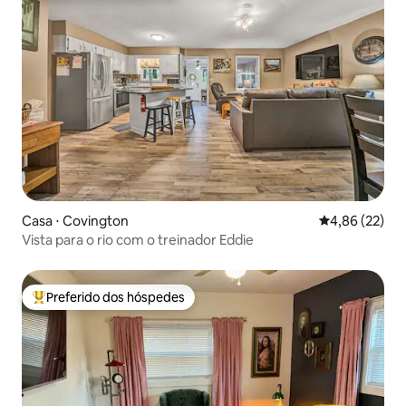
Casa ⋅ Covington
4,86 de uma a
4,86 (22)
Vista para o rio com o treinador Eddie
Preferido dos hóspedes
Entre os melhores preferidos dos hóspedes