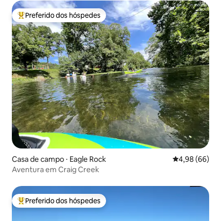
Preferido dos hóspedes
Entre os melhores preferidos dos hóspedes
Casa de campo ⋅ Eagle Rock
4,98 de uma av
4,98 (66)
Aventura em Craig Creek
Preferido dos hóspedes
Entre os melhores preferidos dos hóspedes