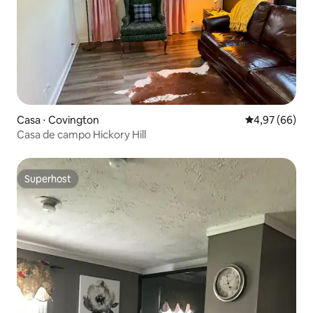
Casa ⋅ Covington
4,97 de uma a
4,97 (66)
Casa de campo Hickory Hill
Superhost
Superhost