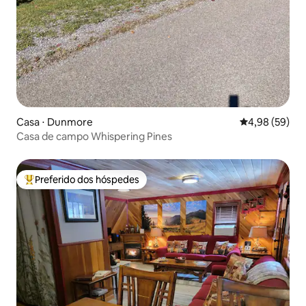
Casa ⋅ Dunmore
4,98 de uma a
4,98 (59)
Casa de campo Whispering Pines
Preferido dos hóspedes
Entre os melhores preferidos dos hóspedes