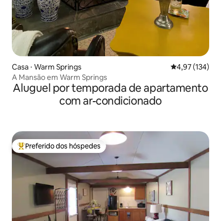
Casa ⋅ Warm Springs
4,97 de uma av
4,97 (134)
A Mansão em Warm Springs
Aluguel por temporada de apartamento
com ar-condicionado
Preferido dos hóspedes
Entre os melhores preferidos dos hóspedes