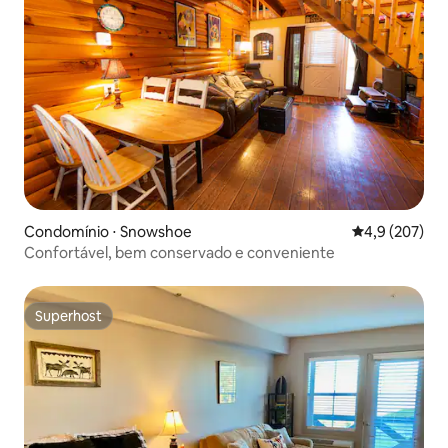
Condomínio ⋅ Snowshoe
4,9 de uma av
4,9 (207)
Confortável, bem conservado e conveniente
Superhost
Superhost