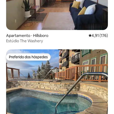
Apartamento ⋅ Hillsboro
4,91 de uma av
4,91 (176)
Estúdio The Washery
Preferido dos hóspedes
Preferido dos hóspedes