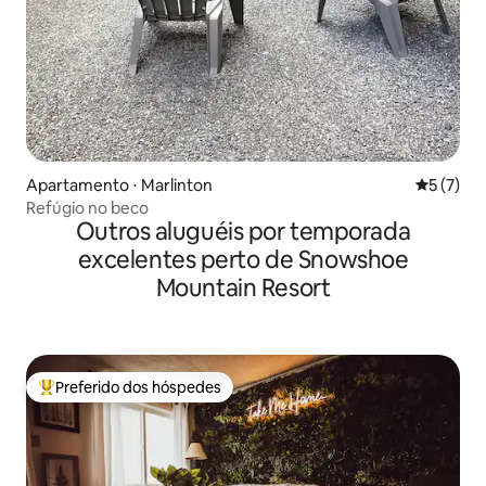
Apartamento ⋅ Marlinton
5 de uma 
5 (7)
Refúgio no beco
Outros aluguéis por temporada
excelentes perto de Snowshoe
Mountain Resort
Preferido dos hóspedes
Entre os melhores preferidos dos hóspedes