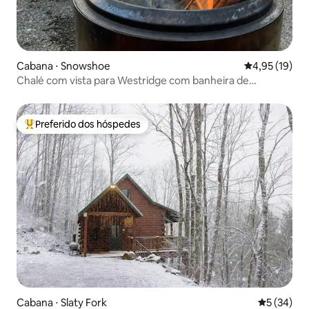
Cabana ⋅ Snowshoe
4,95 de uma a
4,95 (19)
Chalé com vista para Westridge com banheira de
hidromassagem e traslado para esqui
Preferido dos hóspedes
Entre os melhores preferidos dos hóspedes
Cabana ⋅ Slaty Fork
5 de uma a
5 (34)