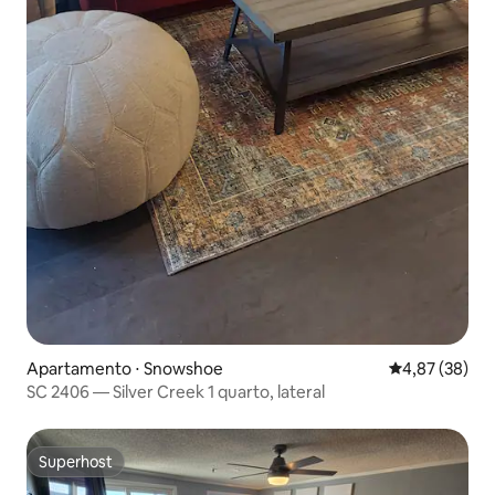
Apartamento ⋅ Snowshoe
4,87 de uma a
4,87 (38)
SC 2406 — Silver Creek 1 quarto, lateral
Superhost
Superhost