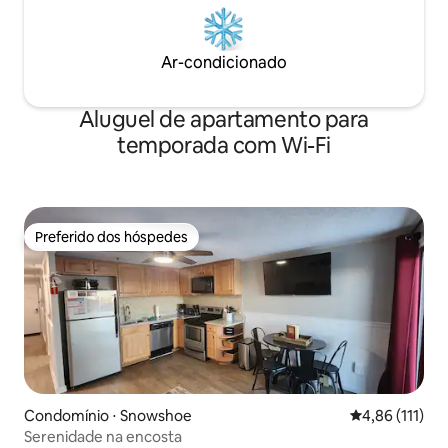
Ar-condicionado
Aluguel de apartamento para
temporada com Wi-Fi
Preferido dos hóspedes
Preferido dos hóspedes
Condomínio ⋅ Snowshoe
4,86 de uma av
4,86 (111)
Serenidade na encosta