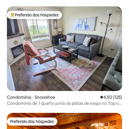
Preferido dos hóspedes
Entre os melhores preferidos dos hóspedes
Condomínio ⋅ Snowshoe
4,92 de uma av
4,92 (125)
Condomínio de 1 quarto junto às pistas de esqui no Top of
the World
Preferido dos hóspedes
Preferido dos hóspedes