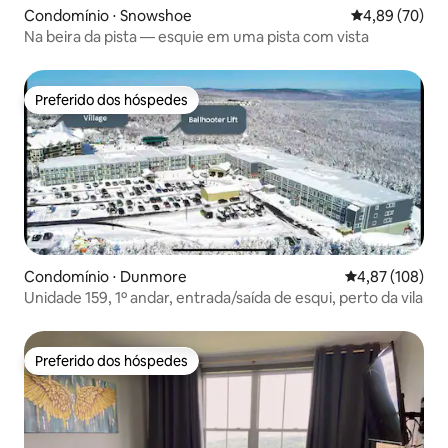
Condomínio ⋅ Snowshoe
4,89 de uma a
4,89 (70)
Na beira da pista — esquie em uma pista com vista
Preferido dos hóspedes
Preferido dos hóspedes
Condomínio ⋅ Dunmore
4,87 de uma av
4,87 (108)
Unidade 159, 1º andar, entrada/saída de esqui, perto da vila
Preferido dos hóspedes
Preferido dos hóspedes