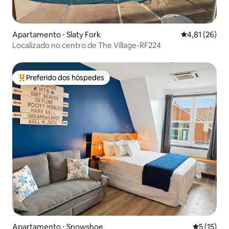
Apartamento ⋅ Slaty Fork
4,81 de uma a
4,81 (26)
Localizado no centro de The Village-RF224
Preferido dos hóspedes
Entre os melhores preferidos dos hóspedes
Apartamento ⋅ Snowshoe
5 de uma a
5 (15)