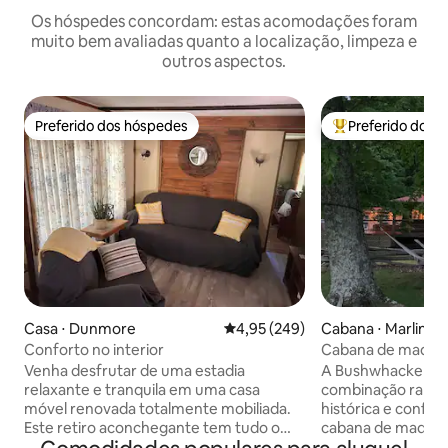
Os hóspedes concordam: estas acomodações foram
muito bem avaliadas quanto a localização, limpeza e
outros aspectos.
Preferido dos hóspedes
Preferido dos 
Preferido dos hóspedes
Entre os melhore
Casa ⋅ Dunmore
4,95 de uma avaliação média de 
4,95 (249)
Cabana ⋅ Marlinto
Conforto no interior
Cabana de madeira 
perto de Snowsho
Venha desfrutar de uma estadia
A Bushwhacker Ca
relaxante e tranquila em uma casa
combinação rara d
móvel renovada totalmente mobiliada.
histórica e confor
Este retiro aconchegante tem tudo o
cabana de madeira
que você precisa para uma visita
Guerra Civil ofere