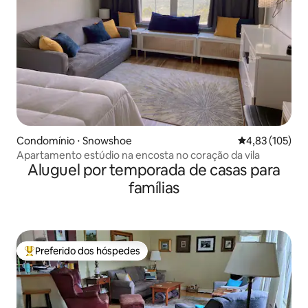
Condomínio ⋅ Snowshoe
4,83 de uma av
4,83 (105)
Apartamento estúdio na encosta no coração da vila
Aluguel por temporada de casas para
famílias
Preferido dos hóspedes
Entre os melhores preferidos dos hóspedes