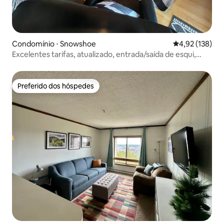
Condomínio ⋅ Snowshoe
4,92 de uma av
4,92 (138)
Excelentes tarifas, atualizado, entrada/saída de esqui,
M/L, extras!
Preferido dos hóspedes
Preferido dos hóspedes