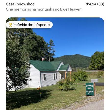
Casa ⋅ Snowshoe
4,94 de uma av
4,94 (88)
Crie memórias na montanha no Blue Heaven
Preferido dos hóspedes
Entre os melhores preferidos dos hóspedes