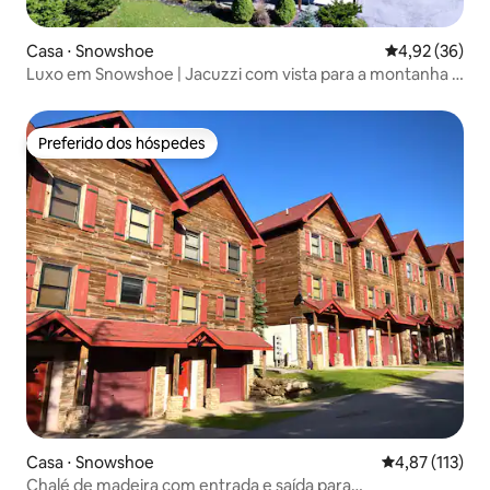
Casa ⋅ Snowshoe
4,92 de uma a
4,92 (36)
Luxo em Snowshoe | Jacuzzi com vista para a montanha +
fliperama
Preferido dos hóspedes
Preferido dos hóspedes
Casa ⋅ Snowshoe
4,87 de uma av
4,87 (113)
Chalé de madeira com entrada e saída para