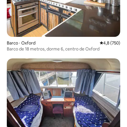
Barco ⋅ Oxford
4,8 de uma av
4,8 (750)
Barco de 18 metros, dorme 6, centro de Oxford