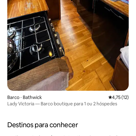
Barco ⋅ Bathwick
4,75 de uma a
4,75 (12)
Lady Victoria — Barco boutique para 1 ou 2 hóspedes
Destinos para conhecer