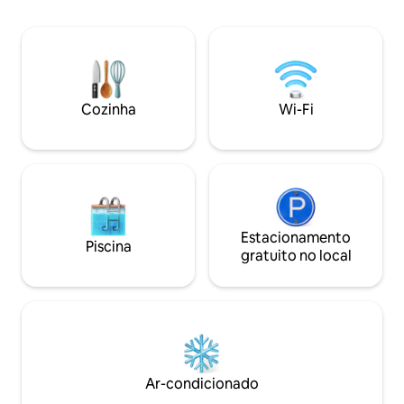
ondas, utensílios e
Wi-Fi, Netflix. Chá, café e refrigerantes
gratuitos. Ótimo café da manhã está
incluso no preço. Chuveiro grande. Deck
de telhado. Vida única em um barco no
canal. Este é um espaço compartilhado
durante o dia, seu exclusivamente à
Cozinha
Wi-Fi
noite, quer você reserve para 1,2 ou 3
pessoas.
Estacionamento
Piscina
gratuito no local
Ar-condicionado