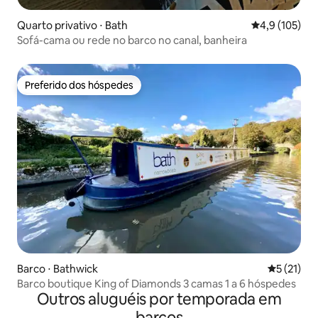
Quarto privativo ⋅ Bath
4,9 de uma av
4,9 (105)
Sofá-cama ou rede no barco no canal, banheira
Preferido dos hóspedes
Preferido dos hóspedes
Barco ⋅ Bathwick
5 de uma a
5 (21)
Barco boutique King of Diamonds 3 camas 1 a 6 hóspedes
Outros aluguéis por temporada em
barcos