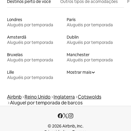
Destinos perto de você
Outros tipos de acomodações
Pr
Londres
Paris
Aluguéis por temporada
Aluguéis por temporada
Amsterdã
Dublin
Aluguéis por temporada
Aluguéis por temporada
Bruxelas
Manchester
Aluguéis por temporada
Aluguéis por temporada
Lille
Mostrar mais
Aluguéis por temporada
Airbnb
Reino Unido
Inglaterra
Cotswolds
Aluguel por temporada de barcos
© 2026 Airbnb, Inc.