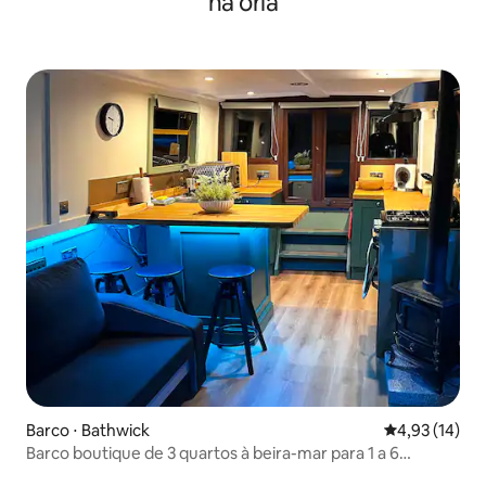
na orla
Barco ⋅ Bathwick
4,93 de uma a
4,93 (14)
Barco boutique de 3 quartos à beira-mar para 1 a 6
pessoas