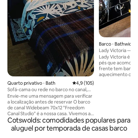
Barco ⋅ Bathwick
Lady Victoria — Ba
2 hóspedes
Lady Victoria é um
pés que acomoda 2 pess
frente tem bancos
aquecimento centra
Além de um quar
Quarto privativo ⋅ Bath
4,9 de uma avaliação média de 
4,9 (105)
chuveiro quente/fr
Sofá-cama ou rede no barco no canal,
com descarga de água
banheira
Envie-me uma mensagem para verificar
opção de converte
a localização antes de reservar O barco
banco em 1 casal ou
de canal Widebeam 70x12 "Freedom
edredons e traves
Canal Studio" é a nossa casa. Vivemos a
para o conforto. Você encontrará uma
Cotswolds: comodidades populares para
bordo. Os hóspedes compartilham
cozinha interior d
nossa casa. Até 3 hóspedes: 2 em sofá-
aluguel por temporada de casas barco
lindamente equipa
cama duplo, 1 em rede. A rede também
geladeira, fogão d
pode estar do lado de fora. Cozinha, Hifi,