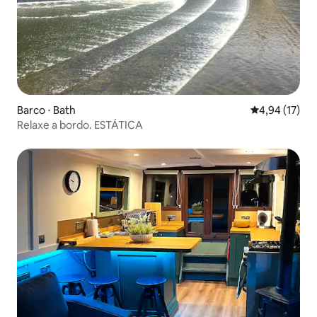
Barco ⋅ Bath
4,94 de uma a
4,94 (17)
Relaxe a bordo. ESTÁTICA