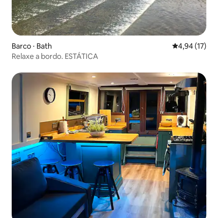
Barco ⋅ Bath
4,94 de uma a
4,94 (17)
Relaxe a bordo. ESTÁTICA