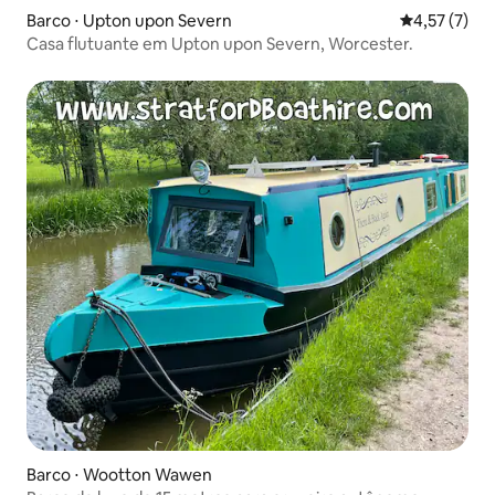
Barco ⋅ Upton upon Severn
4,57 de uma 
4,57 (7)
Casa flutuante em Upton upon Severn, Worcester.
Barco ⋅ Wootton Wawen