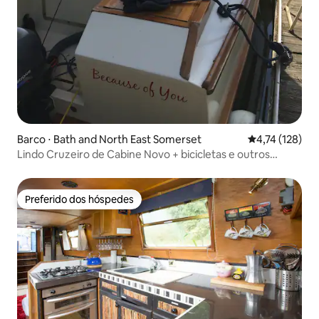
Barco ⋅ Bath and North East Somerset
4,74 de uma av
4,74 (128)
Lindo Cruzeiro de Cabine Novo + bicicletas e outros
barcos
Preferido dos hóspedes
Preferido dos hóspedes