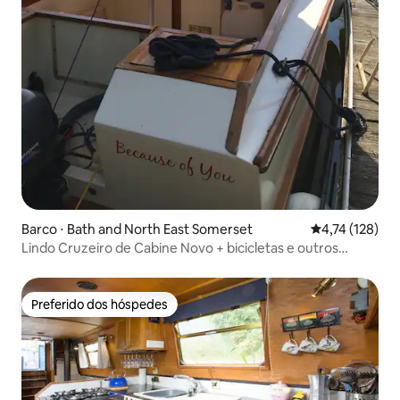
Barco ⋅ Bath and North East Somerset
4,74 de uma av
4,74 (128)
Lindo Cruzeiro de Cabine Novo + bicicletas e outros
barcos
Preferido dos hóspedes
Preferido dos hóspedes