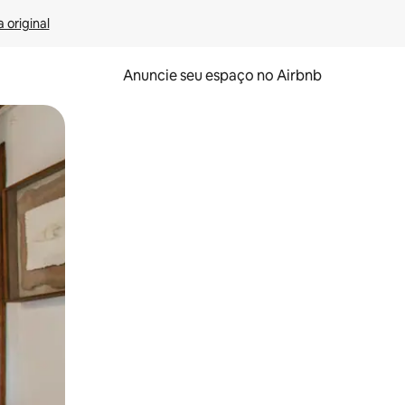
 original
Anuncie seu espaço no Airbnb
 deslizando o dedo na tela.