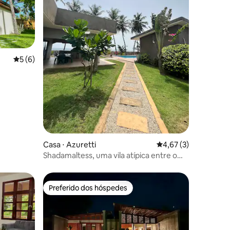
ções
5 de uma avaliação média de 5, 6 avaliações
5 (6)
Casa ⋅ Azuretti
4,67 de uma avaliaçã
4,67 (3)
Shadamaltess, uma vila atípica entre o
mar e a lagoa.
Preferido dos hóspedes
Preferido dos hóspedes