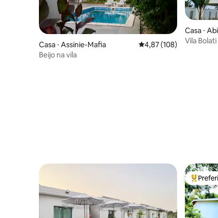
Casa ⋅ Ab
Vila Bolat
Casa ⋅ Assinie-Mafia
4,87 de uma avaliação m
4,87 (108)
vista
Beijo na vila
Prefe
Entre os