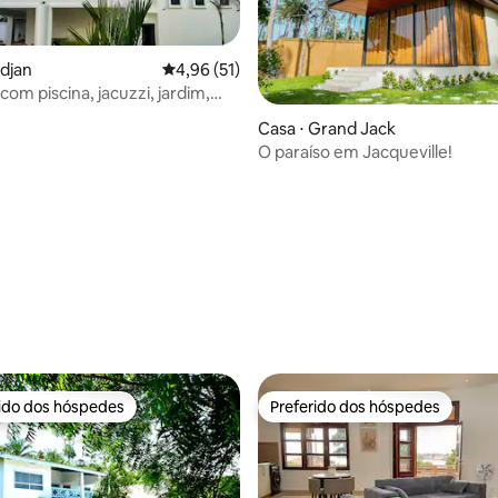
idjan
4,96 de uma avaliação média de 5, 51 avalia
4,96 (51)
i com piscina, jacuzzi, jardim,
édia de 5, 108 avaliações
Casa ⋅ Grand Jack
O paraíso em Jacqueville!
rido dos hóspedes
Preferido dos hóspedes
 melhores preferidos dos hóspedes
Preferido dos hóspedes