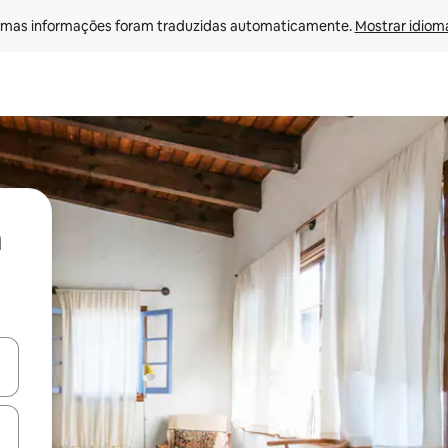
mas informações foram traduzidas automaticamente. 
Mostrar idioma
ore-os usando as seta para cima e para baixo do teclado ou tocando e