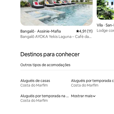
Vila ⋅ San
Lodge con
Bangalô ⋅ Assinie-Mafia
4,91 de uma avaliação
4,91 (11)
Bangalô AYOKA Yekis Laguna – Café da
manhã incluído
Destinos para conhecer
Outros tipos de acomodações
Aluguéis de casas
Costa do Marfim
Costa do Marfim
Aluguéis por temporada na orla
Mostrar mais
Costa do Marfim