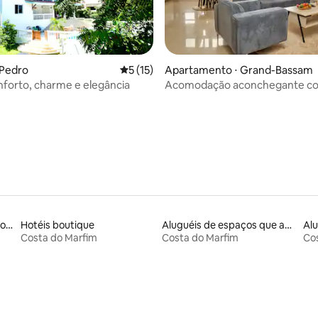
-Pedro
5 de uma avaliação média de 5, 15 avalia
5 (15)
Apartamento ⋅ Grand-Bassam
forto, charme e elegância
Acomodação aconchegante co
 média de 5, 11 avaliações
para a lagoa no histórico Quart
Aluguéis por temporada com acesso ao lago
Hotéis boutique
Aluguéis de espaços que aceitam animais de estimação
Costa do Marfim
Costa do Marfim
Co