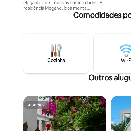
elegante com todas as comodidades. A
residência Megane, idealmente
Comodidades pop
localizada em Cocody Angré CGK não
muito longe do centro comercial Super
U, é composta por uma cozinha
equipada, dois banheiros, máquina de
lavar roupa, varanda privativa e vaso
sanitário para hóspedes. o apartamento
está localizado no 3º andar com elevador
em um novo prédio de luxo Temos um
concierge para traslados para o
Cozinha
Wi-F
aeroporto e catering. Estacionamento
privativo, segurança 24 horas, 7 dias por
Outros alug
Superhost
Superhost