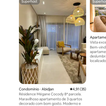
Superhost
Superho
Superhost
Superho
Apartamen
Vista exc
Plateau
Bem-vind
apartamen
deslumbra
localizado
viajantes 
este aloj
modernid
Vista ✔ p
sua sala d
velocidad
Condomínio ⋅ Abidjan
4,91 de uma avaliação 
4,91 (35)
condicionado Cozinha
Résidence Mégane Cocody 8ª parcela.
Estaciona
Maravilhoso apartamento de 3 quartos
24 horas. 
decorado com bom gosto. Moderno e