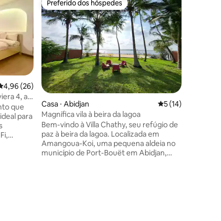
Preferido dos hóspedes
Preferi
Preferido dos hóspedes
Preferi
Vila desl
independe
Casa sup
localizad
supermer
Esta cas
independe
perfeita 
amigos. 
ções
crianças 
4,96 de uma avaliação média de 5, 26 avaliações
4,96 (26)
oferecend
era 4, ar
Casa ⋅ Abidjan
5 de uma avaliação
5 (14)
churrasqu
nto que
toalhas, 
Magnífica vila à beira da lagoa
ideal para
tabuleiro
Bem-vindo à Villa Chathy, seu refúgio de
s
de música
paz à beira da lagoa. Localizada em
estadia i
Amangoua-Koi, uma pequena aldeia no
 totalmente
município de Port-Bouët em Abidjan,
 dedicado,
perto do aeroporto e do centro de
namento
exposições, nossa vila com praia privada
e jardim sombreado oferece um
da China e
ambiente tranquilo e verde, uma
rmácia,
verdadeira mudança de cenário,
mantendo-se perto da cidade. Para um
 em nosso
fim de semana ou férias com a família ou
tadia