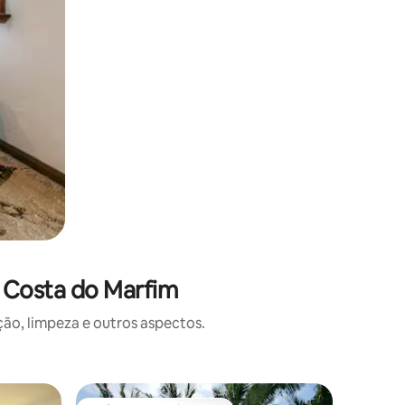
 Costa do Marfim
o, limpeza e outros aspectos.
Vila ⋅ Abi