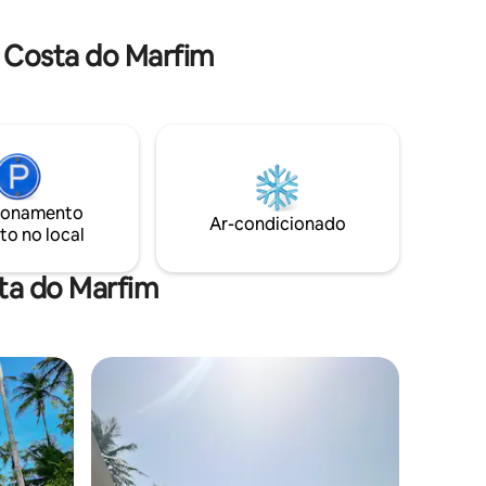
amigos, você encontrará serenidade e
conforto. No local, um zelador e uma
 Costa do Marfim
governanta estão à sua disposição.
ionamento
Ar-condicionado
to no local
ta do Marfim