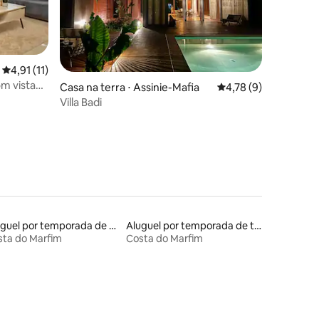
ções
4,91 de uma avaliação média de 5, 11 avaliações
4,91 (11)
m vista
Casa na terra ⋅ Assinie-Mafia
4,78 de uma avaliaçã
4,78 (9)
ier France
Villa Badi
Aluguel por temporada de apart-hotéis
Aluguel por temporada de townhouses
sta do Marfim
Costa do Marfim