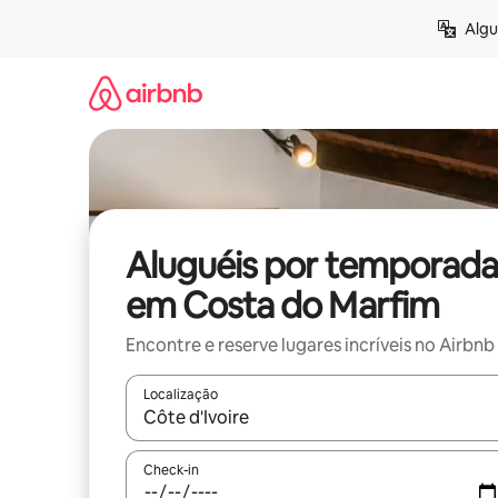
Pular
Algu
para
o
conteúdo
Aluguéis por temporada
em Costa do Marfim
Encontre e reserve lugares incríveis no Airbnb
Localização
Quando os resultados estiverem disponíveis, expl
Check-in