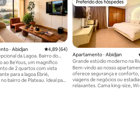
st
Preferido dos hóspedes
st
Preferido dos hóspedes
to ⋅ Abidjan
4,89 de uma avaliação média de 5, 64 avalia
4,89 (64)
Apartamento ⋅ Abidjan
epcional da Lagoa. Bairro do
Grande estúdio moderno na Rivi
o ao BeYous, um magnífico
condicionado e Wi-Fi
Bem-vindo ao nosso apartame
to de 2 quartos com vista
oferece segurança e conforto, 
nte para a lagoa Ébrié,
viagens de negócios ou estadia
 no bairro de Plateau. Ideal para
relaxantes. Cama king-size, Wi-Fi,
de negócios, casais ou famílias,
Netflix, self check-in, cozinha
amento combina conforto,
equipada, espaço de escritório
ade e serenidade. Destaques:
segurança 24 horas e estacio
anorâmica da lagoa a partir da
gratuito. O apartamento está localizado
e estar. Wi-Fi de✔ alta
a 5 minutos a pé da Embaixada 
e, Netflix e Canal Horizon Ar ✔
média de 5, 35 avaliações
lojas (supermercado Casino, fa
 equipada
padaria, etc.). Teremos o maior prazer
mento ✔ gratuito e segurança
em recebê-lo muito em breve
Localização central, serviço de
ambiente elegante para uma es
limpeza incluído. Reservar✌️