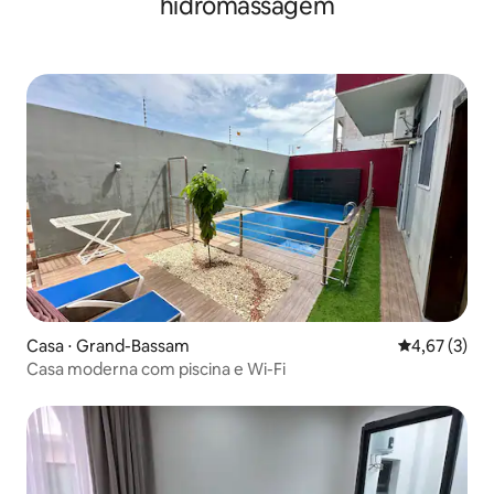
hidromassagem
Casa ⋅ Grand-Bassam
4,67 de uma 
4,67 (3)
Casa moderna com piscina e Wi-Fi