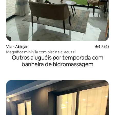
Vila ⋅ Abidjan
4,5 de uma 
4,5 (4)
Magnífica mini vila com piscina e jacuzzi
Outros aluguéis por temporada com
banheira de hidromassagem