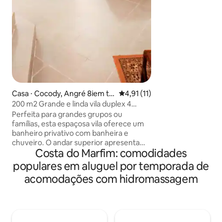
única. O interior f
casa, com uma co
locais modernos e tradic
manhã está incluí
jantar também po
mediante solicitação. Wi-Fi grat
televisão por saté
oferece uma vista 
floresta da lagoa.
Casa ⋅ Cocody, Angré 8iem tr
4,91 de uma avaliação média de
4,91 (11)
anche cité Djibi, Abidjan
200 m2 Grande e linda vila duplex 4
quartos. 5 *
Perfeita para grandes grupos ou
famílias, esta espaçosa vila oferece um
banheiro privativo com banheira e
chuveiro. O andar superior apresenta
Costa do Marfim: comodidades
mais 2 banheiros, além de um banheiro
de hóspedes no andar de baixo.
populares em aluguel por temporada de
Totalmente climatizado, dispõe de uma
acomodações com hidromassagem
vasta área de estar e uma cozinha
totalmente equipada. Desfrute de um
grande terraço que se abre para um
gramado verde com um lounge ao ar
livre. As comodidades incluem Wi-Fi de