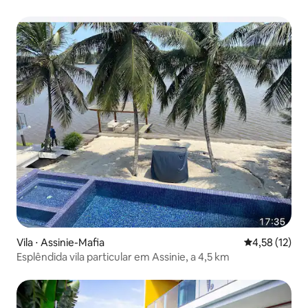
Vila ⋅ Assinie-Mafia
4,58 de uma a
4,58 (12)
Esplêndida vila particular em Assinie, a 4,5 km