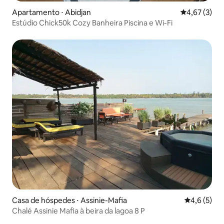
Apartamento ⋅ Abidjan
4,67 de uma 
4,67 (3)
Estúdio Chick50k Cozy Banheira Piscina e Wi-Fi
Casa de hóspedes ⋅ Assinie-Mafia
4,6 de uma 
4,6 (5)
Chalé Assinie Mafia à beira da lagoa 8 P