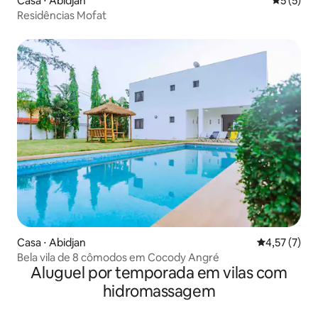
Casa ⋅ Abidjan
5 de uma 
5 (5)
Residências Mofat
Casa ⋅ Abidjan
4,57 de uma 
4,57 (7)
Bela vila de 8 cômodos em Cocody Angré
Aluguel por temporada em vilas com
hidromassagem