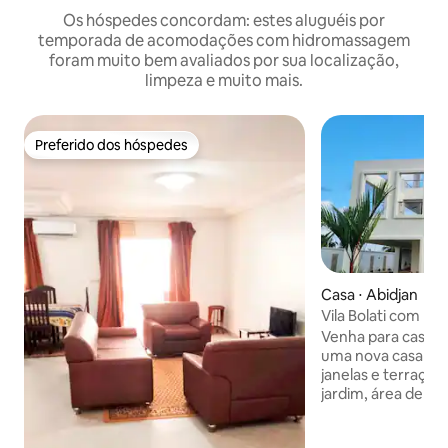
Os hóspedes concordam: estes aluguéis por
temporada de acomodações com hidromassagem
foram muito bem avaliados por sua localização,
limpeza e muito mais.
Preferido dos hóspedes
Preferido dos hóspedes
Casa ⋅ Abidjan
Vila Bolati com pisc
vista
Venha para casa, r
uma nova casa m
janelas e terraços, 
jardim, área de pe
estacionamento no local. A 
moderna do edifíc