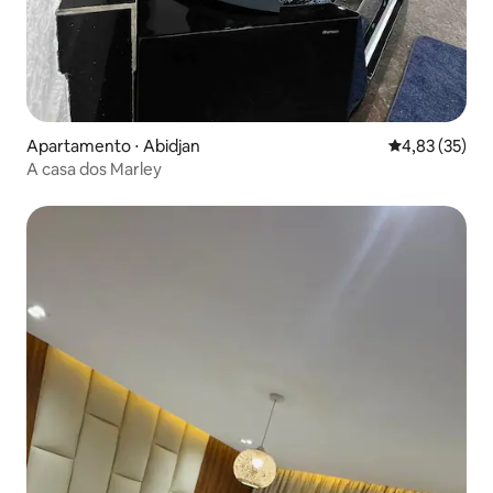
Apartamento ⋅ Abidjan
4,83 de uma a
4,83 (35)
A casa dos Marley