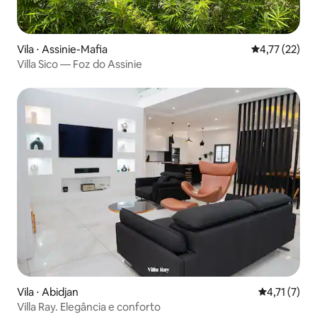
Vila ⋅ Assinie-Mafia
4,77 de uma a
4,77 (22)
Villa Sico — Foz do Assinie
Vila ⋅ Abidjan
4,71 de uma 
4,71 (7)
Villa Ray. Elegância e conforto