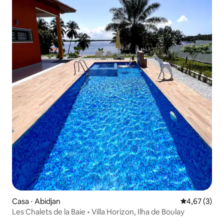
Casa ⋅ Abidjan
4,67 de uma 
4,67 (3)
Les Chalets de la Baie • Villa Horizon, Ilha de Boulay