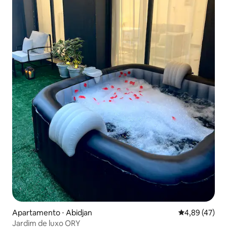
Apartamento ⋅ Abidjan
4,89 de uma a
4,89 (47)
Jardim de luxo ORY