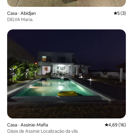
Casa ⋅ Abidjan
5 de uma 
5 (3)
DELYA Maria.
Casa ⋅ Assinie-Mafia
4,69 de uma a
4,69 (16)
Oásis de Assinie Localização da vila