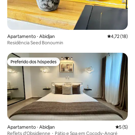
Apartamento ⋅ Abidjan
4,72 de uma a
4,72 (18)
Residência Seed Bonoumin
Preferido dos hóspedes
Preferido dos hóspedes
Apartamento ⋅ Abidjan
5 de uma 
5 (5)
Reflets d'Obsidienne・Pátio e Spa em Cocody-Angré