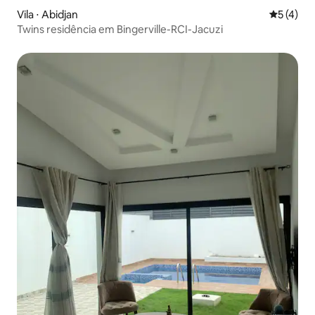
Vila ⋅ Abidjan
5 de uma 
5 (4)
Twins residência em Bingerville-RCI-Jacuzi