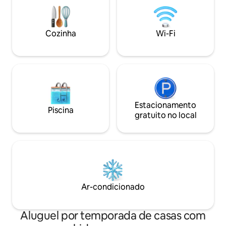
alta velocidade dedicado, Canal+,
Netflix, uma máquina de lavar roupa e
um grande aquecedor de água. Ideal
Cozinha
Wi-Fi
para estadias curtas ou longas.
Estacionamento
Piscina
gratuito no local
Ar-condicionado
Aluguel por temporada de casas com