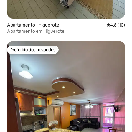
Apartamento ⋅ Higuerote
4,8 de uma a
4,8 (10)
Apartamento em Higuerote
Preferido dos hóspedes
Preferido dos hóspedes