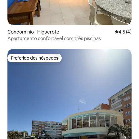
Condomínio ⋅ Higuerote
4,5 de uma 
4,5 (4)
Apartamento confortável com três piscinas
Preferido dos hóspedes
Preferido dos hóspedes