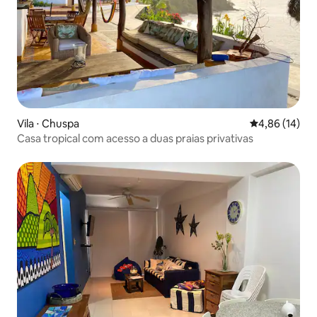
Vila ⋅ Chuspa
4,86 de uma a
4,86 (14)
Casa tropical com acesso a duas praias privativas