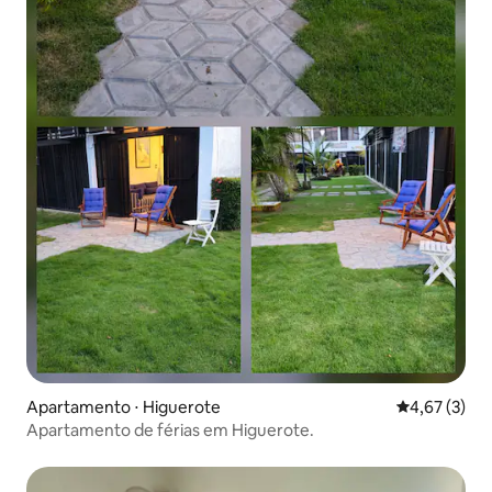
Apartamento ⋅ Higuerote
4,67 de uma 
4,67 (3)
Apartamento de férias em Higuerote.