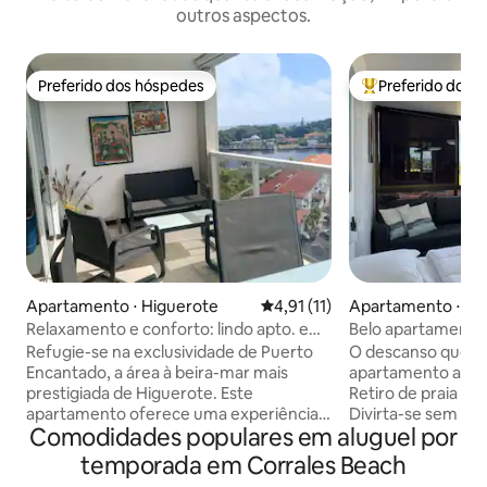
outros aspectos.
Preferido dos hóspedes
Preferido dos 
Preferido dos hóspedes
Entre os melhore
Apartamento ⋅ Higuerote
4,91 de uma avaliação média de
4,91 (11)
Apartamento ⋅ Hi
Relaxamento e conforto: lindo apto. em
Belo apartamento 
Puerto Encantado.
desfrutar!
Refugie-se na exclusividade de Puerto
O descanso que 
Encantado, a área à beira-mar mais
apartamento acon
prestigiada de Higuerote. Este
Retiro de praia co
apartamento oferece uma experiência
Divirta-se sem p
Comodidades populares em aluguel por
única de tranquilidade e conforto. -
ao Clube Aguasal, 
Terraço amplo com área de estar e de
praias. Nos desta
temporada em Corrales Beach
refeição, 6 cadeiras e vista privilegiada
travesseiros de p