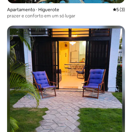
Apartamento ⋅ Higuerote
5 de uma 
5 (3)
prazer e conforto em um só lugar