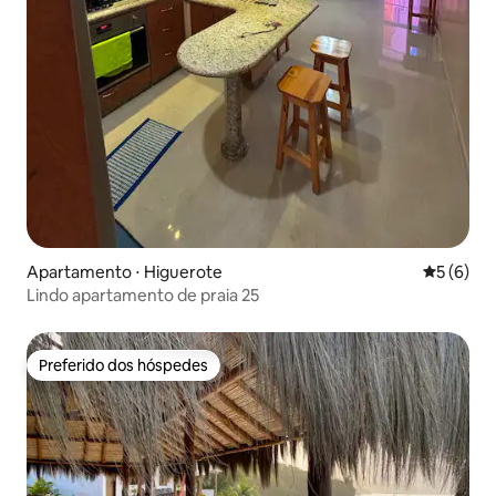
Apartamento ⋅ Higuerote
5 de uma 
5 (6)
Lindo apartamento de praia 25
Preferido dos hóspedes
Preferido dos hóspedes