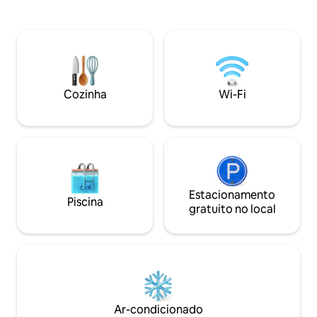
para os canais navegáveis, - Quarto
ilimitada e filtro d
principal com banheiro privativo - Casa
famílias que proc
de banho extra - Área social agradável e
conexão total (fib
versátil, que funciona como um segundo
com barra de som).
quarto (cama em beliche + sofá-cama) e
equipada, ar cond
um amplo closet. - Cozinha totalmente
casal e sofá-cama. Um espaç
equipada e cantinho para café da manhã
impecável projeta
Cozinha
Wi-Fi
para 2 pessoas.
estar total.
Estacionamento
Piscina
gratuito no local
Ar-condicionado