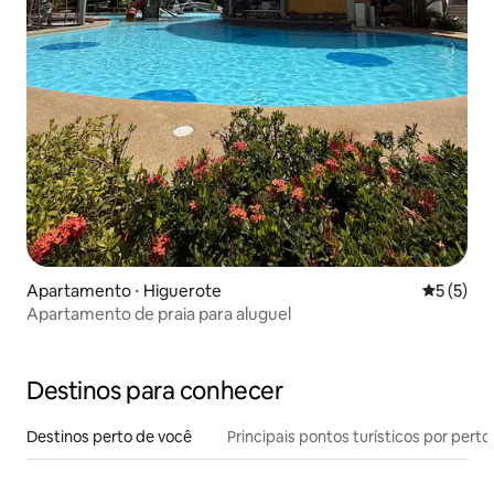
Apartamento ⋅ Higuerote
5 de uma 
5 (5)
Apartamento de praia para aluguel
Destinos para conhecer
Destinos perto de você
Principais pontos turísticos por perto