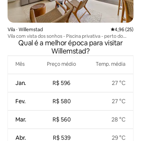
Vila ⋅ Willemstad
4,96 de uma a
4,96 (25)
Vila com vista dos sonhos - Piscina privativa - perto do
Qual é a melhor época para visitar
Mambo
Willemstad?
Mês
Preço médio
Temp. média
Jan.
R$ 596
27 °C
Fev.
R$ 580
27 °C
Mar.
R$ 560
28 °C
Abr.
R$ 539
29 °C