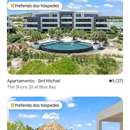
Preferido dos hóspedes
Entre os melhores preferidos dos hóspedes
Apartamento ⋅ Sint Michiel
5 de uma a
5 (37)
The Shore 20 at Blue Bay
Preferido dos hóspedes
Entre os melhores preferidos dos hóspedes