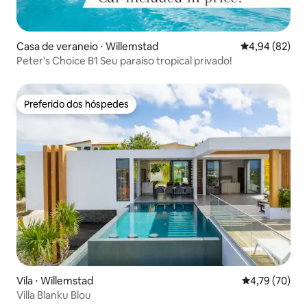
Casa de veraneio ⋅ Willemstad
4,94 de uma a
4,94 (82)
Peter's Choice B1 Seu paraíso tropical privado!
Preferido dos hóspedes
Preferido dos hóspedes
Vila ⋅ Willemstad
4,79 de uma a
4,79 (70)
Villa Blanku Blou