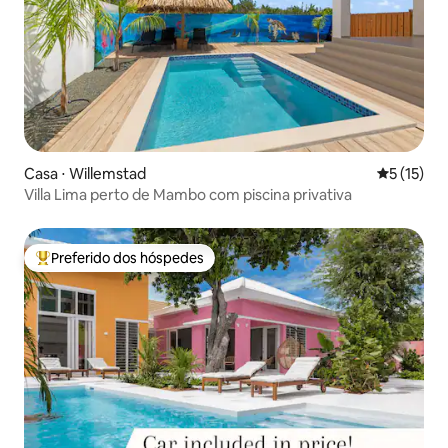
Casa ⋅ Willemstad
5 de uma a
5 (15)
Villa Lima perto de Mambo com piscina privativa
Preferido dos hóspedes
Entre os melhores preferidos dos hóspedes