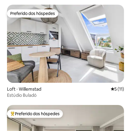
Preferido dos hóspedes
Preferido dos hóspedes
Loft ⋅ Willemstad
5 de uma a
5 (11)
Estúdio Buladó
Preferido dos hóspedes
Entre os melhores preferidos dos hóspedes