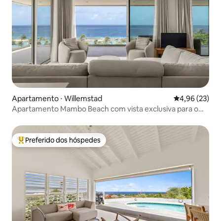
Apartamento ⋅ Willemstad
4,96 de uma a
4,96 (23)
Apartamento Mambo Beach com vista exclusiva para o
mar
Preferido dos hóspedes
Entre os melhores preferidos dos hóspedes