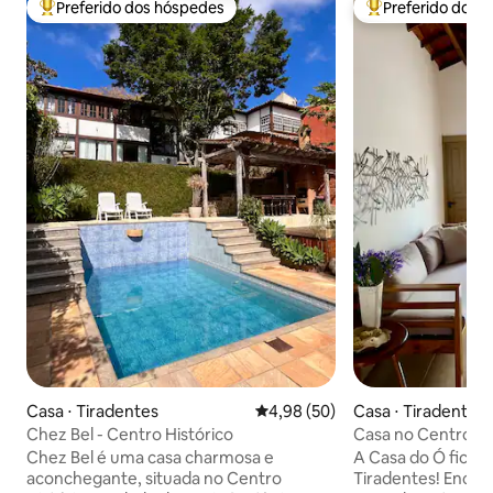
Preferido dos hóspedes
Preferido dos 
Entre os melhores preferidos dos hóspedes
Entre os melhore
Casa ⋅ Tiradentes
4,98 de uma avaliação média de
4,98 (50)
Casa ⋅ Tiradentes
Chez Bel - Centro Histórico
Casa no Centro Hi
Chez Bel é uma casa charmosa e
A Casa do Ó fica n
aconchegante, situada no Centro
Tiradentes! Encan