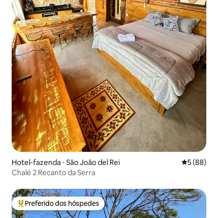
Hotel-fazenda ⋅ São João del Rei
5 de uma a
5 (88)
Chalé 2 Recanto da Serra
Preferido dos hóspedes
Entre os melhores preferidos dos hóspedes