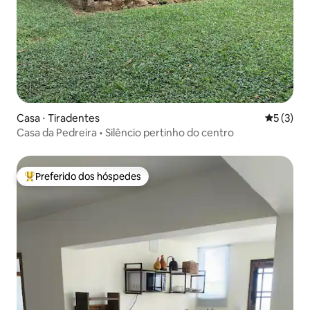
Casa ⋅ Tiradentes
5 de uma 
5 (3)
Casa da Pedreira • Silêncio pertinho do centro
Preferido dos hóspedes
Entre os melhores preferidos dos hóspedes