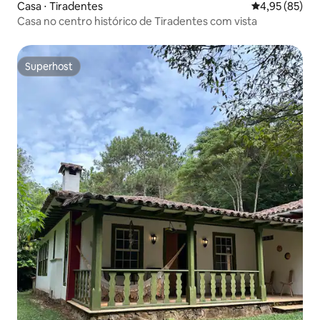
Casa ⋅ Tiradentes
4,95 de uma a
4,95 (85)
Casa no centro histórico de Tiradentes com vista
Superhost
Superhost