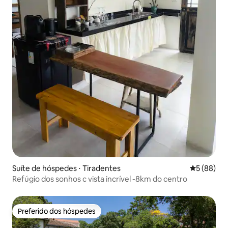
Suíte de hóspedes ⋅ Tiradentes
5 de uma a
5 (88)
Refúgio dos sonhos c vista incrível -8km do centro
Preferido dos hóspedes
Preferido dos hóspedes