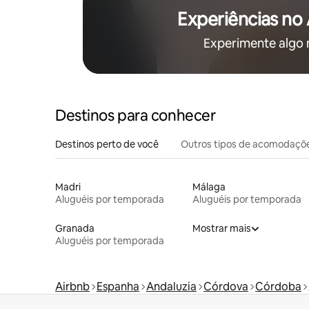
Experiências no
Experimente algo
Destinos para conhecer
Destinos perto de você
Outros tipos de acomodaçõ
Madri
Málaga
Aluguéis por temporada
Aluguéis por temporada
Granada
Mostrar mais
Aluguéis por temporada
Airbnb
Espanha
Andaluzia
Córdova
Córdoba