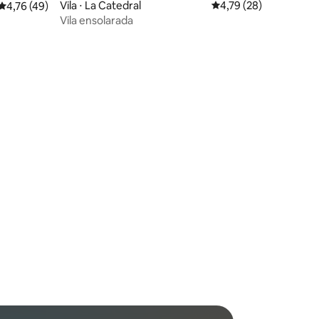
Vila ⋅ La Catedral
4,79 de uma avaliação
4,79 (28)
4,76 de uma avaliação média de 5, 49 avaliações
4,76 (49)
Vila ensolarada
ções
ções