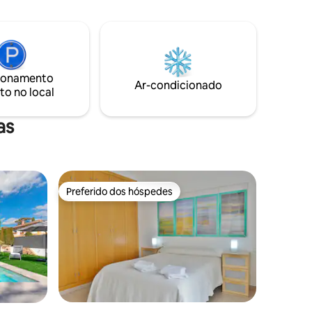
ilhoso
garagem se precisar
você pode
ade. Ideal
incipais
ansportes
ionamento
Ar-condicionado
to no local
as
Preferido dos hóspedes
Preferido dos hóspedes