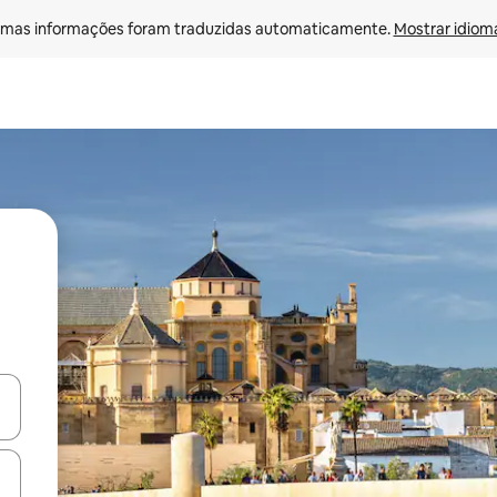
mas informações foram traduzidas automaticamente. 
Mostrar idioma
ore-os usando as seta para cima e para baixo do teclado ou tocando e