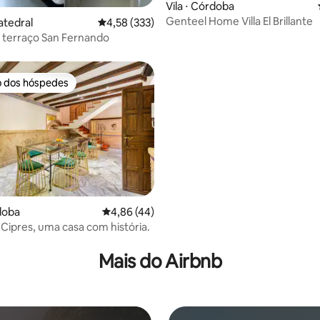
Vila ⋅ Córdoba
Genteel Home Villa El Brillante
Catedral
4,58 de uma avaliação média de 5, 333 avalia
4,58 (333)
 terraço San Fernando
o dos hóspedes
o dos hóspedes
rdoba
4,86 de uma avaliação média de 5, 44 avalia
4,86 (44)
 Cipres, uma casa com história.
média de 5, 117 avaliações
Mais do Airbnb