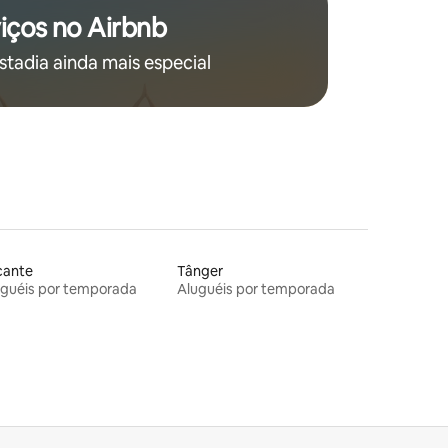
iços no Airbnb
stadia ainda mais especial
cante
Tânger
uguéis por temporada
Aluguéis por temporada