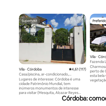
Superhost
Preferid
Superhost
Preferid
Vila ⋅ Có
Fazenda L
Charmosa 
Vila ⋅ Córdoba
4,61 de uma avaliação 
4,61 (117)
perto de
Casa/piscina, ar-condicionado,
esta bela 
estacionamento na porta
Lugares de interesse: Córdoba é uma
vegetação
cidade Patrimônio Mundial, tem
a apenas 
inúmeros monumentos de interesse
20 minuto
para visitar (Mesquita, Alcazar Reyes
por árvor
Córdoba: comodi
Cristianos, bairro judeu, Ciudad Califal
vibrante, 
Medina Azahara etc.) 50 metros da casa,
acesso a 