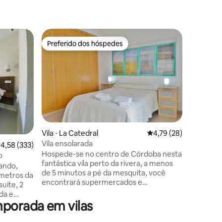
Preferido dos hóspedes
Preferi
Preferido dos hóspedes
Preferi
ções
Vila ⋅ La Catedral
4,79 de uma avaliação
4,79 (28)
Vila ⋅ Có
Vila ensolarada
A casa do
,58 de uma avaliação média de 5, 333 avaliações
4,58 (333)
Hospede-se no centro de Córdoba nesta
Casa excl
o
fantástica vila perto da rivera, a menos
ao lado 
nando,
de 5 minutos a pé da mesquita, você
,cozinha,
 metros da
encontrará supermercados e
terraço no pá
uíte, 2
restaurantes e tudo o que você precisa a
equipada
da e
menos de um minuto, a vila tem wi-fi de
possibili
mporada em vilas
ar
alta velocidade, bem como dois terraços
diária, e
m todos
por um suplemento você pode reservar