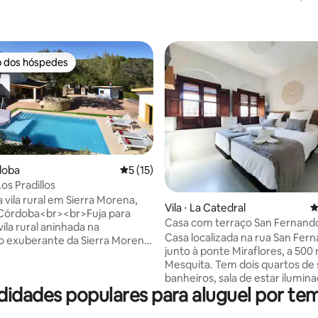
o dos hóspedes
o dos hóspedes
rdoba
5 de uma avaliação média de 5, 15 avalia
5 (15)
os Pradillos
vila rural em Sierra Morena,
média de 5, 117 avaliações
Vila ⋅ La Catedral
4
 Córdoba<br><br>Fuja para
Casa com terraço San Fernand
vila rural aninhada na
Casa localizada na rua San Fer
 exuberante da Sierra Morena,
junto à ponte Miraflores, a 500
11 km ao norte de Córdoba e a
Mesquita. Tem dois quartos de s
s de carro da cidade. Rodeado
banheiros, sala de estar ilumina
es verdejantes e vegetação
dades populares para aluguel por te
cozinha totalmente equipada, 
este retiro tranquilo oferece
condicionado e aquecimento e
trilhas deslumbrantes e a