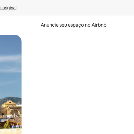
 original
Anuncie seu espaço no Airbnb
 deslizando o dedo na tela.