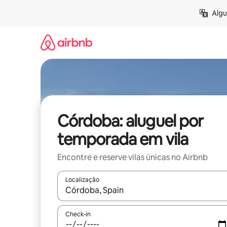
Pular
Algu
para
o
conteúdo
Córdoba: aluguel por
temporada em vila
Encontre e reserve vilas únicas no Airbnb
Localização
Quando os resultados estiverem disponíveis, expl
Check-in