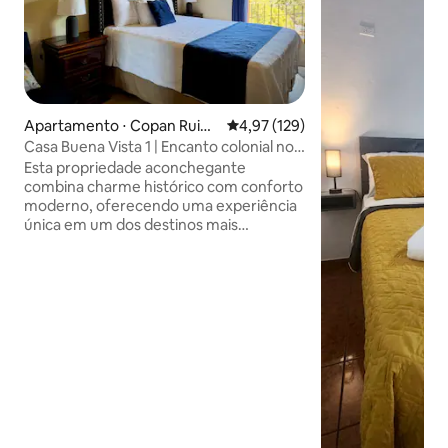
Apartamento ⋅ Copan Ruina
4,97 de uma avaliação média de 
4,97 (129)
s
Casa Buena Vista 1 | Encanto colonial no
centro
Esta propriedade aconchegante
combina charme histórico com conforto
moderno, oferecendo uma experiência
única em um dos destinos mais
emblemáticos de Honduras.
Comodidades inclusas: - Wi-Fi gratuito -
Ventilador de ar condicionado e teto -
Cozinha pequena equipada -Cornet
com rede e vista incrível - Roupa de
cama e toalhas - Smart TV O melhor da
nossa casa: - Desfrute imbatível com
vistas únicas - Design colonial tradicional
- Espaços tranquilos para descanso e
relaxamento