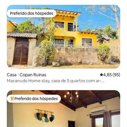
Preferido dos hóspedes
Preferido dos hóspedes
Casa ⋅ Copan Ruinas
4,85 de uma a
4,85 (95)
Macanudo Home stay, casa de 5 quartos com ar-
condicionado completo.
Preferido dos hóspedes
Entre os melhores preferidos dos hóspedes