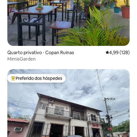
Quarto privativo ⋅ Copan Ruinas
4,99 de uma av
4,99 (128)
MimisGarden
Preferido dos hóspedes
Entre os melhores preferidos dos hóspedes