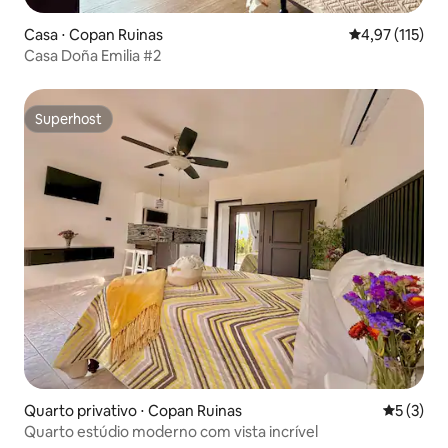
Casa ⋅ Copan Ruinas
4,97 de uma av
4,97 (115)
Casa Doña Emilia #2
Superhost
Superhost
Quarto privativo ⋅ Copan Ruinas
5 de uma 
5 (3)
Quarto estúdio moderno com vista incrível