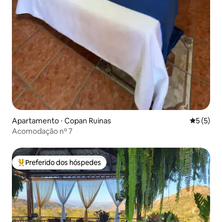
Apartamento ⋅ Copan Ruinas
5 de uma 
5 (5)
Acomodação nº 7
Preferido dos hóspedes
Entre os melhores preferidos dos hóspedes