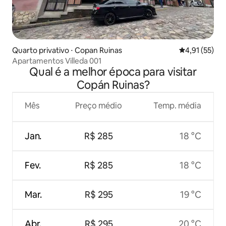
Quarto privativo ⋅ Copan Ruinas
4,91 de uma a
4,91 (55)
Apartamentos Villeda 001
Qual é a melhor época para visitar
Copán Ruinas?
Mês
Preço médio
Temp. média
Jan.
R$ 285
18 °C
Fev.
R$ 285
18 °C
Mar.
R$ 295
19 °C
Abr.
R$ 295
20 °C