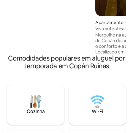
Apartamento ⋅ Co
s
Viva autenticame
Mergulhe na auten
de Copán do noss
o conforto e a ace
Localizado em uma 
Comodidades populares em aluguel por
apenas 5 minutos 
do Parque das Ave
temporada em Copán Ruinas
minutos do Parqu
Copán e a apenas 
Central. Por isso, 
explorar esta enca
arredores. Perfeito para casais, bem
como viajantes individuais. 
experiência Copán
Cozinha
Wi-Fi