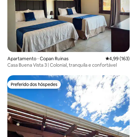
Apartamento ⋅ Copan Ruinas
4,99 de uma av
4,99 (163)
Casa Buena Vista 3 | Colonial, tranquila e confortável
Preferido dos hóspedes
Preferido dos hóspedes