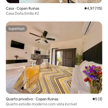
Casa ⋅ Copan Ruinas
4,97 de uma av
4,97 (115)
Casa Doña Emilia #2
Superhost
Superhost
Quarto privativo ⋅ Copan Ruinas
5 de uma 
5 (3)
Quarto estúdio moderno com vista incrível