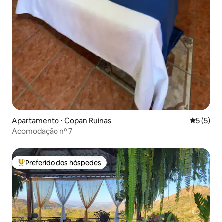
Apartamento ⋅ Copan Ruinas
5 de uma 
5 (5)
Acomodação nº 7
Preferido dos hóspedes
Entre os melhores preferidos dos hóspedes