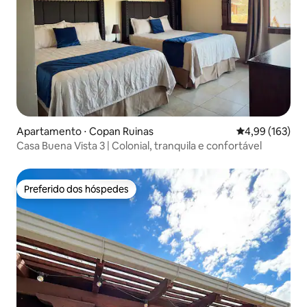
Apartamento ⋅ Copan Ruinas
4,99 de uma av
4,99 (163)
Casa Buena Vista 3 | Colonial, tranquila e confortável
Preferido dos hóspedes
Preferido dos hóspedes