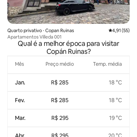
Quarto privativo ⋅ Copan Ruinas
4,91 de uma a
4,91 (55)
Apartamentos Villeda 001
Qual é a melhor época para visitar
Copán Ruinas?
Mês
Preço médio
Temp. média
Jan.
R$ 285
18 °C
Fev.
R$ 285
18 °C
Mar.
R$ 295
19 °C
Abr.
R$ 295
20 °C