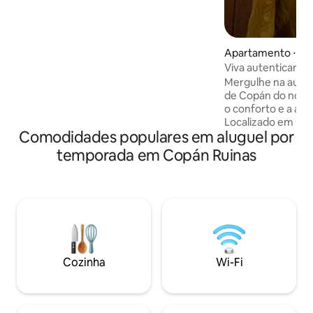
Apartamento ⋅ Co
s
Viva autenticame
Mergulhe na auten
de Copán do noss
o conforto e a ace
Localizado em uma 
Comodidades populares em aluguel por
apenas 5 minutos 
do Parque das Ave
temporada em Copán Ruinas
minutos do Parqu
Copán e a apenas 
Central. Por isso, 
explorar esta enca
arredores. Perfeito para casais, bem
como viajantes individuais. 
experiência Copán
Cozinha
Wi-Fi