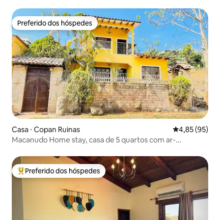
Preferido dos hóspedes
Preferido dos hóspedes
Casa ⋅ Copan Ruinas
4,85 de uma a
4,85 (95)
Macanudo Home stay, casa de 5 quartos com ar-
condicionado completo.
Preferido dos hóspedes
Entre os melhores preferidos dos hóspedes