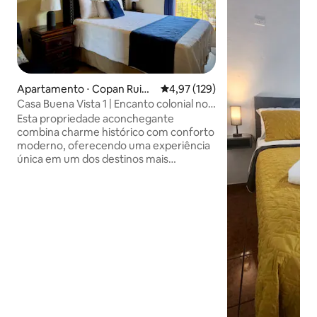
Apartamento ⋅ Copan Ruina
4,97 de uma avaliação média de 
4,97 (129)
s
Casa Buena Vista 1 | Encanto colonial no
centro
Esta propriedade aconchegante
combina charme histórico com conforto
moderno, oferecendo uma experiência
única em um dos destinos mais
emblemáticos de Honduras.
Comodidades inclusas: - Wi-Fi gratuito -
Ventilador de ar condicionado e teto -
Cozinha pequena equipada -Cornet
com rede e vista incrível - Roupa de
cama e toalhas - Smart TV O melhor da
nossa casa: - Desfrute imbatível com
vistas únicas - Design colonial tradicional
- Espaços tranquilos para descanso e
relaxamento