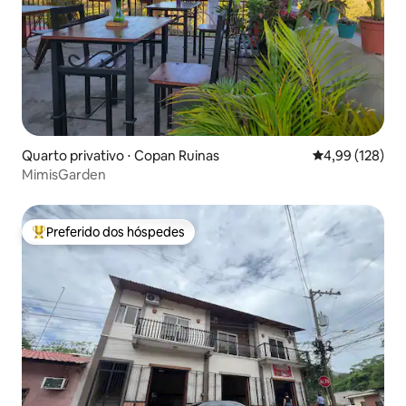
Quarto privativo ⋅ Copan Ruinas
4,99 de uma av
4,99 (128)
MimisGarden
Preferido dos hóspedes
Entre os melhores preferidos dos hóspedes