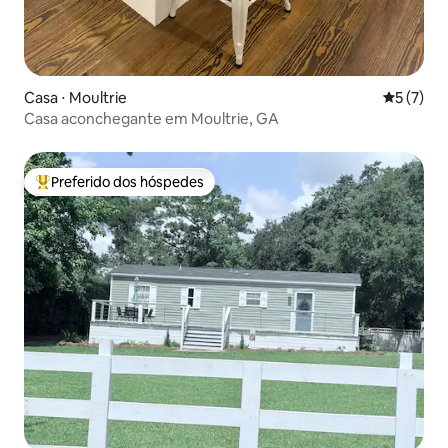
Casa ⋅ Moultrie
5 de uma 
5 (7)
Casa aconchegante em Moultrie, GA
Preferido dos hóspedes
Entre os melhores preferidos dos hóspedes