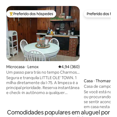
Preferido dos hóspedes
Preferido dos hó
Entre os melhores preferidos dos hóspedes
Preferido dos hó
Microcasa ⋅ Lenox
4,94 de uma avaliação média de 5
4,94 (360)
Um passo para trás no tempo Charmoso
com barra de café completa
Segura e tranquila LITTLE OLE' TOWN. 1
Casa ⋅ Thomasvill
milha diretamente da I-75. A limpeza é a
Casa de campo E
principal prioridade. Reserva instantânea
Se você está na c
e check-in autônomo a qualquer
ou procurando um
momento após as 17h. Chegue, vá e
se sentir aconche
venha quando quiser. Bar de café e chá
em casa nesta cas
completo e gratuito. Creme de leite frio!
Comodidades populares em aluguel por
Construída em 191
Waffles e mingau de aveia na despensa!
charme histórico