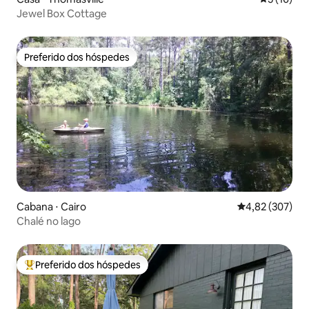
Jewel Box Cottage
Preferido dos hóspedes
Preferido dos hóspedes
Cabana ⋅ Cairo
4,82 de uma av
4,82 (307)
Chalé no lago
Preferido dos hóspedes
Entre os melhores preferidos dos hóspedes