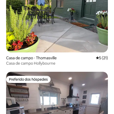
Casa de campo ⋅ Thomasville
5 de uma a
5 (21)
Casa de campo Hollybourne
Preferido dos hóspedes
Preferido dos hóspedes