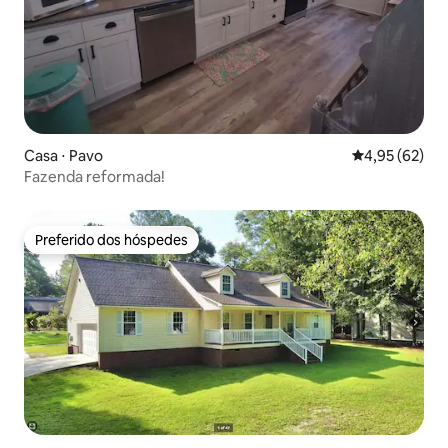
Casa ⋅ Pavo
4,95 de uma a
4,95 (62)
Fazenda reformada!
Preferido dos hóspedes
Preferido dos hóspedes