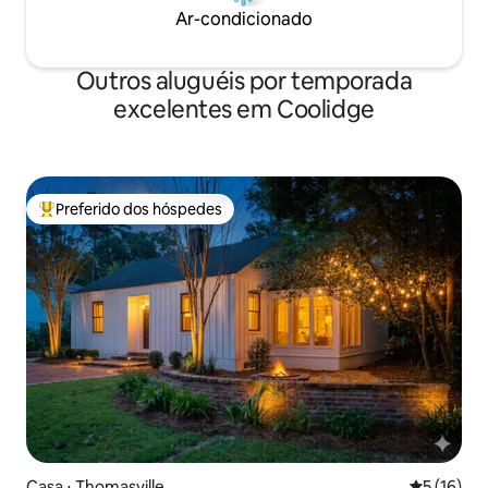
Ar-condicionado
Outros aluguéis por temporada
excelentes em Coolidge
Preferido dos hóspedes
Entre os melhores preferidos dos hóspedes
Casa ⋅ Thomasville
5 de uma a
5 (16)