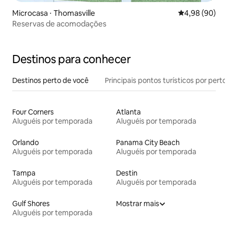
Microcasa ⋅ Thomasville
4,98 de uma av
4,98 (90)
Reservas de acomodações
Destinos para conhecer
Destinos perto de você
Principais pontos turísticos por perto
Four Corners
Atlanta
Aluguéis por temporada
Aluguéis por temporada
Orlando
Panama City Beach
Aluguéis por temporada
Aluguéis por temporada
Tampa
Destin
Aluguéis por temporada
Aluguéis por temporada
Gulf Shores
Mostrar mais
Aluguéis por temporada