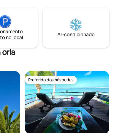
os. Quarto
ou praticar mergulho com snorkel. À
eiro
medida que o dia se aproxima do fim,
uarto
desfrute de pôr do sol espetaculares em
 King ou
sua piscina privativa de água salgada —
la Hoani é
uma maneira inesquecível de encerrar
ionamento
 relaxar e
cada dia.
Ar-condicionado
to no local
familiares
nte em
 orla
Preferido dos hóspedes
Preferido dos hóspedes