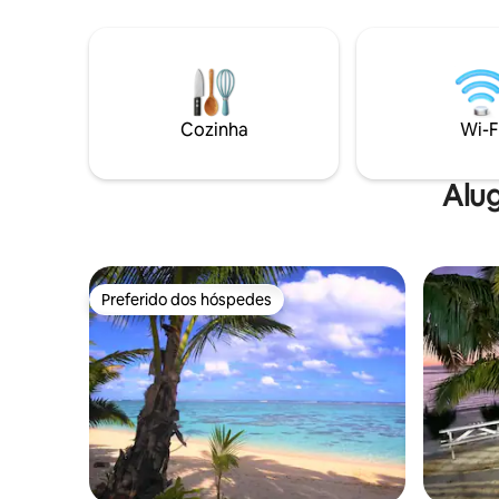
praia tranquila e lagoa deslumbrante! WI-
quartos, 
FI GRATUITO e ar condicionado =
sanitário
CARRAPATO Um feriado em frente à
Precisa d
praia em pé livre em frente à praia bach =
sobre o C
CARRAPATO Natação e snorkel incríveis,
pessoas
caiaques, equipamento de snorkel =
Cozinha
Wi-F
CARRAPATO. Super popular com mais de
100 avaliações de 5 estrelas = TICK 2 km a
pé até os famosos passeios de
Alug
tartarugas = TICK
Preferido dos hóspedes
Preferido dos hóspedes