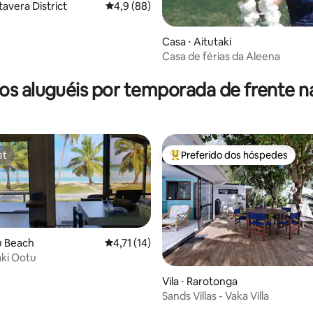
tavera District
4,9 de uma avaliação média de 5, 88 avalia
4,9 (88)
Casa ⋅ Aitutaki
Casa de férias da Aleena
os aluguéis por temporada de frente na
st
Preferido dos hóspedes
st
Entre os melhores preferidos d
tu Beach
4,71 de uma avaliação média de 5, 14 avalia
4,71 (14)
aki Ootu
Vila ⋅ Rarotonga
Sands Villas - Vaka Villa
média de 5, 72 avaliações