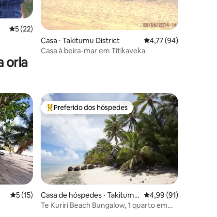
ções
5 de uma avaliação média de 5, 22 avaliações
5 (22)
Casa ⋅ Takitumu District
4,77 de uma avaliação
4,77 (94)
Casa à beira-mar em Titikaveka
 orla
Preferido dos hóspedes
os hóspedes
Entre os melhores preferidos dos hóspedes
ções
5 de uma avaliação média de 5, 15 avaliações
5 (15)
Casa de hóspedes ⋅ Takitumu
4,99 de uma avaliação
4,99 (91)
District
Te Kuriri Beach Bungalow, 1 quarto em
Titikaveka