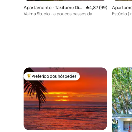
Apartamento ⋅ Takitumu Dist
4,87 de uma avaliação 
4,87 (99)
Apartame
rict
Vaima Studio - a poucos passos da
Estúdio 
melhor praia!
renovado
Preferido dos hóspedes
Entre os melhores preferidos dos hóspedes