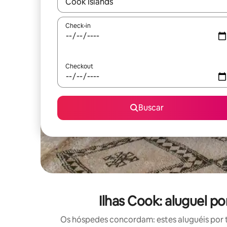
Quando os resultados estiverem disponíveis, expl
Check-in
Checkout
Buscar
Ilhas Cook: aluguel 
Os hóspedes concordam: estes aluguéis por 