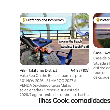
Preferido dos hóspedes
Prefe
Entre os melhores preferidos dos hóspedes
Entre os
Casa ⋅ Av
Casa de pr
o mar, ac
Situada à 
distrito d
Vila ⋅ Takitumu District
4,97 de uma avaliação m
4,97 (105)
tudo quan
Vaka Rua On the Beach - bem na praia!
da cidade,
* 01 NOV 2026 - 31 MARÇO 2027 À
Super Bro
VENDA (excluindo taxas/datas
de ônibus. Vistas fabulosas par
selecionadas) * Reserve sua estadia
oceano, n
2026/7 agora - este deslumbrante bach
ondas bat
Ilhas Cook: comodidades
de praia sempre se enche e muitos
ventos al
perdem a cada ano, então seja rápido.
você refr
Casa de praia superpopular em uma
piscina e