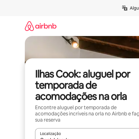
Pular
Algu
para
o
conteúdo
Ilhas Cook: aluguel por
temporada de
acomodações na orla
Encontre aluguel por temporada de
acomodações incríveis na orla no Airbnb e fa
sua reserva
Localização