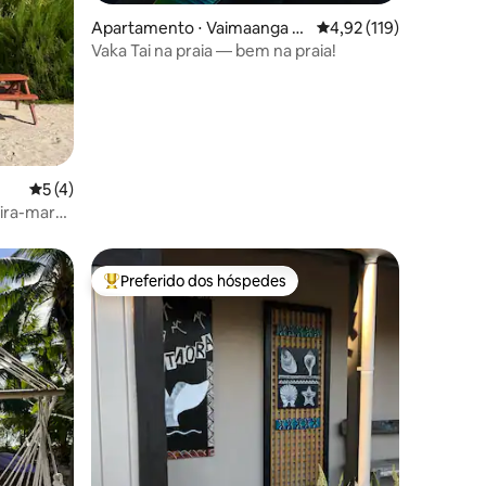
ções
Apartamento ⋅ Vaimaanga T
4,92 de uma avaliação 
4,92 (119)
apere
Vaka Tai na praia — bem na praia!
5 de uma avaliação média de 5, 4 avaliações
5 (4)
ira-mar
 o oceano
Preferido dos hóspedes
Entre os melhores preferidos dos hóspedes