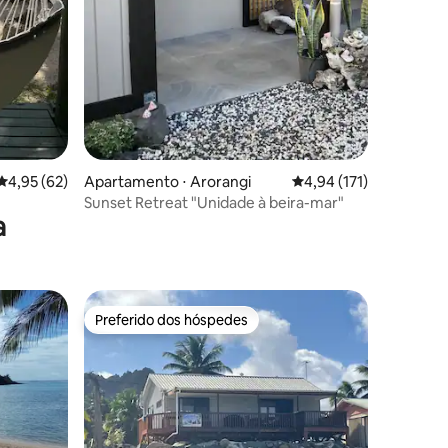
ções
4,95 de uma avaliação média de 5, 62 avaliações
4,95 (62)
Apartamento ⋅ Arorangi
4,94 de uma avaliação 
4,94 (171)
Sunset Retreat "Unidade à beira-mar"
a
Preferido dos hóspedes
Preferido dos hóspedes