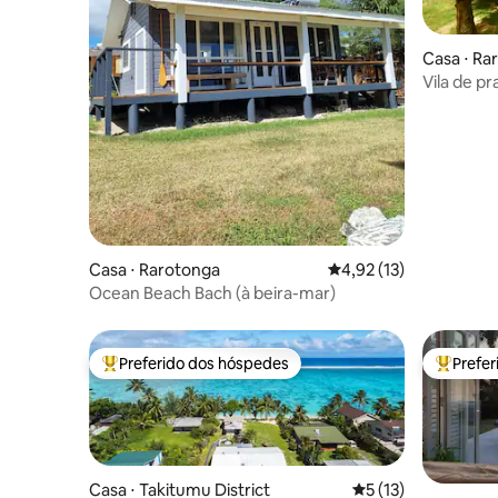
Casa ⋅ Ra
Vila de p
Casa ⋅ Rarotonga
4,92 de uma avaliação 
4,92 (13)
Ocean Beach Bach (à beira-mar)
Preferido dos hóspedes
Prefe
Entre os melhores preferidos dos hóspedes
Entre os
Casa ⋅ Takitumu District
5 de uma avaliação 
5 (13)