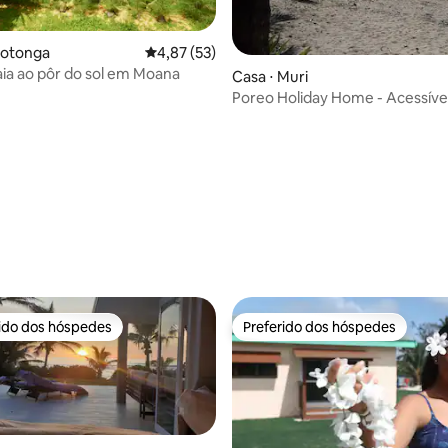
rotonga
4,87 de uma avaliação média de 5, 53 avalia
4,87 (53)
raia ao pôr do sol em Moana
Casa ⋅ Muri
Poreo Holiday Home - Acessíve
cadeira de rodas
média de 5, 13 avaliações
rido dos hóspedes
Preferido dos hóspedes
 melhores preferidos dos hóspedes
Preferido dos hóspedes
média de 5, 13 avaliações