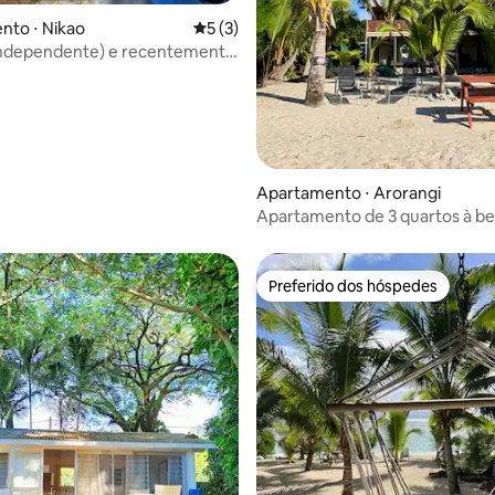
média de 5, 99 avaliações
nto ⋅ Nikao
5 de uma avaliação média de 5, 3 avalia
5 (3)
(independente) e recentemente
Apartamento ⋅ Arorangi
Apartamento de 3 quartos à be
com Wi-Fi gratuito e vista para
Preferido dos hóspedes
Preferido dos hóspedes