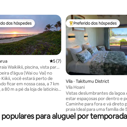
rido dos hóspedes
Preferido dos hóspedes
 melhores preferidos dos hóspedes
Entre os melhores preferidos d
arua
5 de uma avaliação média de 5, 7 avalia
5 (7)
aia Waikiikii, piscina, vista para
omoda 7 pessoas
beira d’água (Wai ou Vai) no
e Kiikii, você estará perto de
édia de 5, 105 avaliações
Vila ⋅ Takitumu District
do ficar em nossa casa, a 7 km
Vila Hoani
 a 80 m a pé da loja de laticínios
Vistas deslumbrantes da lagoa
wn 24 horas e na principal rota
estar espaçosas por dentro e p
a o
Caminhe para fora e vá direto p
asceres do sol magníficos,
praia Ideal para uma família de 
endo no recife próximo,
 populares para aluguel por temporad
pessoas, ou até 3 casais A maioria das
ísios, palmeiras para manter
comodidades fornecidas, inclu
escado à beira da grande
internet ilimitada Ar condicion
 uma espaçosa área externa. 3