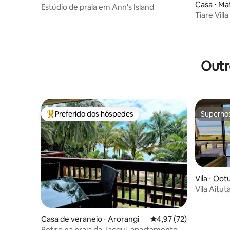
Casa ⋅ Ma
Estúdio de praia em Ann's Island
Tiare Villa
Outr
Preferido dos hóspedes
Superho
Entre os melhores preferidos dos hóspedes
Superho
Vila ⋅ Oo
Vila Aitut
Casa de veraneio ⋅ Arorangi
4,97 de uma avaliação 
4,97 (72)
Retiro na praia da Jacqui, apartamento