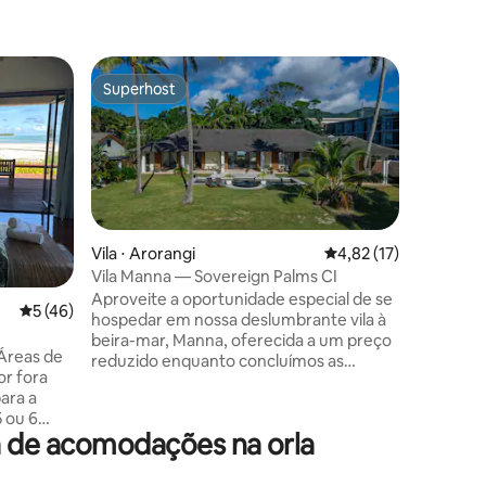
Vila ⋅ Va
Superhost
Preferi
os hóspedes
Superhost
Preferi
Natura Be
Uma bela 
fabulosa 
Rarotonga
azul cris
corais e alg
imaculado
ções
frutífera
Vila ⋅ Arorangi
4,82 de uma avaliação
4,82 (17)
apresenta
Vila Manna — Sovereign Palms CI
Pacífico,
Aproveite a oportunidade especial de se
5 de uma avaliação média de 5, 46 avaliações
5 (46)
maximiza
hospedar em nossa deslumbrante vila à
várias op
beira-mar, Manna, oferecida a um preço
ambiente 
 Áreas de
reduzido enquanto concluímos as
beira-mar
or fora
melhorias antes de passarmos para o
pôr do sol fab
ara a
preço integral. Situada no lado oeste de
Supersto
5 ou 6
Rarotonga, no distrito de Arorangi, esta
a de acomodações na orla
casa de férias está rodeada por
indo
palmeiras. Saia pela porta e vá direto para
ado e
a praia, onde você pode relaxar na lagoa