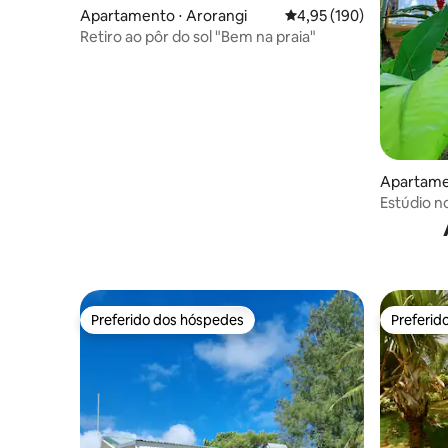
Apartamento ⋅ Arorangi
4,95 de uma avaliação m
4,95 (190)
Retiro ao pôr do sol "Bem na praia"
Apartame
Estúdio no
praia e da
Preferido dos hóspedes
Preferid
Preferido dos hóspedes
Preferid