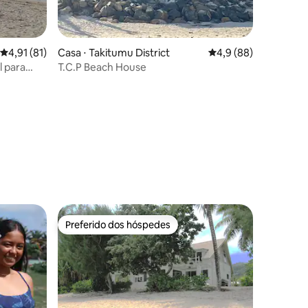
ções
4,91 de uma avaliação média de 5, 81 avaliações
4,91 (81)
Casa ⋅ Takitumu District
4,9 de uma avaliação
4,9 (88)
l para
T.C.P Beach House
Preferido dos hóspedes
Preferido dos hóspedes