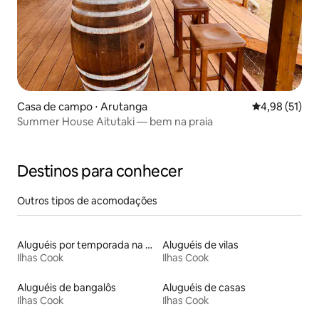
Casa de campo ⋅ Arutanga
4,98 de uma a
4,98 (51)
Summer House Aitutaki — bem na praia
Destinos para conhecer
Outros tipos de acomodações
Aluguéis por temporada na orla
Aluguéis de vilas
Ilhas Cook
Ilhas Cook
Aluguéis de bangalôs
Aluguéis de casas
Ilhas Cook
Ilhas Cook