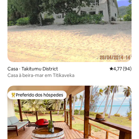
Casa ⋅ Takitumu District
4,77 de uma a
4,77 (94)
Casa à beira-mar em Titikaveka
Preferido dos hóspedes
Entre os melhores preferidos dos hóspedes