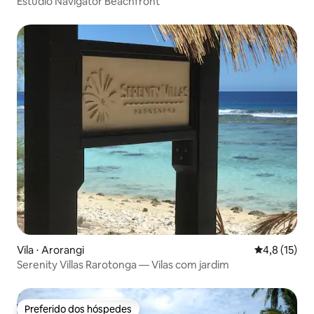
Estúdio Navigator Beachfront
Vila ⋅ Arorangi
4,8 de uma a
4,8 (15)
Serenity Villas Rarotonga — Vilas com jardim
Preferido dos hóspedes