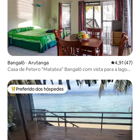
Bangalô ⋅ Arutanga
4,91 de uma a
4,91 (47)
Casa de Petero "Matatea" Bangalô com vista para a lagoa
2
Preferido dos hóspedes
Entre os melhores preferidos dos hóspedes