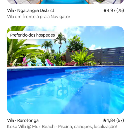
Vila ⋅ Ngatangiia District
4,97 de uma a
4,97 (75)
Vila em frente à praia Navigator
Preferido dos hóspedes
Preferido dos hóspedes
Vila ⋅ Rarotonga
4,84 de uma a
4,84 (57)
Koka Villa @ Muri Beach - Piscina, caiaques, localização!