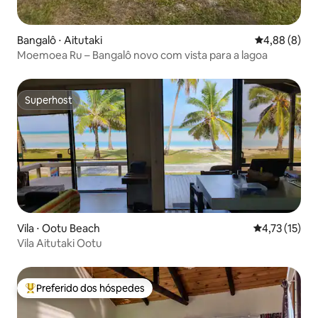
Bangalô ⋅ Aitutaki
4,88 de uma 
4,88 (8)
Moemoea Ru – Bangalô novo com vista para a lagoa
Superhost
Superhost
Vila ⋅ Ootu Beach
4,73 de uma a
4,73 (15)
Vila Aitutaki Ootu
Preferido dos hóspedes
Entre os melhores preferidos dos hóspedes