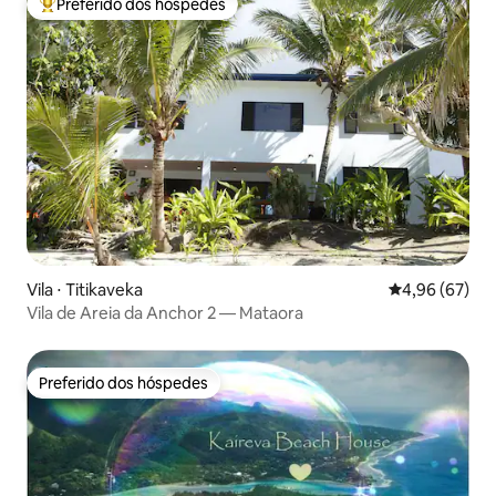
Preferido dos hóspedes
Entre os melhores preferidos dos hóspedes
Vila ⋅ Titikaveka
4,96 de uma a
4,96 (67)
Vila de Areia da Anchor 2 — Mataora
Preferido dos hóspedes
Preferido dos hóspedes