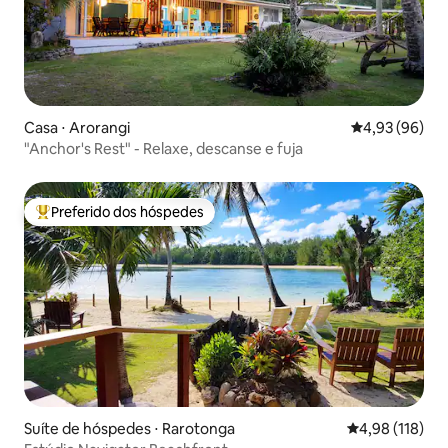
Casa ⋅ Arorangi
4,93 de uma a
4,93 (96)
"Anchor's Rest" - Relaxe, descanse e fuja
Preferido dos hóspedes
Entre os melhores preferidos dos hóspedes
Suíte de hóspedes ⋅ Rarotonga
4,98 de uma av
4,98 (118)