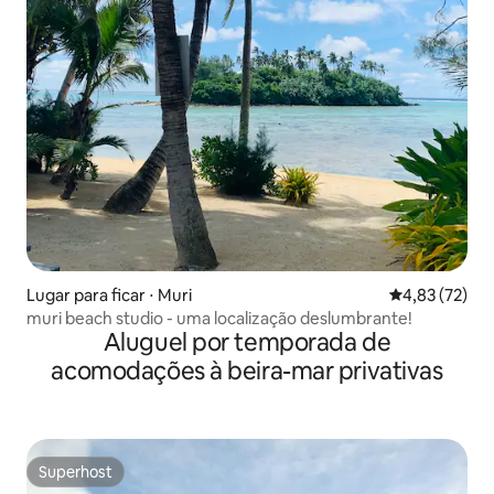
Lugar para ficar ⋅ Muri
4,83 de uma a
4,83 (72)
muri beach studio - uma localização deslumbrante!
Aluguel por temporada de
acomodações à beira-mar privativas
Superhost
Superhost