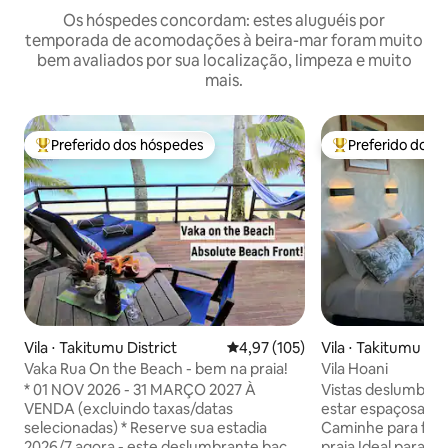
Os hóspedes concordam: estes aluguéis por
temporada de acomodações à beira-mar foram muito
bem avaliados por sua localização, limpeza e muito
mais.
Preferido dos hóspedes
Preferido dos 
Entre os melhores preferidos dos hóspedes
Entre os melhore
Vila ⋅ Takitumu District
4,97 de uma avaliação média de 
4,97 (105)
Vila ⋅ Takitumu Dis
Vaka Rua On the Beach - bem na praia!
Vila Hoani
* 01 NOV 2026 - 31 MARÇO 2027 À
Vistas deslumbran
VENDA (excluindo taxas/datas
estar espaçosas po
selecionadas) * Reserve sua estadia
Caminhe para fora 
2026/7 agora - este deslumbrante bach
praia Ideal para um