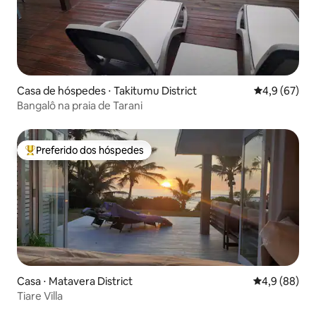
Casa de hóspedes ⋅ Takitumu District
4,9 de uma a
4,9 (67)
Bangalô na praia de Tarani
Preferido dos hóspedes
Entre os melhores preferidos dos hóspedes
Casa ⋅ Matavera District
4,9 de uma a
4,9 (88)
Tiare Villa