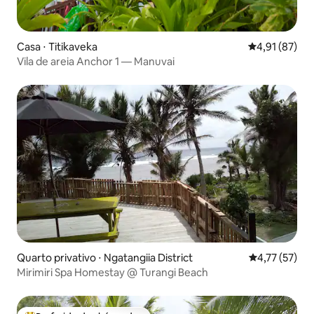
Casa ⋅ Titikaveka
4,91 de uma a
4,91 (87)
Vila de areia Anchor 1 — Manuvai
Quarto privativo ⋅ Ngatangiia District
4,77 de uma a
4,77 (57)
Mirimiri Spa Homestay @ Turangi Beach