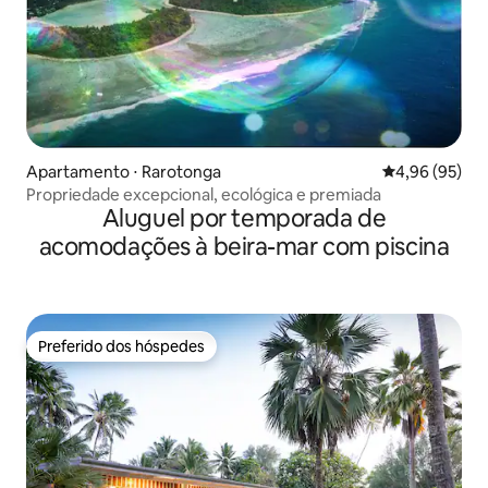
Apartamento ⋅ Rarotonga
4,96 de uma a
4,96 (95)
Propriedade excepcional, ecológica e premiada
Aluguel por temporada de
acomodações à beira-mar com piscina
Preferido dos hóspedes
Preferido dos hóspedes