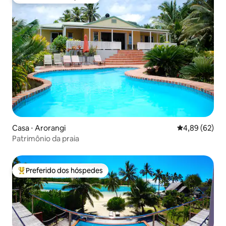
Preferido dos hóspedes
Casa ⋅ Arorangi
4,89 de uma a
4,89 (62)
Patrimônio da praia
Preferido dos hóspedes
Entre os melhores preferidos dos hóspedes