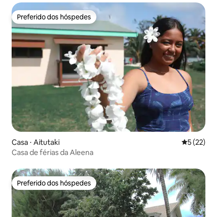
Preferido dos hóspedes
Preferido dos hóspedes
Casa ⋅ Aitutaki
5 de uma a
5 (22)
Casa de férias da Aleena
Preferido dos hóspedes
Preferido dos hóspedes