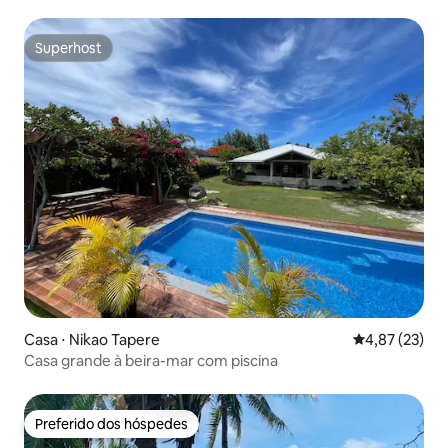
Superhost
Superhost
Casa ⋅ Nikao Tapere
4,87 de uma a
4,87 (23)
Casa grande à beira-mar com piscina
Preferido dos hóspedes
Preferido dos hóspedes