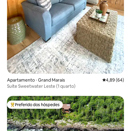
Apartamento ⋅ Grand Marais
4,89 de uma av
4,89 (64)
Suíte Sweetwater Leste (1 quarto)
Preferido dos hóspedes
Entre os melhores preferidos dos hóspedes