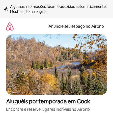
Pular
Algumas informações foram traduzidas automaticamente. 
para
Mostrar idioma original
o
conteúdo
Anuncie seu espaço no Airbnb
Aluguéis por temporada em Cook
Encontre e reserve lugares incríveis no Airbnb