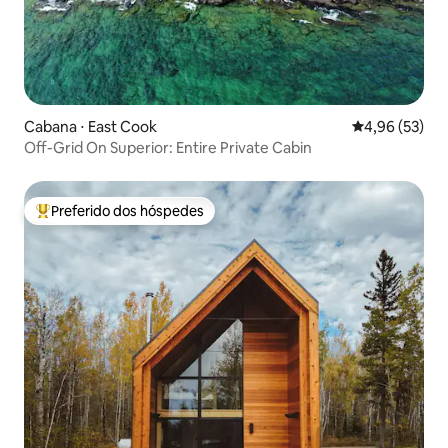
Cabana ⋅ East Cook
4,96 de uma a
4,96 (53)
Off-Grid On Superior: Entire Private Cabin
Preferido dos hóspedes
Entre os melhores preferidos dos hóspedes