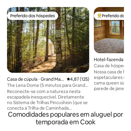
Preferido dos hóspedes
Preferido dos 
Preferido dos hóspedes
Entre os melhore
Hotel-fazenda ⋅ G
Casa de hóspedes
Hawkweed
Nossa casa de hós
espetaculares do 
Casa de cúpula ⋅ Grand Mar
4,87 de uma avaliação média de 
4,87 (125)
cama queen size d
ais
The Lena Dome (5 minutos para Grand
parede de janelas
Marais)
Reconecte-se com a natureza nesta
banheira completa
escapadela inesquecível. Diretamente
relaxante. Olhe do
no Sistema de Trilhas Pincushion (que se
para as Ilhas Após
conecta à Trilha de Caminhada
universo à noite! A Fazenda Hawkweed
Comodidades populares em aluguel por
Superior), você encontrará infinitas
fica em um terren
opções de caminhadas do lado de fora
temporada em Cook
topo de um penhas
da sua porta. A cúpula de Lena fica a 5
Grand Marais. Atualmente, é o lar de
minutos do centro de Grand Marais,