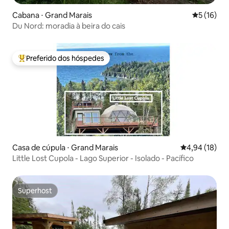
Cabana ⋅ Grand Marais
5 de uma a
5 (16)
Du Nord: moradia à beira do cais
Preferido dos hóspedes
Entre os melhores preferidos dos hóspedes
Casa de cúpula ⋅ Grand Marais
4,94 de uma a
4,94 (18)
Little Lost Cupola - Lago Superior - Isolado - Pacífico
Superhost
Superhost