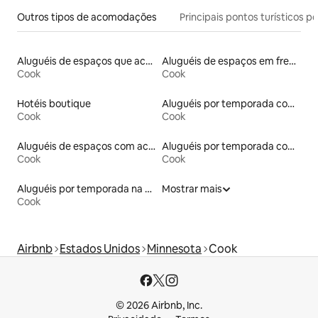
Outros tipos de acomodações
Principais pontos turísticos po
Aluguéis de espaços que aceitam animais de estimação
Aluguéis de espaços em frente à praia
Cook
Cook
Hotéis boutique
Aluguéis por temporada com sauna
Cook
Cook
Aluguéis de espaços com acesso direto a pistas de esqui
Aluguéis por temporada com acesso ao lago
Cook
Cook
Aluguéis por temporada na orla
Mostrar mais
Cook
Airbnb
Estados Unidos
Minnesota
Cook
© 2026 Airbnb, Inc.