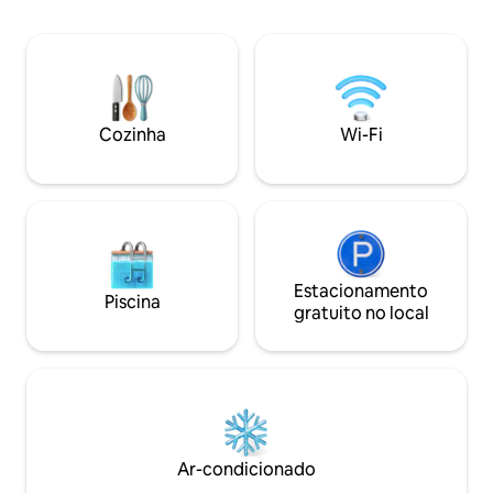
lhamas e galinhas,
onde você pode comer em restaurantes
nigerianas. A DISPONIBILIDADE NÃO
incríveis, ouvir ótimas músicas ao vivo,
ESTÁ FUNCIONA
aproveitar o tempo no Lago Superior e
NOSSO NOVO PRÉ
explorar lojas locais lindamente
CONSTRUÍDO EM 2
selecionadas. Lena tem eletricidade,
AT HAWKWEED FA
mas não tem aquecimento ou
Cozinha
Wi-Fi
suprimentos de cozinha, então planeje
uma experiência de acampamento
elevada. LEIA ABAIXO
Estacionamento
Piscina
gratuito no local
Ar-condicionado