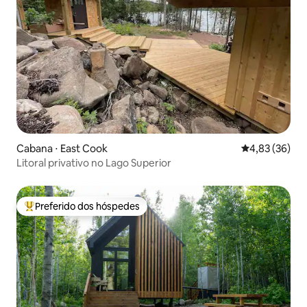
Cabana ⋅ East Cook
4,83 de uma a
4,83 (36)
Litoral privativo no Lago Superior
Preferido dos hóspedes
Entre os melhores preferidos dos hóspedes