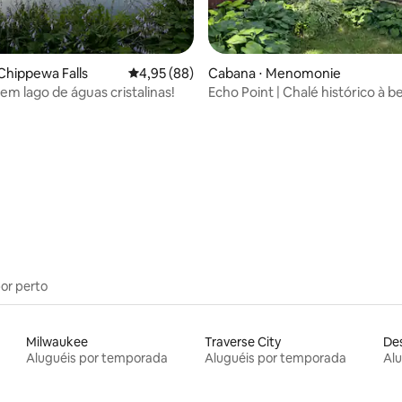
média de 5, 99 avaliações
Chippewa Falls
4,95 de uma avaliação média de 5, 88 avalia
4,95 (88)
Cabana ⋅ Menomonie
em lago de águas cristalinas!
Echo Point | Chalé histórico à b
lago
por perto
Milwaukee
Traverse City
De
Aluguéis por temporada
Aluguéis por temporada
Al