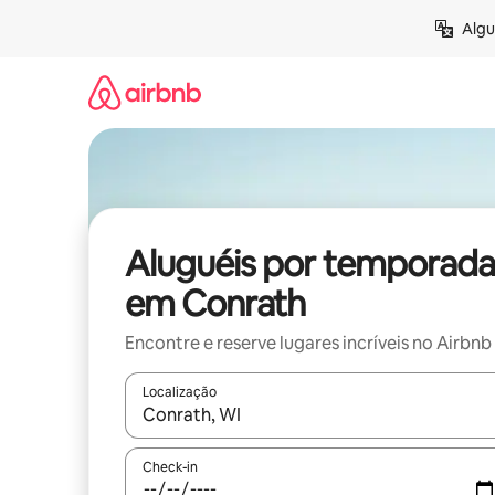
Pular
Algu
para
o
conteúdo
Aluguéis por temporada
em Conrath
Encontre e reserve lugares incríveis no Airbnb
Localização
Quando os resultados estiverem disponíveis, expl
Check-in