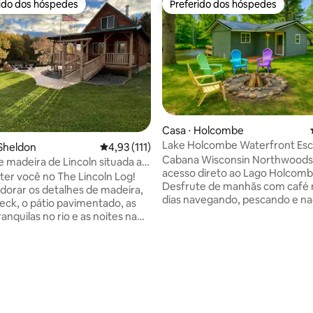
rido dos hóspedes
Preferido dos hóspedes
 melhores preferidos dos hóspedes
Preferido dos hóspedes
Casa ⋅ Holcombe
Lake Holcombe Waterfront Es
Sheldon
4,93 de uma avaliação média de 5, 111 avalia
4,93 (111)
banheira de hidromassagem
Cabana Wisconsin Northwood
 madeira de Lincoln situada ao
acesso direto ao Lago Holcomb
rio Jump.
er você no The Lincoln Log!
Desfrute de manhãs com café 
adorar os detalhes de madeira,
dias navegando, pescando e n
eck, o pátio pavimentado, as
noites com bebidas à beira da la
nquilas no rio e as noites na
na banheira de hidromassage
O rio raso é o lar de robalos,
(disponível o ano todo) com vist
, sapos e tartarugas, com
água e sob as estrelas. A refor
tos de águias! O chalé tem
da cabine em 2022 inclui novos
 loft com uma cama queen size
de nogueira, piso rústico, ambi
mas de solteiro (sem muita
integrado e banheiro moderno
e). Perto de trilhas de
quartos/3 camas, acomoda 6 p
lo com loja de campo e