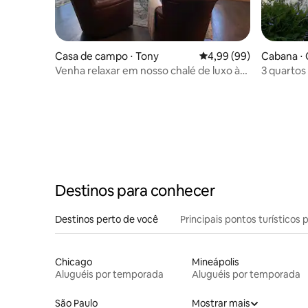
Casa de campo ⋅ Tony
4,99 de uma avaliação 
4,99 (99)
Cabana ⋅ 
Venha relaxar em nosso chalé de luxo à
3 quartos 
beira do lago!
Destinos para conhecer
Destinos perto de você
Principais pontos turísticos 
Chicago
Mineápolis
Aluguéis por temporada
Aluguéis por temporada
São Paulo
Mostrar mais