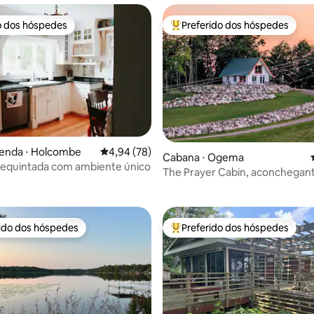
o dos hóspedes
Preferido dos hóspedes
o dos hóspedes
Entre os melhores preferidos d
zenda ⋅ Holcombe
4,94 de uma avaliação média de 5, 78 avalia
4,94 (78)
Cabana ⋅ Ogema
requintada com ambiente único
 média de 5, 8 avaliações
The Prayer Cabin, aconchegant
e com vistas incríveis
rido dos hóspedes
Preferido dos hóspedes
 melhores preferidos dos hóspedes
Entre os melhores preferidos d