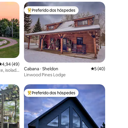
Preferido dos hóspedes
os hóspedes
Entre os melhores preferidos dos hóspedes
ções
4,94 de uma avaliação média de 5, 49 avaliações
4,94 (49)
Cabana ⋅ Sheldon
5 de uma avaliação
5 (40)
e, isolada
Linwood Pines Lodge
Preferido dos hóspedes
os hóspedes
Entre os melhores preferidos dos hóspedes