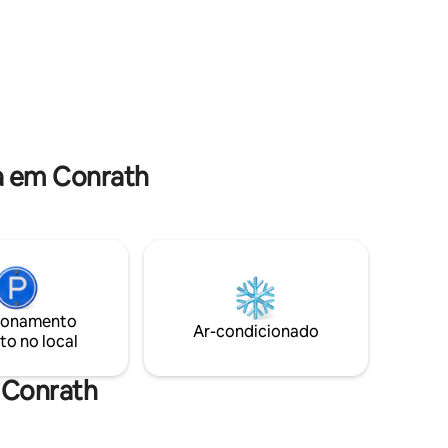
Nacional de Chequamegon e da
rco ou
barragem de Miller Flambeau River.
ximo.
Parque Estadual do Rio Flambeau. The
relaxe.
Jump River e Lake Holcomb, diversão
sazonal
a em Conrath
ionamento
Ar-condicionado
to no local
 Conrath