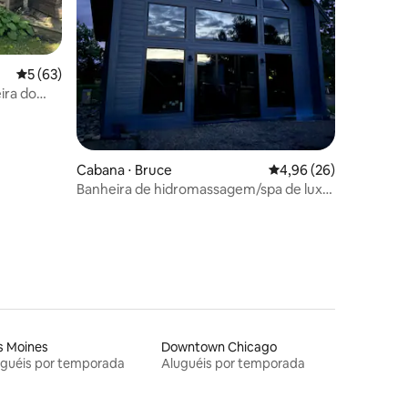
ções
5 de uma avaliação média de 5, 63 avaliações
5 (63)
eira do
Cabana ⋅ Bruce
4,96 de uma avaliação
4,96 (26)
Banheira de hidromassagem/spa de luxo
em Blue Hills
s Moines
Downtown Chicago
uguéis por temporada
Aluguéis por temporada