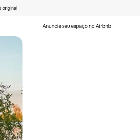
 original
Anuncie seu espaço no Airbnb
 deslizando o dedo na tela.