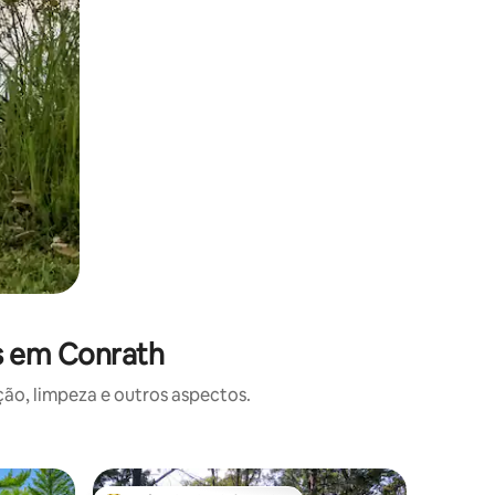
s em Conrath
o, limpeza e outros aspectos.
Apartame