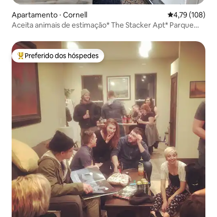
Apartamento ⋅ Cornell
4,79 de uma av
4,79 (108)
Aceita animais de estimação* The Stacker Apt* Parque
Estadual *Idade do Gelo
Preferido dos hóspedes
Entre os melhores preferidos dos hóspedes