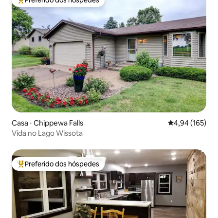
Entre os melhores preferidos dos hóspedes
Casa ⋅ Chippewa Falls
4,94 de uma av
4,94 (165)
Vida no Lago Wissota
Preferido dos hóspedes
Entre os melhores preferidos dos hóspedes