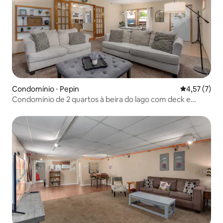
Condomínio ⋅ Pepin
4,57 de uma 
4,57 (7)
Condomínio de 2 quartos à beira do lago com deck e
banheira de hidromassagem – Raindrop