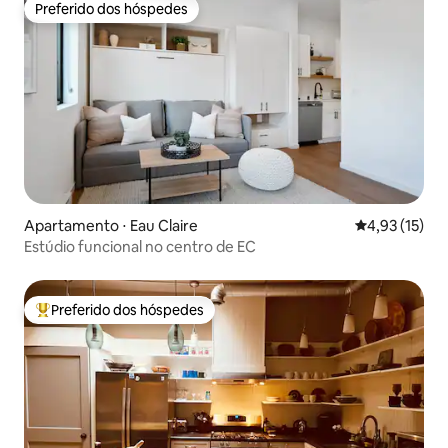
Preferido dos hóspedes
Preferido dos hóspedes
Apartamento ⋅ Eau Claire
4,93 de uma a
4,93 (15)
Estúdio funcional no centro de EC
Preferido dos hóspedes
Entre os melhores preferidos dos hóspedes