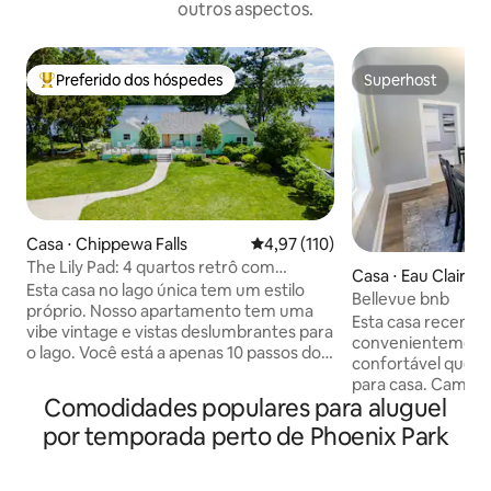
outros aspectos.
Preferido dos hóspedes
Superhost
Entre os melhores preferidos dos hóspedes
Superhost
Casa ⋅ Chippewa Falls
4,97 de uma avaliação média de 
4,97 (110)
The Lily Pad: 4 quartos retrô com
Casa ⋅ Eau Claire
banheira de hidromassagem no lago
Esta casa no lago única tem um estilo
Bellevue bnb
Wissota
próprio. Nosso apartamento tem uma
Esta casa recent
vibe vintage e vistas deslumbrantes para
convenientemente 
o lago. Você está a apenas 10 passos do
confortável que vo
Lago Wissota a partir da porta dos
para casa. Camas
fundos. Do outro lado da estrada, você
Comodidades populares para aluguel
memória em todos
encontrará 24 acres de terra de
proporcionam um 
por temporada perto de Phoenix Park
conservação com trilhas para
TV de 65 polegadas
caminhadas. Esta casa é o refúgio
assistir seus prog
perfeito para qualquer época do ano.
favoritos. Desfru