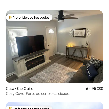
Preferido dos hóspedes
Entre os melhores preferidos dos hóspedes
Casa ⋅ Eau Claire
4,96 de uma a
4,96 (23)
Cozy Cove-Perto do centro da cidade!
Preferido dos hóspedes