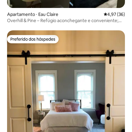
Apartamento ⋅ Eau Claire
4,97 de uma a
4,97 (36)
Overhill & Pine – Refúgio aconchegante e conveniente;
cama king
Preferido dos hóspedes
Preferido dos hóspedes