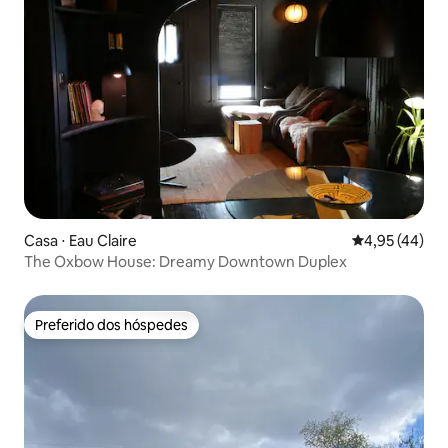
Casa ⋅ Eau Claire
4,95 de uma a
4,95 (44)
The Oxbow House: Dreamy Downtown Duplex
Preferido dos hóspedes
Preferido dos hóspedes