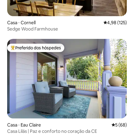
Casa ⋅ Cornell
4,98 de uma av
4,98 (125)
Sedge Wood Farmhouse
Preferido dos hóspedes
Entre os melhores preferidos dos hóspedes
Casa ⋅ Eau Claire
5 de uma a
5 (68)
Casa Lilás | Paz e conforto no coração da CE