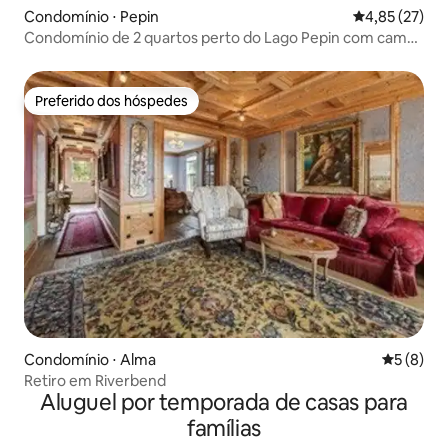
Condomínio ⋅ Pepin
4,85 de uma a
4,85 (27)
Condomínio de 2 quartos perto do Lago Pepin com cama
embutida – Sunbeam
Preferido dos hóspedes
Preferido dos hóspedes
Condomínio ⋅ Alma
5 de uma 
5 (8)
Retiro em Riverbend
Aluguel por temporada de casas para
famílias