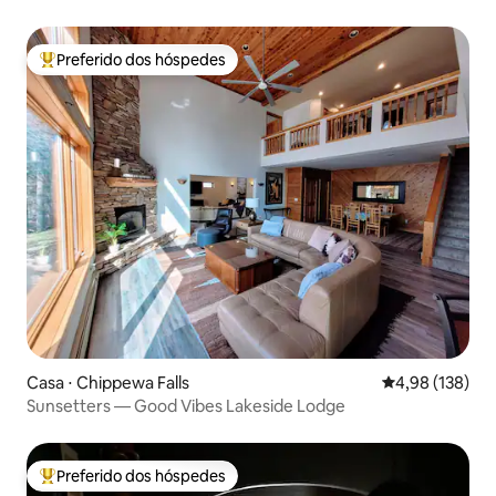
Preferido dos hóspedes
Entre os melhores preferidos dos hóspedes
Casa ⋅ Chippewa Falls
4,98 de uma av
4,98 (138)
Sunsetters — Good Vibes Lakeside Lodge
Preferido dos hóspedes
Entre os melhores preferidos dos hóspedes