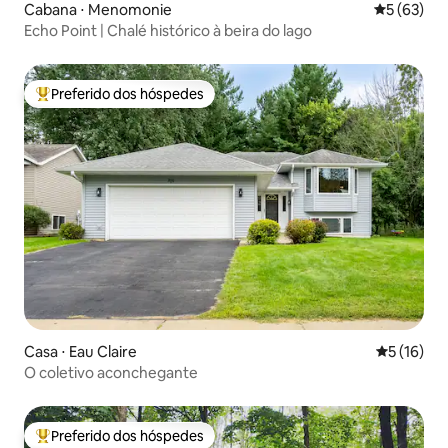
Cabana ⋅ Menomonie
5 de uma a
5 (63)
Echo Point | Chalé histórico à beira do lago
Preferido dos hóspedes
Entre os melhores preferidos dos hóspedes
Casa ⋅ Eau Claire
5 de uma a
5 (16)
O coletivo aconchegante
Preferido dos hóspedes
Entre os melhores preferidos dos hóspedes