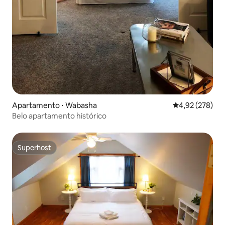
Apartamento ⋅ Wabasha
4,92 de uma av
4,92 (278)
Belo apartamento histórico
Superhost
Superhost