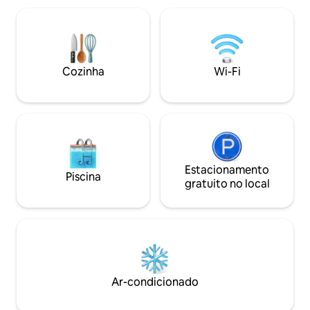
Nossa casa no lago de 4 quartos e 2
da frente e de trás
banheiros vem com uma cozinha
amigos. Estaciona
completa, uma doca privativa, 2 camas
totalmente equipa
queen size, 1 cama completa, 1 cama de
confortáveis, bar 
solteiro e um futon. Explore o Lago
impecáveis, lavad
Wissota nas proximidades ou faça um
Cozinha
Wi-Fi
de arte exclusiva
passeio pelo Leinie Lodge.
das coisas que tor
relaxante e memo
Estacionamento
Piscina
gratuito no local
Ar-condicionado