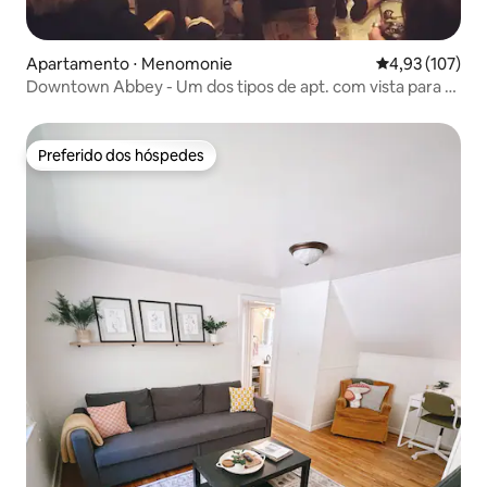
Apartamento ⋅ Menomonie
4,93 de uma av
4,93 (107)
Downtown Abbey - Um dos tipos de apt. com vista para o
lago.
Preferido dos hóspedes
Preferido dos hóspedes