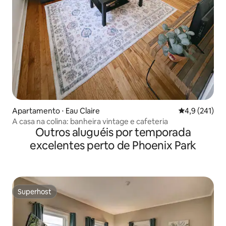
Apartamento ⋅ Eau Claire
4,9 de uma av
4,9 (241)
A casa na colina: banheira vintage e cafeteria
Outros aluguéis por temporada
excelentes perto de Phoenix Park
Superhost
Superhost