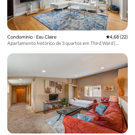
Condomínio ⋅ Eau Claire
4,68 de uma a
4,68 (22)
Apartamento histórico de 3 quartos em Third Ward |
Caminhe até Uwec