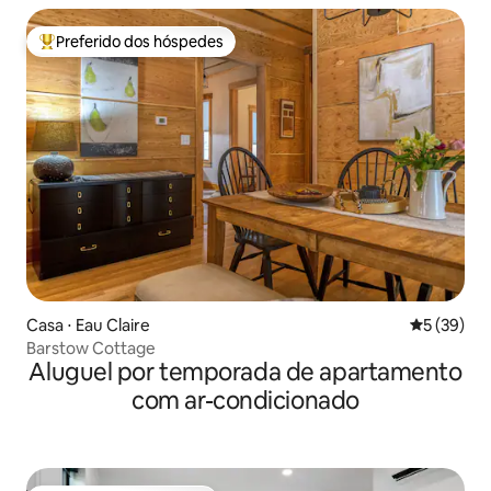
Preferido dos hóspedes
Entre os melhores preferidos dos hóspedes
Casa ⋅ Eau Claire
5 de uma a
5 (39)
Barstow Cottage
Aluguel por temporada de apartamento
com ar-condicionado