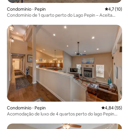
Condomínio ⋅ Pepin
4,7 de uma a
4,7 (10)
Condomínio de 1 quarto perto do Lago Pepin – Aceita
animais de estimação – Névoa
Condomínio ⋅ Pepin
4,84 de uma a
4,84 (55)
Acomodação de luxo de 4 quartos perto do lago Pepin
com sala de jogos — Breeze