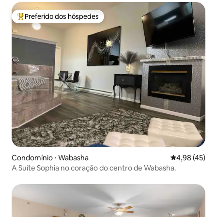
Preferido dos hóspedes
Entre os melhores preferidos dos hóspedes
Condomínio ⋅ Wabasha
4,98 de uma a
4,98 (45)
A Suíte Sophia no coração do centro de Wabasha.