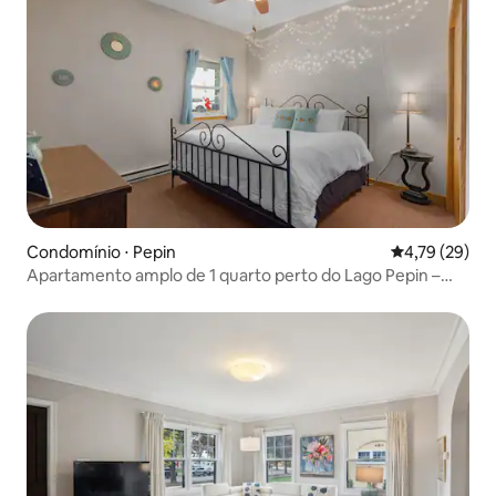
Condomínio ⋅ Pepin
4,79 de uma a
4,79 (29)
Apartamento amplo de 1 quarto perto do Lago Pepin –
Starshine