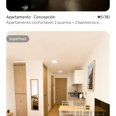
Apartamento ⋅ Concepción
5 de uma a
5 (18)
Apartamento confortável, 2 quartos + 2 banheiros e
estacionamento
Superhost
Superhost