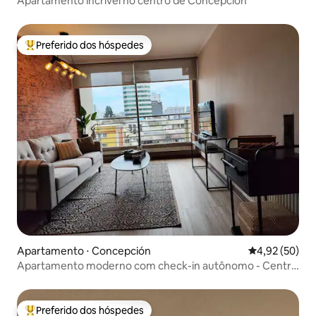
Apartamento incrível no centro de Concepción
Preferido dos hóspedes
Entre os melhores preferidos dos hóspedes
Apartamento ⋅ Concepción
4,92 de uma a
4,92 (50)
Apartamento moderno com check-in autônomo - Centro
Conce
Preferido dos hóspedes