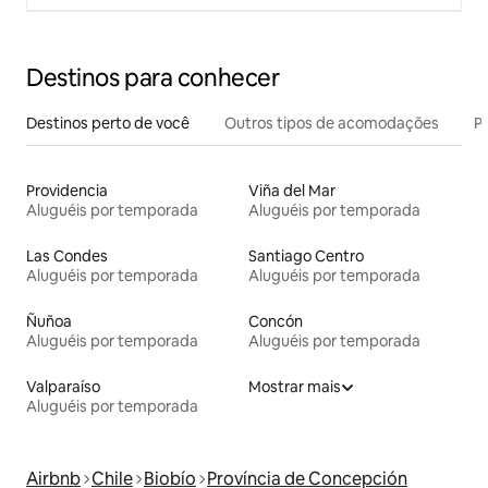
Destinos para conhecer
Destinos perto de você
Outros tipos de acomodações
Pr
Providencia
Viña del Mar
Aluguéis por temporada
Aluguéis por temporada
Las Condes
Santiago Centro
Aluguéis por temporada
Aluguéis por temporada
Ñuñoa
Concón
Aluguéis por temporada
Aluguéis por temporada
Valparaíso
Mostrar mais
Aluguéis por temporada
Airbnb
Chile
Biobío
Província de Concepción