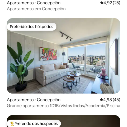
Apartamento ⋅ Concepción
4,92 de uma a
4,92 (25)
Apartamento em Concepción
Preferido dos hóspedes
Preferido dos hóspedes
Apartamento ⋅ Concepción
4,98 de uma a
4,98 (45)
Grande apartamento 1D1B/Vistas lindas/Academia/Piscina
Preferido dos hóspedes
Entre os melhores preferidos dos hóspedes