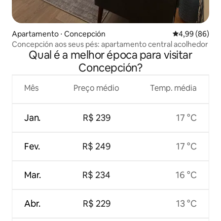
Apartamento ⋅ Concepción
4,99 de uma av
4,99 (86)
Concepción aos seus pés: apartamento central acolhedor
Qual é a melhor época para visitar
Concepción?
Mês
Preço médio
Temp. média
Jan.
R$ 239
17 °C
Fev.
R$ 249
17 °C
Mar.
R$ 234
16 °C
Abr.
R$ 229
13 °C