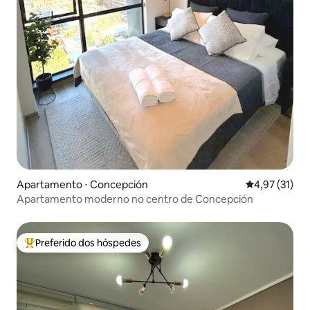
Apartamento ⋅ Concepción
4,97 de uma a
4,97 (31)
Apartamento moderno no centro de Concepción
Preferido dos hóspedes
Entre os melhores preferidos dos hóspedes