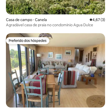
Casa de campo ⋅ Canela
4,67 de uma 
4,67 (3)
Agradável casa de praia no condomínio Agua Dulce
Preferido dos hóspedes
Preferido dos hóspedes