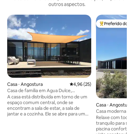
outros aspectos.
Preferido dos 
Entre os melhore
Casa ⋅ Angostura
4,96 de uma avaliação média de
4,96 (25)
Casa de família em Agua Dulce,
Huentelaquén
A casa está distribuída em torno de um
espaço comum central, onde se
Casa ⋅ Angostura
encontram a sala de estar, a sala de
Casa moderna em
jantar e a cozinha. Ele se abre para um
piscina
Relaxe com toda a 
pátio interno com churrasqueira e para o
tranquilo para se
terraço com vista para o mar. Os 4
piscina confortáv
quartos são 2 de casal e 2 de beliches,