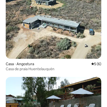
Casa ⋅ Angostura
5 de uma 
5 (6)
Casa de praia Huentelauquén