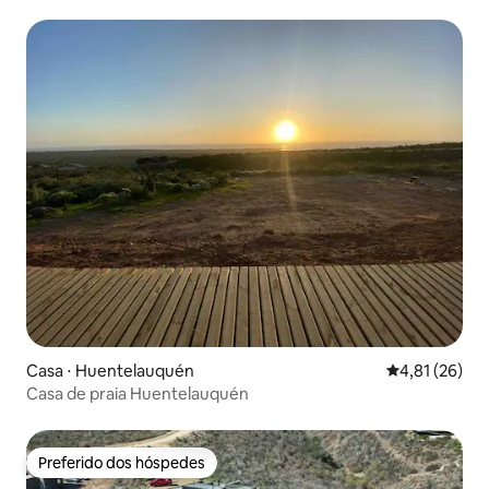
Casa ⋅ Huentelauquén
4,81 de uma a
4,81 (26)
Casa de praia Huentelauquén
Preferido dos hóspedes
Preferido dos hóspedes