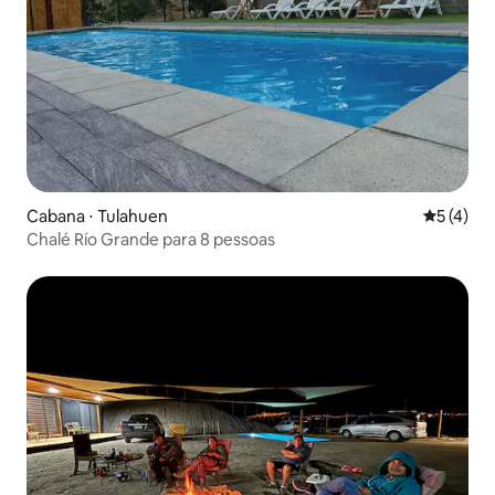
Cabana ⋅ Tulahuen
5 de uma 
5 (4)
Chalé Río Grande para 8 pessoas