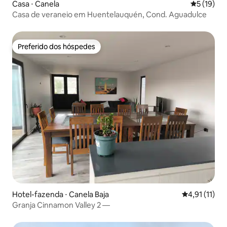
Casa ⋅ Canela
5 de uma a
5 (19)
Casa de veraneio em Huentelauquén, Cond. Aguadulce
Preferido dos hóspedes
Preferido dos hóspedes
Hotel-fazenda ⋅ Canela Baja
4,91 de uma a
4,91 (11)
Granja Cinnamon Valley 2 —