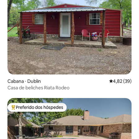
Cabana ⋅ Dublin
4,82 de uma a
4,82 (39)
Casa de beliches Riata Rodeo
Preferido dos hóspedes
Entre os melhores preferidos dos hóspedes