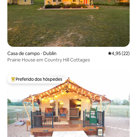
Casa de campo ⋅ Dublin
4,95 de uma a
4,95 (22)
Prairie House em Country Hill Cottages
Preferido dos hóspedes
Entre os melhores preferidos dos hóspedes