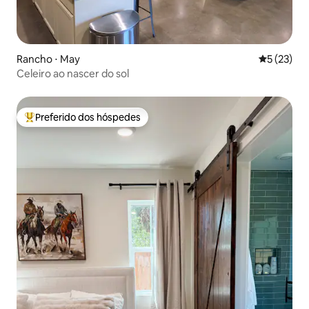
Rancho ⋅ May
5 de uma a
5 (23)
Celeiro ao nascer do sol
Preferido dos hóspedes
Entre os melhores preferidos dos hóspedes