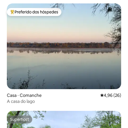
Preferido dos hóspedes
Entre os melhores preferidos dos hóspedes
Casa ⋅ Comanche
4,96 de uma a
4,96 (26)
A casa do lago
Superhost
Superhost