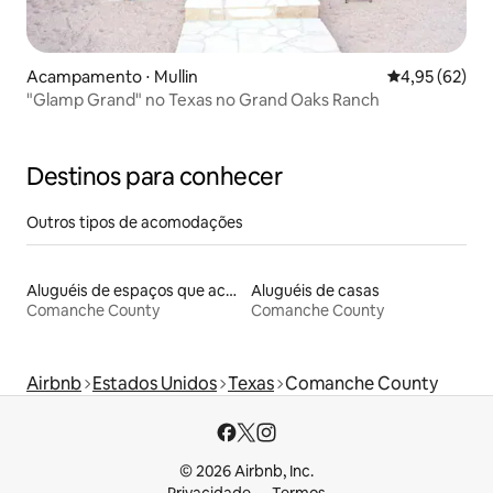
Acampamento ⋅ Mullin
4,95 de uma a
4,95 (62)
"Glamp Grand" no Texas no Grand Oaks Ranch
Destinos para conhecer
Outros tipos de acomodações
Aluguéis de espaços que aceitam animais de estimação
Aluguéis de casas
Comanche County
Comanche County
Airbnb
Estados Unidos
Texas
Comanche County
© 2026 Airbnb, Inc.