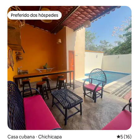
Preferido dos hóspedes
Preferido dos hóspedes
Casa cubana ⋅ Chichicapa
5 de uma a
5 (16)