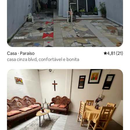
Casa ⋅ Paraíso
4,81 de uma a
4,81 (21)
casa cinza blvd, confortável e bonita