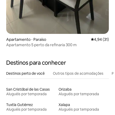
Apartamento ⋅ Paraíso
4,94 de uma a
4,94 (31)
Apartamento 5 perto da refinaria 300 m
Destinos para conhecer
Destinos perto de você
Outros tipos de acomodações
Pr
San Cristóbal de las Casas
Orizaba
Aluguéis por temporada
Aluguéis por temporada
Tuxtla Gutiérrez
Xalapa
Aluguéis por temporada
Aluguéis por temporada