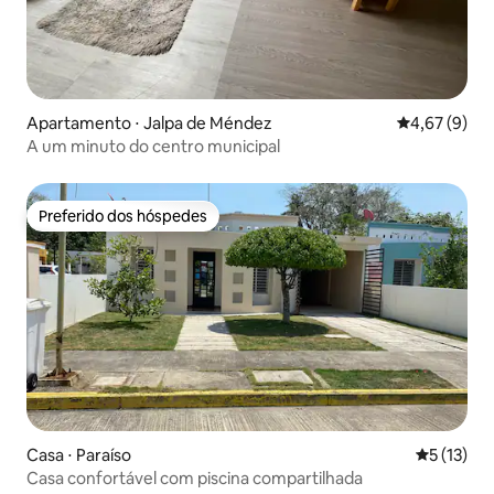
Apartamento ⋅ Jalpa de Méndez
4,67 de uma 
4,67 (9)
A um minuto do centro municipal
Preferido dos hóspedes
Preferido dos hóspedes
Casa ⋅ Paraíso
5 de uma a
5 (13)
Casa confortável com piscina compartilhada