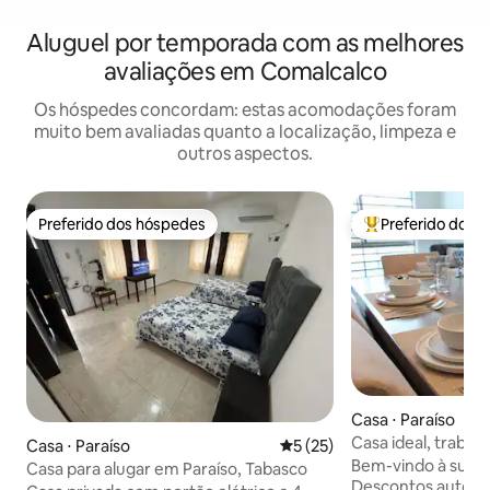
Aluguel por temporada com as melhores
avaliações em Comalcalco
Os hóspedes concordam: estas acomodações foram
muito bem avaliadas quanto a localização, limpeza e
outros aspectos.
Preferido dos hóspedes
Preferido dos 
Preferido dos hóspedes
Entre os melhore
Casa ⋅ Paraíso
Casa ideal, trabalh
Casa ⋅ Paraíso
5 de uma avaliação média de
5 (25)
elétrico
Bem-vindo à sua c
Casa para alugar em Paraíso, Tabasco
Descontos automát