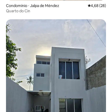
Condomínio ⋅ Jalpa de Méndez
4,68 de uma a
4,68 (28)
Quarto do Cin