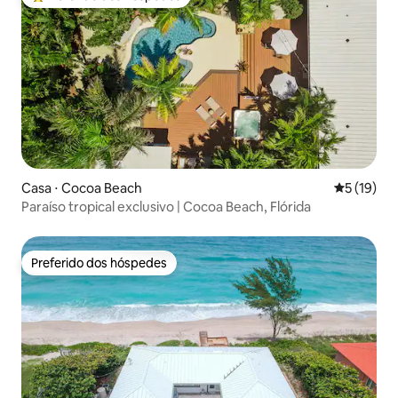
Entre os melhores preferidos dos hóspedes
Casa ⋅ Cocoa Beach
5 de uma a
5 (19)
Paraíso tropical exclusivo | Cocoa Beach, Flórida
Preferido dos hóspedes
Preferido dos hóspedes