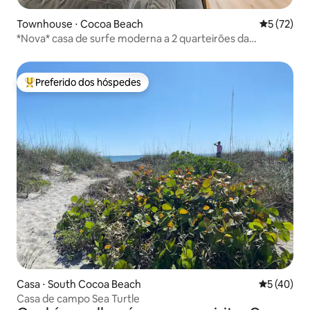
Townhouse ⋅ Cocoa Beach
5 de uma a
5 (72)
*Nova* casa de surfe moderna a 2 quarteirões da
praia+centro da cidade
Preferido dos hóspedes
Entre os melhores preferidos dos hóspedes
Casa ⋅ South Cocoa Beach
5 de uma a
5 (40)
Casa de campo Sea Turtle