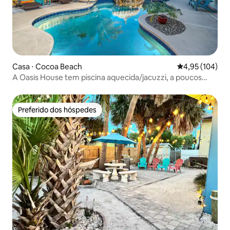
Casa ⋅ Cocoa Beach
4,95 de uma av
4,95 (104)
A Oasis House tem piscina aquecida/jacuzzi, a poucos
passos da praia
Preferido dos hóspedes
Preferido dos hóspedes