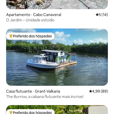
Apartamento ⋅ Cabo Canaveral
5 de uma a
5 (14)
O Jardim – Unidade estúdio
Preferido dos hóspedes
Entre os melhores preferidos dos hóspedes
Casa flutuante ⋅ Grant-Valkaria
4,99 de uma av
4,99 (89)
The Burrow, a cabana flutuante mais incrível
Preferido dos hóspedes