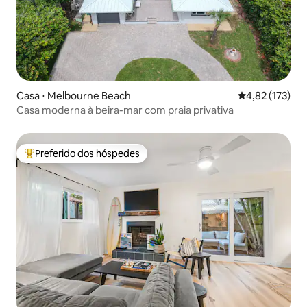
Casa ⋅ Melbourne Beach
4,82 de uma av
4,82 (173)
Casa moderna à beira-mar com praia privativa
Preferido dos hóspedes
Entre os melhores preferidos dos hóspedes