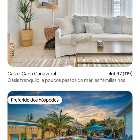
Casa ⋅ Cabo Canaveral
4,97 de uma av
4,97 (119)
Oásis tranquilo, a poucos passos do mar, as famílias nos
adoram
Preferido dos hóspedes
Preferido dos hóspedes