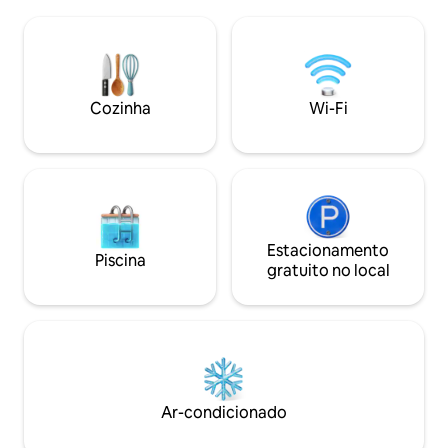
tome um café enquanto aprecia a vista
prazo Não são permitidas crianças ou
majestosa do nascer do sol de um cais
bebês 5 outras unidades na propriedade
privativo: esta casa foi projetada para
Localização centra
relaxar. No interior, desfrute do charme
Beach, a 1,5 milha
vintage com uma romântica suíte King
perto de restauran
de inspiração francesa, a uma curta
Cozinha
Wi-Fi
estradas principais
viagem de carro de Cocoa Beach e das
principais atrações de Space Coast.
Estacionamento
Piscina
gratuito no local
Ar-condicionado