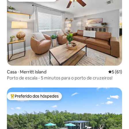
Preferido dos hóspedes
Casa ⋅ Merritt Island
5 de uma a
5 (61)
Porto de escala - 5 minutos para o porto de cruzeiros!
Preferido dos hóspedes
Entre os melhores preferidos dos hóspedes