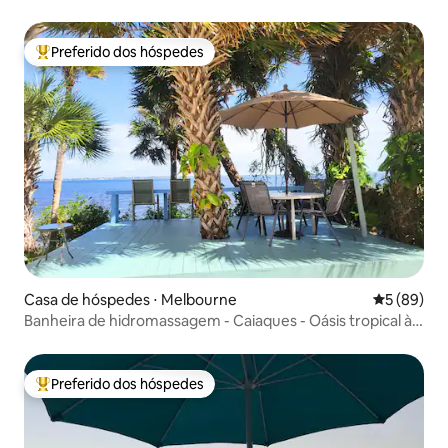
Preferido dos hóspedes
Entre os melhores preferidos dos hóspedes
Casa de hóspedes ⋅ Melbourne
5 de uma a
5 (89)
Banheira de hidromassagem - Caiaques - Oásis tropical à
beira do rio
Preferido dos hóspedes
Entre os melhores preferidos dos hóspedes