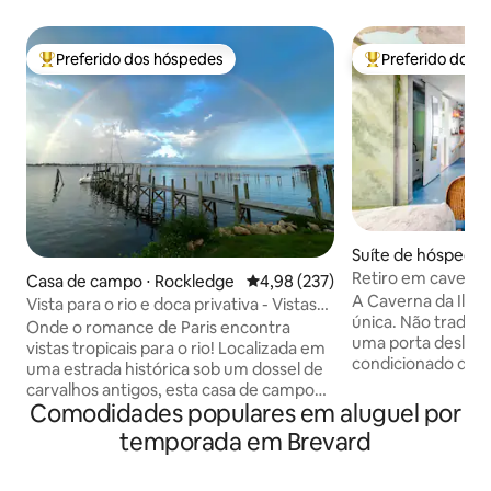
Preferido dos hóspedes
Preferido dos 
Entre os melhores preferidos dos hóspedes
Entre os melhore
Suíte de hóspedes 
Island
Retiro em caverna 
Casa de campo ⋅ Rockledge
4,98 de uma avaliação média de 
4,98 (237)
A Caverna da Ilha
Vista para o rio e doca privativa - Vistas
única. Não tradici
para o Rocket Launch
Onde o romance de Paris encontra
uma porta deslizante A unidade t
vistas tropicais para o rio! Localizada em
condicionado de jane
uma estrada histórica sob um dossel de
recomendado para
carvalhos antigos, esta casa de campo
com limitações espaço pequeno cama
Comodidades populares em aluguel por
oferece um refúgio tranquilo. Lance
queen size Unidade privada na parte de
uma linha para um dia de pesca, assista a
temporada em Brevard
trás de uma casa 
lançamentos emocionantes de foguetes
construída em 1930
espaciais, veja golfinhos passando ou
ou casais. (Não r