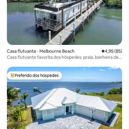
Casa flutuante ⋅ Melbourne Beach
4,95 de uma a
4,95 (85)
Casa flutuante favorita dos hóspedes: praia, banheira de
hidromassagem e caiaques
Preferido dos hóspedes
Entre os melhores preferidos dos hóspedes