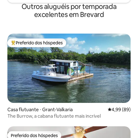
Outros aluguéis por temporada
excelentes em Brevard
Preferido dos hóspedes
Entre os melhores preferidos dos hóspedes
Casa flutuante ⋅ Grant-Valkaria
4,99 de uma av
4,99 (89)
The Burrow, a cabana flutuante mais incrível
Preferido dos hóspedes