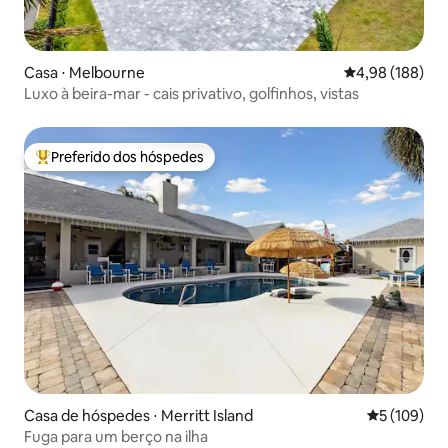
Casa ⋅ Melbourne
4,98 de uma av
4,98 (188)
Luxo à beira-mar - cais privativo, golfinhos, vistas
Preferido dos hóspedes
Entre os melhores preferidos dos hóspedes
Casa de hóspedes ⋅ Merritt Island
5 de uma av
5 (109)
Fuga para um berço na ilha