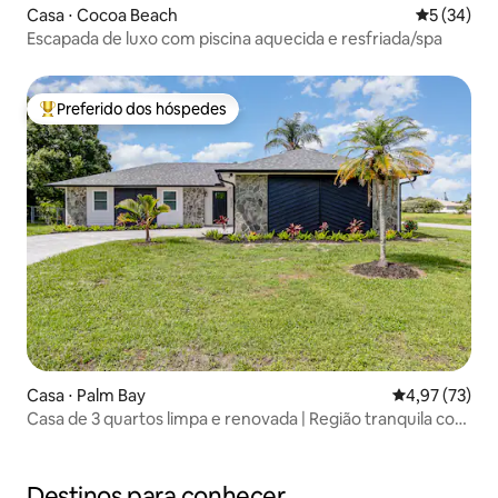
Casa ⋅ Cocoa Beach
5 de uma a
5 (34)
Escapada de luxo com piscina aquecida e resfriada/spa
Preferido dos hóspedes
Entre os melhores preferidos dos hóspedes
Casa ⋅ Palm Bay
4,97 de uma a
4,97 (73)
Casa de 3 quartos limpa e renovada | Região tranquila com
fácil acesso
Destinos para conhecer