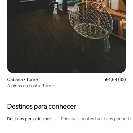
Cabana ⋅ Tomé
4,69 de uma a
4,69 (32)
Alpinas da costa. Tome
Destinos para conhecer
Destinos perto de você
Principais pontos turísticos por perto