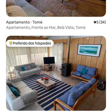
Apartamento ⋅ Tomé
5 de uma a
5 (34)
Apartamento, Frente ao Mar, Bela Vista, Tomé
Preferido dos hóspedes
Entre os melhores preferidos dos hóspedes