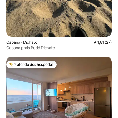
Cabana ⋅ Dichato
4,81 de uma a
4,81 (27)
Cabana praia Pudá Dichato
Preferido dos hóspedes
Entre os melhores preferidos dos hóspedes