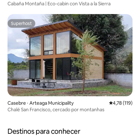
Cabaña Montaña | Eco-cabin con Vista a la Sierra
Superhost
Superhost
Casebre ⋅ Arteaga Municipality
4,78 de uma av
4,78 (119)
Chalé San Francisco, cercado por montanhas
Destinos para conhecer