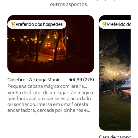
outros aspectos.
Preferido dos hóspedes
Preferido dos 
Entre os melhores preferidos dos hóspedes
Entre os melhore
Casebre ⋅ Arteaga Municipa
4,99 de uma avaliação média de 
4,99 (276)
lity
Pequena cabana mágica com lareira
interna
Venha desfrutar de um lugar tão mágico
que fará você duvidar se está acordado
ou sonhando. Imersa em uma floresta
encantadora, cercada por pinheiros e
natureza, a pequena cabana oferece um
ambiente romântico para duas pessoas
com vistas incríveis do céu noturno e das
estrelas. Você poderá desfrutar como
Casa de campo ⋅ 