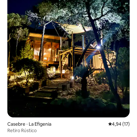
Casebre ⋅ La Efigenia
4,94 de uma a
4,94 (17)
Retiro Rústico