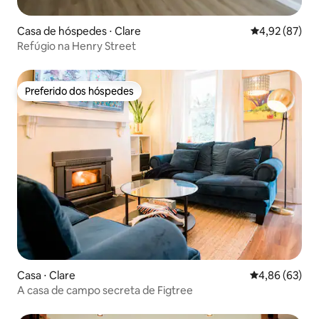
Casa de hóspedes ⋅ Clare
4,92 de uma a
4,92 (87)
Refúgio na Henry Street
Preferido dos hóspedes
Preferido dos hóspedes
Casa ⋅ Clare
4,86 de uma a
4,86 (63)
A casa de campo secreta de Figtree