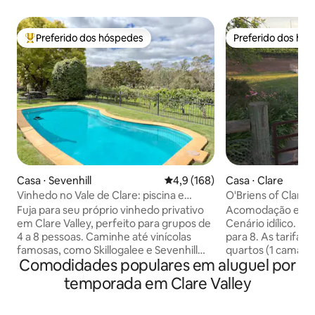
Preferido dos hóspedes
Preferido dos hó
Entre os melhores preferidos dos hóspedes
Preferido dos hó
Casa ⋅ Sevenhill
4,9 de uma avaliação média de 
4,9 (168)
Casa ⋅ Clare
Vinhedo no Vale de Clare: piscina e
O'Briens of Clare 
caminhada até as vinícolas
| vista para o vinh
Fuja para seu próprio vinhedo privativo
Acomodação eleg
em Clare Valley, perfeito para grupos de
Cenário idílico. E
4 a 8 pessoas. Caminhe até vinícolas
para 8. As tarifas 
famosas, como Skillogalee e Sevenhill
quartos (1 cama k
Comodidades populares em aluguel por
Cellars, e depois volte para relaxar à
Mistura de person
beira da piscina, desfrutar de longos
Decks amplos para 
temporada em Clare Valley
almoços e descansar perto da lareira
embutida. Ar con
externa ou com vista para as vinhas.
Fogueira. 5 acres 