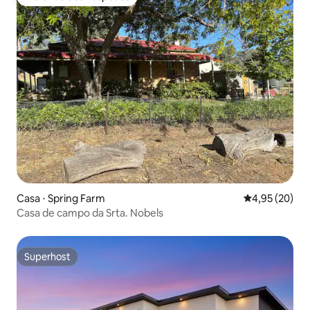
Preferido dos hóspedes
Casa ⋅ Spring Farm
4,95 de uma a
4,95 (20)
Casa de campo da Srta. Nobels
Superhost
Superhost