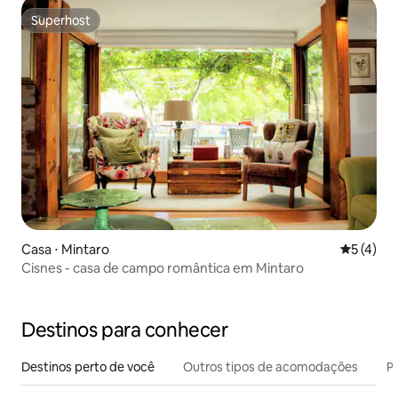
Superhost
Superhost
Casa ⋅ Mintaro
5 de uma 
5 (4)
Cisnes - casa de campo romântica em Mintaro
Destinos para conhecer
Destinos perto de você
Outros tipos de acomodações
Pr