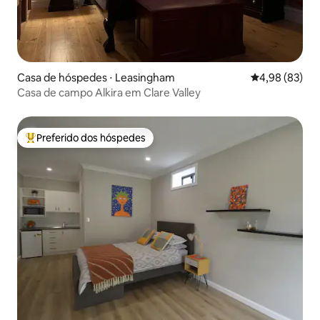
Casa de hóspedes ⋅ Leasingham
4,98 de uma a
4,98 (83)
Casa de campo Alkira em Clare Valley
Preferido dos hóspedes
Entre os melhores preferidos dos hóspedes