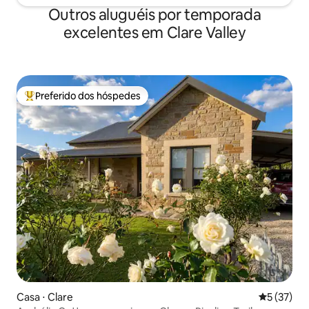
Outros aluguéis por temporada
excelentes em Clare Valley
Preferido dos hóspedes
Entre os melhores preferidos dos hóspedes
Casa ⋅ Clare
5 de uma a
5 (37)