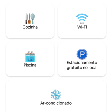
Situada entre jardins e gramados
minutos de carro 
amplos, a casa oferece 4 quartos, 2
restaurantes, Riesl
banheiros, cozinha totalmente
classe mundial. A
equipada, sala de jogos e várias áreas de
Família amigável e
estar. As trilhas para caminhada/ciclismo
crianças. Animais
começam no portão da frente, com a
mediante solicitaçã
Cozinha
Wi-Fi
Trilha Riesling e o hotel bem perto. A
observar as estrel
localização é excelente.
O lugar perfeito pa
Estacionamento
Piscina
gratuito no local
Ar-condicionado