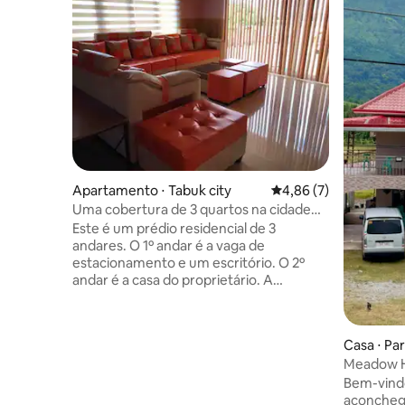
Apartamento ⋅ Tabuk city
4,86 de uma avaliação
4,86 (7)
Uma cobertura de 3 quartos na cidade
de Tabuk Kalinga, Filipinas
Este é um prédio residencial de 3
andares. O 1º andar é a vaga de
estacionamento e um escritório. O 2º
andar é a casa do proprietário. A
cobertura fica no 3º andar. Tem 3 quartos
com ar condicionado individual e 3 casas
de banho completas com aquecedores
Casa ⋅ Par
de água. A sala de estar, jantar e cozinha
Meadow 
são um quarto grande. Tem também
uma varanda enorme com uma bela vista
Bem-vind
dos arrozais. É adequado para um grande
aconchega