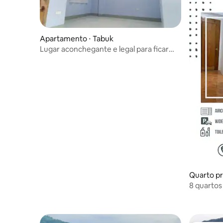
Apartamento ⋅ Tabuk
Lugar aconchegante e legal para ficar
durante a noite em Tabuk
Quarto pr
8 quartos
banheiro/
manhã