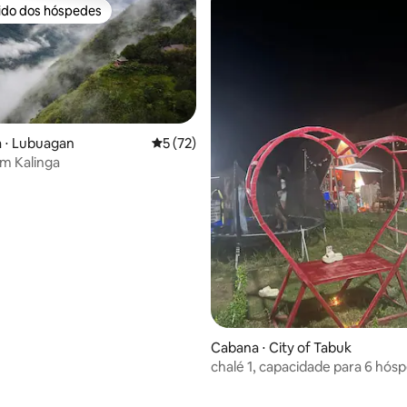
rido dos hóspedes
 melhores preferidos dos hóspedes
 ⋅ Lubuagan
5 de uma avaliação média de 5, 72 avalia
5 (72)
m Kalinga
Cabana ⋅ City of Tabuk
chalé 1, capacidade para 6 hós