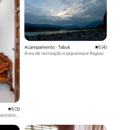
Acampamento ⋅ Tabuk
5 de uma avaliaçã
5 (4)
Área de recreação e piquenique Ragsac
ções
5 de uma avaliação média de 5, 3 avaliações
5 (3)
porário