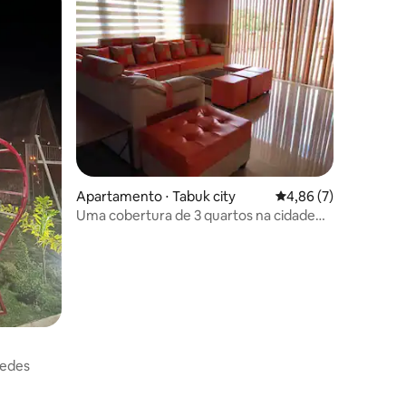
ções
Apartamento ⋅ Tabuk city
4,86 de uma avaliaçã
4,86 (7)
Uma cobertura de 3 quartos na cidade
de Tabuk Kalinga, Filipinas
pedes