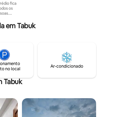
reconectar-se e criar memórias
duradouras juntos.
soas.
aso
da em Tabuk
. As
º andar.
pernas e
co de
não afeta
ionamento
Ar-condicionado
to no local
m Tabuk