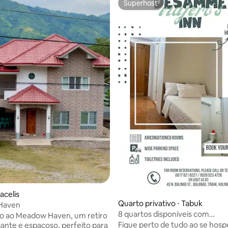
Superhost
Superhost
 média de 5, 7 avaliações
acelis
Quarto privativo ⋅ Tabuk
Haven
8 quartos disponíveis com
o ao Meadow Haven, um retiro
banheiro/banheira próprios e c
Fique perto de tudo ao se hos
nte e espaçoso, perfeito para