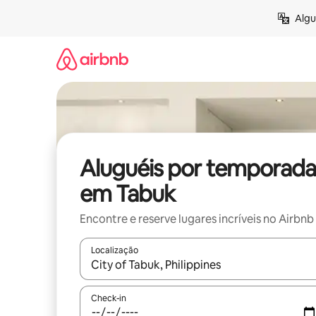
Pular
Algu
para
o
conteúdo
Aluguéis por temporada
em Tabuk
Encontre e reserve lugares incríveis no Airbnb
Localização
Quando os resultados estiverem disponíveis, expl
Check-in