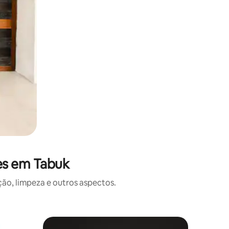
es em Tabuk
o, limpeza e outros aspectos.
Apartame