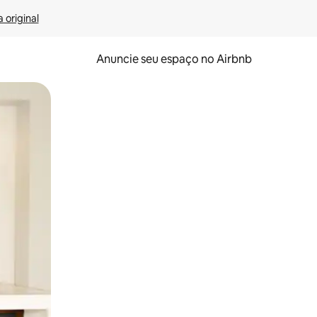
 original
Anuncie seu espaço no Airbnb
 deslizando o dedo na tela.