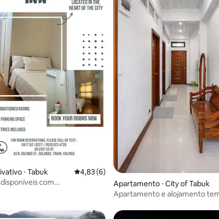
ivativo ⋅ Tabuk
4,83 de uma avaliação média de 5, 6 avalia
4,83 (6)
 disponíveis com
Apartamento ⋅ City of Tabuk
banheira próprios e café da
Apartamento e alojamento tem
QLG - Tabuk Kalinga