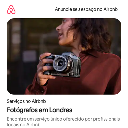
Pular
para
Anuncie seu espaço no Airbnb
o
conteúdo
Serviços no Airbnb
Fotógrafos em Londres
Encontre um serviço único oferecido por profissionais
locais no Airbnb.