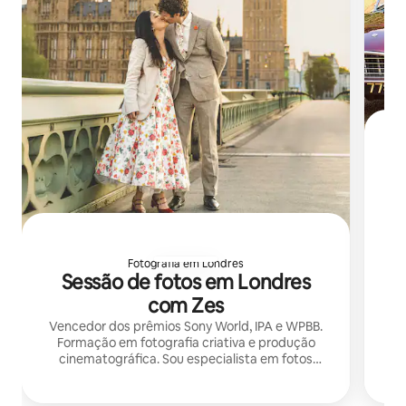
A 
Us
Fotografia em Londres
Sessão de fotos em Londres
a
com Zes
Vencedor dos prêmios Sony World, IPA e WPBB.
Formação em fotografia criativa e produção
cinematográfica. Sou especialista em fotos
autênticas espontâneas, retratos e fotos de
estilo de vida.