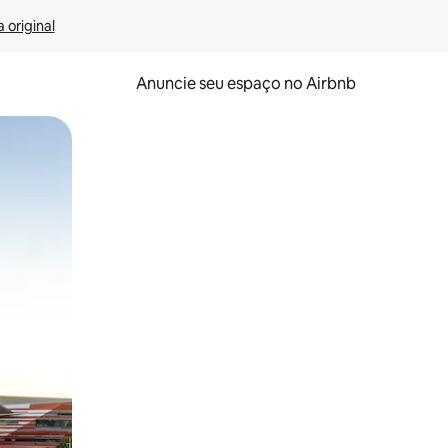
 original
Anuncie seu espaço no Airbnb
 deslizando o dedo na tela.