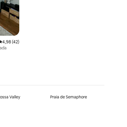
4,98 de uma avaliação média de 5, 42 avaliações
4,98 (42)
ada
ossa Valley
Praia de Semaphore