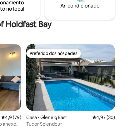
ionamento
 as
com vista para o mar - 5 minutos dos
Ar-condicionado
to no local
tes, cafés
restaurantes de Glenelg/Jetty
feito à
Road/Henley Beach/aeroporto - 15
minutos para o centro da cidade
f Holdfast Bay
Preferido dos hóspedes
Preferido dos hóspedes
4,9 de uma avaliação média de 5, 79 avaliações
4,9 (79)
Casa ⋅ Glenelg East
4,97 de uma avaliação
4,97 (30)
o anexo
Tudor Splendour