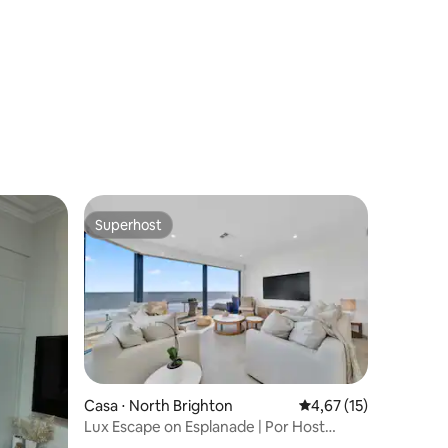
ções
Superhost
Superhost
ções
Casa ⋅ North Brighton
4,67 de uma avaliação
4,67 (15)
Lux Escape on Esplanade | Por Host
Solutions