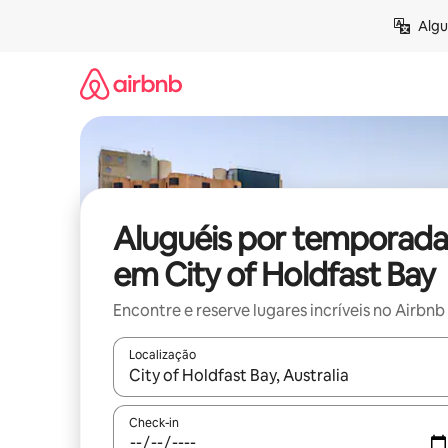
Pular
Algu
para
o
conteúdo
Aluguéis por temporada
em City of Holdfast Bay
Encontre e reserve lugares incríveis no Airbnb
Localização
Quando os resultados estiverem disponíveis, expl
Check-in