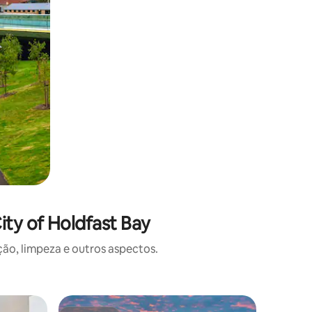
ty of Holdfast Bay
o, limpeza e outros aspectos.
Casa ⋅ S