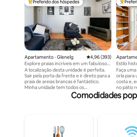
Preferido dos hóspedes
Prefe
Entre os melhores preferidos dos hóspedes
Entre os
Apartamento ⋅ Glenelg
4,96 de uma avaliação m
4,96 (393)
Apartamen
h
Explore praias incríveis em um fabuloso
Estilo hi
apartamento em Glenelg
retiro ac
A localização desta unidade é perfeita.
Faça uma 
Sair pela porta da frente e ir direto para a
orla para
praia de areias brancas é fantástico.
costa e, 
Minha unidade tem todos os
no pátio 
Comodidades popul
equipamentos modernos necessários
polidas do
para uma estadia agradável e
mantêm o 
confortável. Estou disponível 24 horas
banheiro
por dia, 7 dias por semana, para qualquer
toque mo
dúvida ou problema. Comodidades para
separada 
crianças pequenas podem ser
fornecido. A sala de estar e o qu
organizadas, por isso, entre em contato
mantêm se
comigo, pois tenho móveis adequados
O banhei