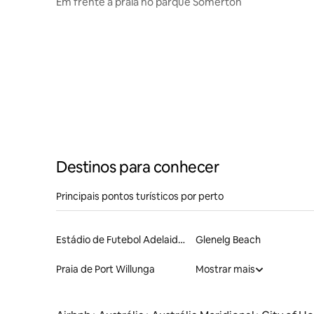
Em frente à praia no parque Somerton
Destinos para conhecer
Principais pontos turísticos por perto
Estádio de Futebol Adelaide Oval
Glenelg Beach
Praia de Port Willunga
Mostrar mais