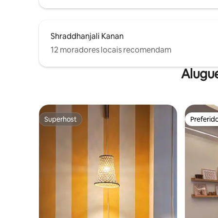
Shraddhanjali Kanan
12 moradores locais recomendam
Alugu
Superhost
Preferid
Superhost
Preferid