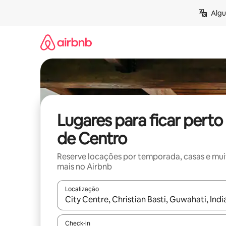
Pular
Algu
para
o
conteúdo
Lugares para ficar perto
de Centro
Reserve locações por temporada, casas e mu
mais no Airbnb
Localização
Quando os resultados estiverem disponíveis, expl
Check-in