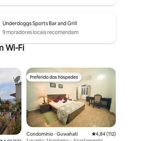
Underdoggs Sports Bar and Grill
9 moradores locais recomendam
 Wi-Fi
Preferido dos hóspedes
Preferido dos hóspedes
Condomínio ⋅ Guwahati
4,84 de uma avaliação 
4,84 (112)
1 quarto, 1 banheiro – Apartamento