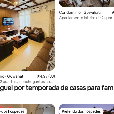
Condomínio ⋅ Guwahati
4
Apartamento inteiro de 2 quar
Guwahati (com ar-condicionad
média de 5, 57 avaliações
io ⋅ Guwahati
4,97 de uma avaliação média de 5, 33 avalia
4,97 (33)
 2 quartos aconchegantes com
guel por temporada de casas para famí
onado | Vista para a colina |
o dos hóspedes
Preferido dos hóspedes
o dos hóspedes
Preferido dos hóspedes