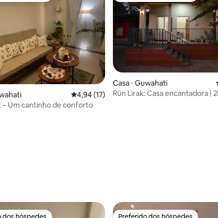
Casa ⋅ Guwahati
Rün Lirak: Casa encantadora |
wahati
4,94 de uma avaliação média de 5, 17 avalia
4,94 (17)
ar-condicionado
st – Um cantinho de conforto
média de 5, 17 avaliações
o dos hóspedes
Preferido dos hóspedes