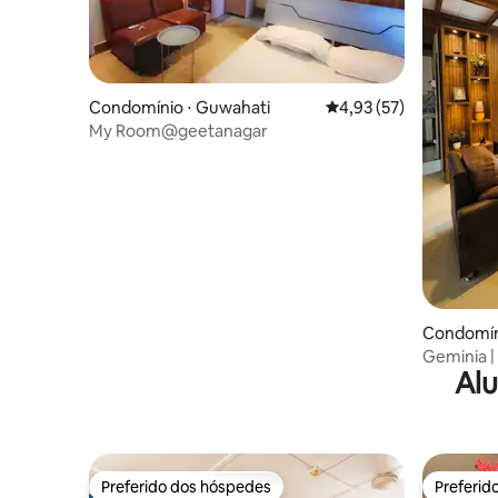
Condomínio ⋅ Guwahati
4,93 de uma avaliação 
4,93 (57)
My Room@geetanagar
Condomín
Geminia |
Alu
ar-condici
Central
Preferido dos hóspedes
Preferid
Preferido dos hóspedes
Preferid