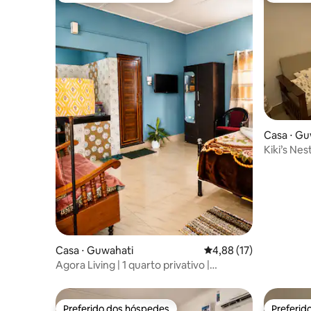
Casa ⋅ Gu
Kiki’s Ne
Casa ⋅ Guwahati
4,88 de uma avaliação 
4,88 (17)
Agora Living | 1 quarto privativo |
Apartamento estúdio
Preferido dos hóspedes
Preferid