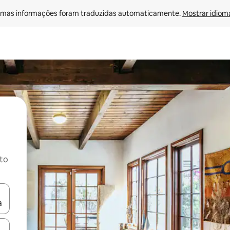
mas informações foram traduzidas automaticamente. 
Mostrar idioma
ito
ore-os usando as seta para cima e para baixo do teclado ou tocando e