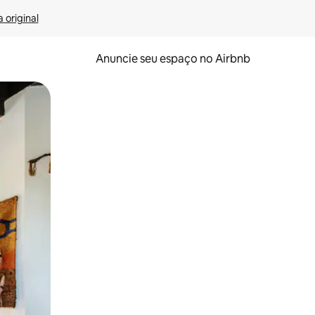
 original
Anuncie seu espaço no Airbnb
 deslizando o dedo na tela.