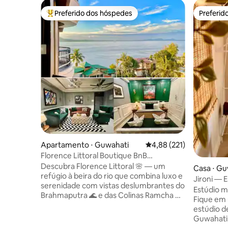
Preferido dos hóspedes
Preferid
Entre os melhores preferidos dos hóspedes
Preferid
Apartamento ⋅ Guwahati
4,88 de uma avaliação m
4,88 (221)
Florence Littoral Boutique BnB
~Panorama com vista para o rio
Descubra Florence Littoral 🌸 — um
Casa ⋅ Gu
refúgio à beira do rio que combina luxo e
Jironi — 
serenidade com vistas deslumbrantes do
térreo
Estúdio mi
Brahmaputra 🌊 e das Colinas Ramcha ⛰️.
Fique em
Localizado em Kharguli, Guwahati, a
estúdio d
poucos minutos do centro da cidade.
Guwahati,
Oferecemos dois quartos