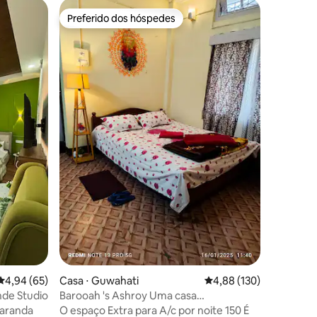
Casa ⋅ G
Preferido dos hóspedes
Prefe
Preferido dos hóspedes
Entre o
GujjuMans
cidade
Bem-vindo
coração 
propried
residenci
metros do
Apollo. A
lojas, re
Apesar da
propried
excepcio
trânsito,
relaxar a
Ideal par
visitante
duração.
ções
4,94 de uma avaliação média de 5, 65 avaliações
4,94 (65)
Casa ⋅ Guwahati
4,88 de uma avaliação 
4,88 (130)
nde Studio
Barooah 's Ashroy Uma casa
aconchegante An 1 RK
varanda
O espaço Extra para A/c por noite 150 É