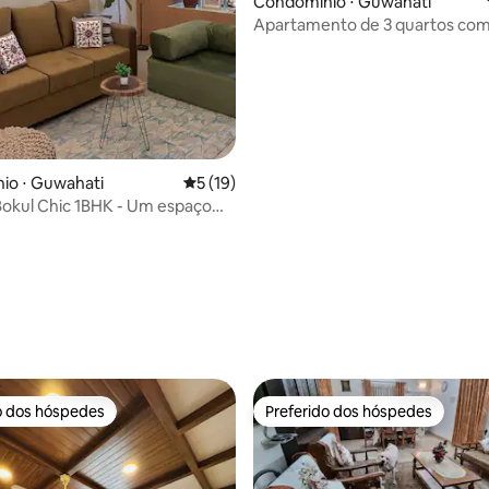
Condomínio ⋅ Guwahati
Apartamento de 3 quartos com 
para o rio | Terraço + Wi-Fi grat
io ⋅ Guwahati
5 de uma avaliação média de 5, 19 avalia
5 (19)
okul Chic 1BHK - Um espaço
ereno
média de 5, 27 avaliações
o dos hóspedes
Preferido dos hóspedes
o dos hóspedes
Preferido dos hóspedes