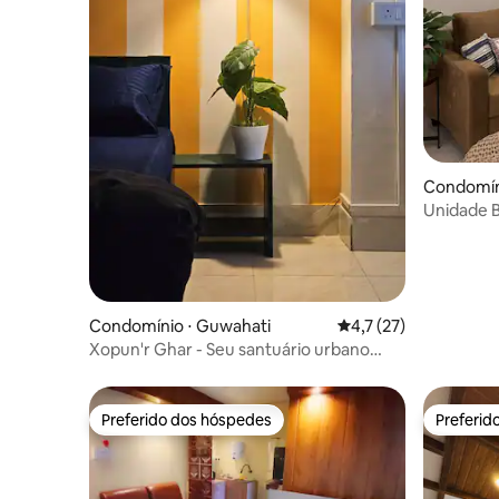
Condomín
Unidade B
privado s
Condomínio ⋅ Guwahati
4,7 de uma avaliação 
4,7 (27)
Xopun'r Ghar - Seu santuário urbano
perfeito de 1 BHK.
Preferido dos hóspedes
Preferid
Preferido dos hóspedes
Preferid