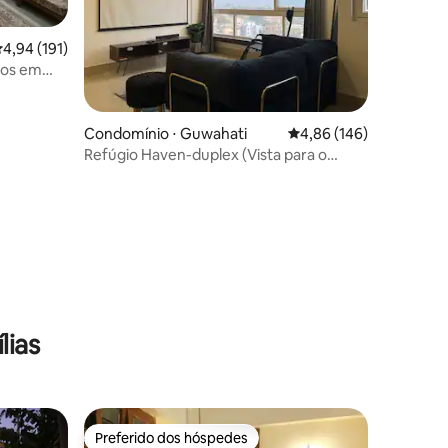
,94 de uma avaliação média de 5, 191 avaliações
4,94 (191)
tos em
o)
Condomínio ⋅ Guwahati
4,86 de uma avaliação 
4,86 (146)
Refúgio Haven-duplex (Vista para o
horizonte central de Ghy)
ções
lias
Preferido dos hóspedes
Preferido dos hóspedes