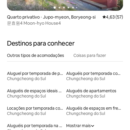
Quarto privativo ⋅ Jupo-myeon, Boryeong-si
4,63 de uma a
4,63 (57)
문효원4 Moon-hyo House4
Destinos para conhecer
Outros tipos de acomodações
Coisas para fazer
Aluguel por temporada de pensões coreanas
Aluguéis por temporada com banheira de hidromassagem
Chungcheong do Sul
Chungcheong do Sul
Aluguéis de espaços ideais para famílias
Aluguéis de apartamentos
Chungcheong do Sul
Chungcheong do Sul
Locações por temporada com piscina
Aluguéis de espaços em frente à praia
Chungcheong do Sul
Chungcheong do Sul
Aluguéis por temporada na orla
Mostrar mais