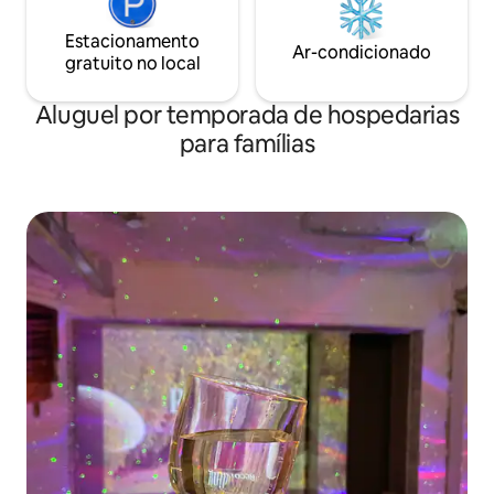
reserva.
vontade para falar conosco a💬 qualquer
momento. Para evitar qualquer
Estacionamento
Ar-condicionado
inconveniente durante sua estadia
gratuito no local
Faremos o possível para preparar até as
menores peças.☺️
Aluguel por temporada de hospedarias
para famílias