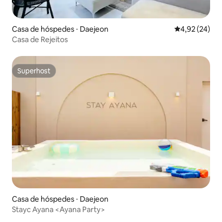
Casa de hóspedes ⋅ Daejeon
4,92 de uma a
4,92 (24)
Casa de Rejeitos
Superhost
Superhost
Casa de hóspedes ⋅ Daejeon
Stayc Ayana <Ayana Party>