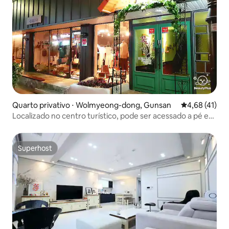
Quarto privativo ⋅ Wolmyeong-dong, Gunsan
4,68 de uma a
4,68 (41)
Localizado no centro turístico, pode ser acessado a pé e
possui estacionamento exclusivo para facilitar o uso
Superhost
Superhost