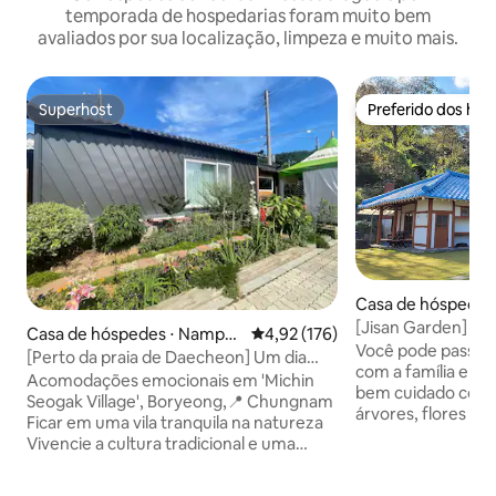
temporada de hospedarias foram muito bem
avaliados por sua localização, limpeza e muito mais.
Superhost
Preferido dos hó
Superhost
Preferido dos hó
Casa de hóspedes 
myeon, Sosan
[Jisan Garden] U
Casa de hóspedes ⋅ Nampo-
4,92 de uma avaliação média de 
4,92 (176)
belo jardim cerca
Você pode passar
myeon, Boryeong-si
[Perto da praia de Daecheon] Um dia
montanhas, ideal 
com a família e a
tranquilo com a sensação de uma aldeia
Acomodações emocionais em 'Michin
tranquilas
bem cuidado com v
rural
Seogak Village', Boryeong,📍 Chungnam
árvores, flores e
Ficar em uma vila tranquila na natureza
tradicional coreana. É um jardim
Vivencie a cultura tradicional e uma
belas árvores e flores. Aque
pausa relaxante juntos. É um espaço
gostam de passeio
onde você pode sentir conforto familiar