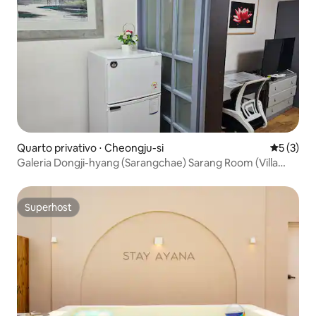
Quarto privativo ⋅ Cheongju-si
5 de uma 
5 (3)
Galeria Dongji-hyang (Sarangchae) Sarang Room (Villa
Seonin)
Superhost
Superhost