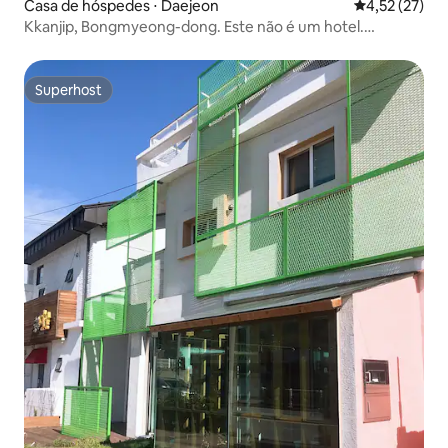
Casa de hóspedes ⋅ Daejeon
4,52 de uma a
4,52 (27)
Kkanjip, Bongmyeong-dong. Este não é um hotel.
Fazemos limpeza e lavagem diariamente para famílias
grandes.
Superhost
Superhost