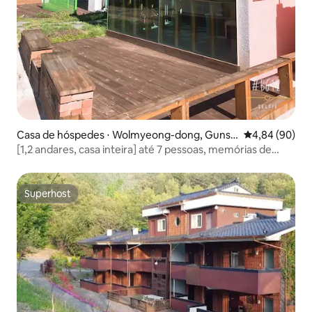
Casa de hóspedes ⋅ Wolmyeong-dong, Gunsa
4,84 de uma av
4,84 (90)
n
[1,2 andares, casa inteira] até 7 pessoas, memórias de
viagens relaxantes, Bukstay
Superhost
Superhost