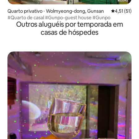
Quarto privativo ⋅ Wolmyeong-dong, Gunsan
4,51 de uma a
4,51 (51)
#Quarto de casal #Gunpo-guest house #Gunpo
Outros aluguéis por temporada em
casas de hóspedes