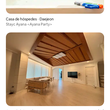
Casa de hóspedes ⋅ Daejeon
Stayc Ayana <Ayana Party>