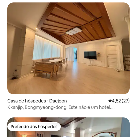
Casa de hóspedes ⋅ Daejeon
4,52 de uma a
4,52 (27)
Kkanjip, Bongmyeong-dong. Este não é um hotel.
Fazemos limpeza e lavagem diariamente para famílias
grandes.
Preferido dos hóspedes
Preferido dos hóspedes