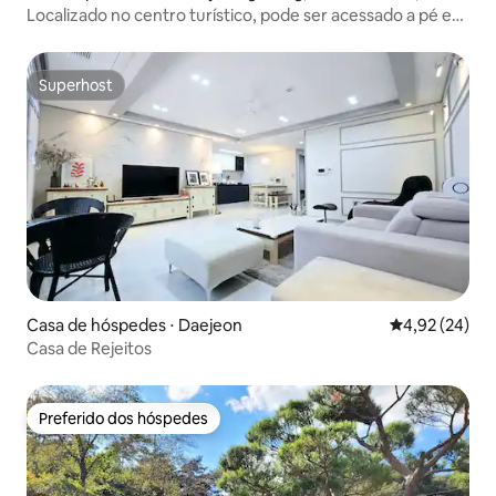
Localizado no centro turístico, pode ser acessado a pé e
possui estacionamento exclusivo para facilitar o uso
Superhost
Superhost
Casa de hóspedes ⋅ Daejeon
4,92 de uma a
4,92 (24)
Casa de Rejeitos
Preferido dos hóspedes
Preferido dos hóspedes