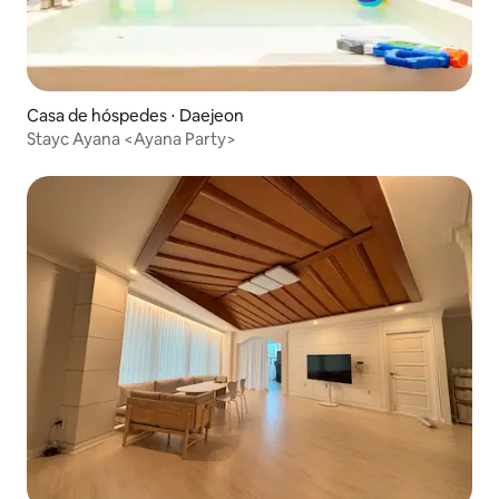
Casa de hóspedes ⋅ Daejeon
Stayc Ayana <Ayana Party>