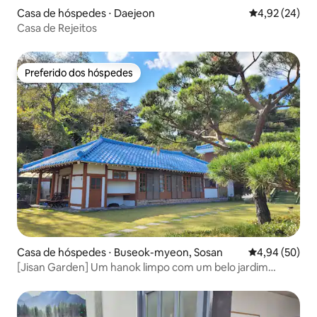
Casa de hóspedes ⋅ Daejeon
4,92 de uma a
4,92 (24)
Casa de Rejeitos
Preferido dos hóspedes
Preferido dos hóspedes
Casa de hóspedes ⋅ Buseok-myeon, Sosan
4,94 de uma a
4,94 (50)
[Jisan Garden] Um hanok limpo com um belo jardim
cercado por campos e montanhas, ideal para umas férias
tranquilas