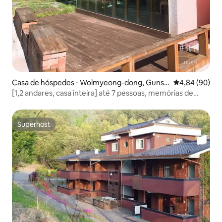
Casa de hóspedes ⋅ Wolmyeong-dong, Gunsa
4,84 de uma av
4,84 (90)
n
[1,2 andares, casa inteira] até 7 pessoas, memórias de
viagens relaxantes, Bukstay
Superhost
Superhost