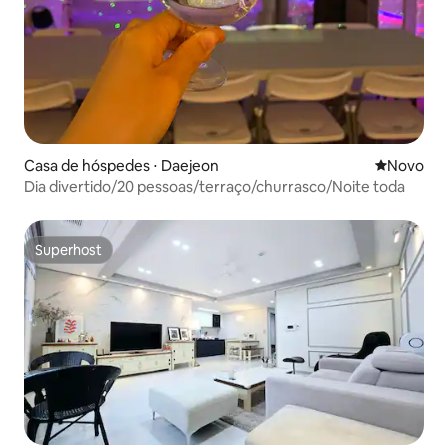
Casa de hóspedes ⋅ Daejeon
Novo lugar
Novo
Dia divertido/20 pessoas/terraço/churrasco/Noite toda
Superhost
Superhost