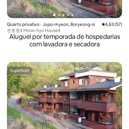
Quarto privativo ⋅ Jupo-myeon, Boryeong-si
4,63 de uma a
4,63 (57)
문효원4 Moon-hyo House4
Aluguel por temporada de hospedarias
com lavadora e secadora
Superhost
Superhost