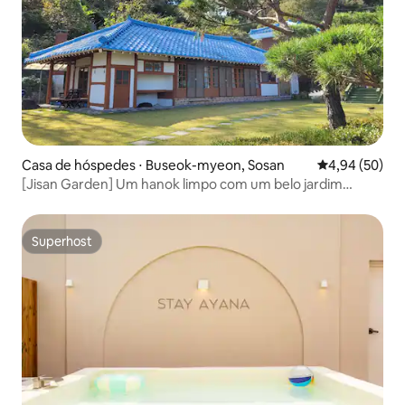
Casa de hóspedes ⋅ Buseok-myeon, Sosan
4,94 de uma a
4,94 (50)
[Jisan Garden] Um hanok limpo com um belo jardim
cercado por campos e montanhas, ideal para umas férias
tranquilas
Superhost
Superhost