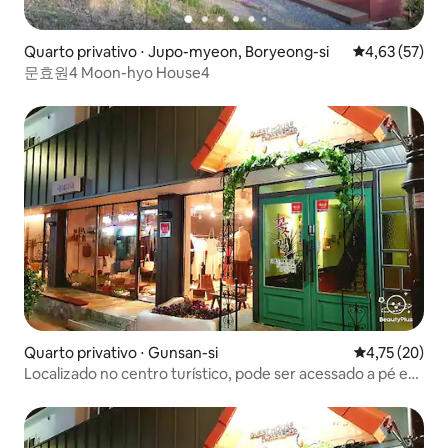
Quarto privativo ⋅ Jupo-myeon, Boryeong-si
4,63 de uma a
4,63 (57)
문효원4 Moon-hyo House4
Quarto privativo ⋅ Gunsan-si
4,75 de uma a
4,75 (20)
Localizado no centro turístico, pode ser acessado a pé e
possui estacionamento exclusivo para facilitar o uso