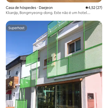
Casa de hóspedes ⋅ Daejeon
4,52 de uma a
4,52 (27)
Kkanjip, Bongmyeong-dong. Este não é um hotel.
Fazemos limpeza e lavagem diariamente para famílias
grandes.
Superhost
Superhost