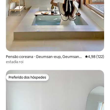
Pensão coreana ⋅ Geumsan-eup, Geumsan-g
4,98 de uma av
4,98 (122)
un
estadia roi
Preferido dos hóspedes
Preferido dos hóspedes