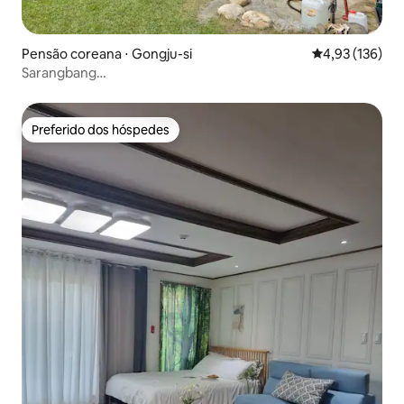
Pensão coreana ⋅ Gongju-si
4,93 de uma av
4,93 (136)
Sarangbang
(#AndanteHouse#JardimdePinheiros#ChonCangs#Relaxam
Preferido dos hóspedes
Preferido dos hóspedes