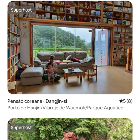
observação do Mujeongihaeng
Superhost
Superhost
Pensão coreana ⋅ Dangjin-si
5 de uma 
5 (8)
Porto de Hanjin/Vilarejo de Waemok/Parque Aquático
Amazon/Lago Sapgyo/Santuário de Sinri/Fazenda
Agroland Taeshin/Livraria de Livros Ilustrados
Superhost
Superhost