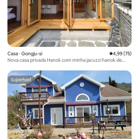
Casa ⋅ Gongju-si
4,99 de uma a
4,99 (75)
Nova casa privada Hanok com minha jacuzzi hanok de
verão
Superhost
Superhost