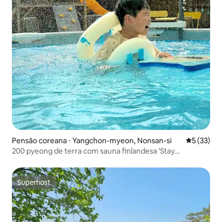
Pensão coreana ⋅ Yangchon-myeon, Nonsan-si
5 de uma a
5 (33)
200 pyeong de terra com sauna finlandesa 'Stay
Yangchon' / Acomodação auto-modelada por um casal na
casa dos 30 anos
Superhost
Superhost