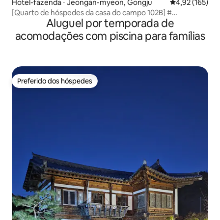
Hotel-fazenda ⋅ Jeongan-myeon, Gongju
4,92 de uma av
4,92 (165)
[Quarto de hóspedes da casa do campo 102B] #
Aluguel por temporada de
Chorocamp # Brincadeira na água # Pesca # Churrasco
acomodações com piscina para famílias
Preferido dos hóspedes
Preferido dos hóspedes