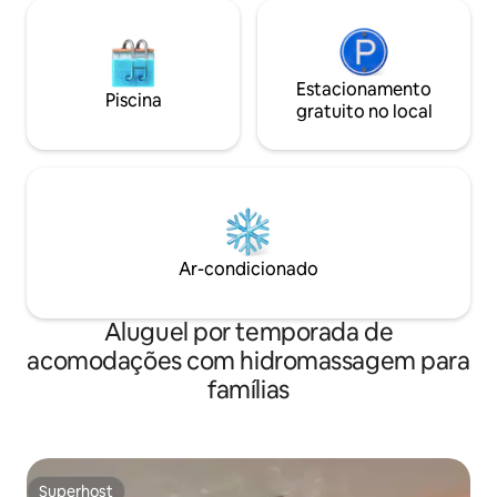
leitura e relaxame
Gyeryong, que fica a 10 minutos a pé. Ele
chão do banheiro
está localizado no final de uma pequena
Quando você sai, 
aldeia onde você pode ver a fazenda. Há
spa quente que vai
um jardim baixo nos fundos, e não há
vida cotidiana. Que tal desfrutar de um
Estacionamento
Piscina
causas de contaminação ao seu redor,
churrasco no deck 
gratuito no local
então as criaturas que são indicadores
Em uma aldeia rural
de conservação ecológica, como vaga-
você pode desfrut
lumes, dinossauros e lagostins, às vezes
pacífica do jardi
são reveladas. Espero que seja um
baixas cordilheira
santuário relaxante por um tempo, com
suavemente.
um corpo e uma mente inspiradores e
exaustos que você não pode sentir em
Ar-condicionado
sua vida diária. - O título da acomodação,
* árvores e pássaros *, foi citado no
conteúdo do epílogo do conto de Lee
Aluguel por temporada de
Cheongjun.
acomodações com hidromassagem para
famílias
Superhost