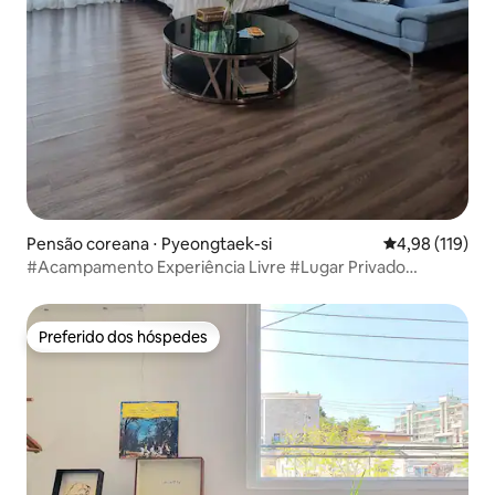
Pensão coreana ⋅ Pyeongtaek-si
4,98 de uma av
4,98 (119)
#Acampamento Experiência Livre #Lugar Privado
#Pyeongtaekho #Soriter #Local de Encontro
Preferido dos hóspedes
Preferido dos hóspedes