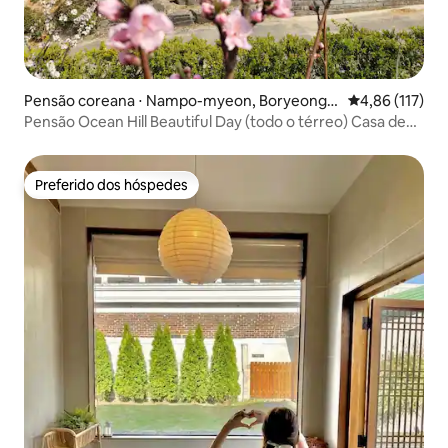
Pensão coreana ⋅ Nampo-myeon, Boryeong-s
4,86 de uma av
4,86 (117)
i
Pensão Ocean Hill Beautiful Day (todo o térreo) Casa de
campo privativa em Boryeong, uma atração turística
Preferido dos hóspedes
Preferido dos hóspedes