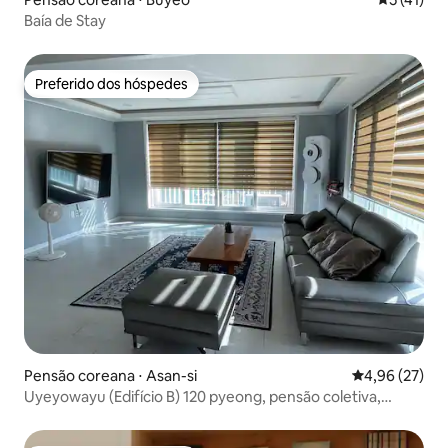
Baía de Stay
Preferido dos hóspedes
Preferido dos hóspedes
Pensão coreana ⋅ Asan-si
4,96 de uma a
4,96 (27)
Uyeyowayu (Edifício B) 120 pyeong, pensão coletiva,
karaokê, boliche, piscina, sauna seca, badminton, cinema