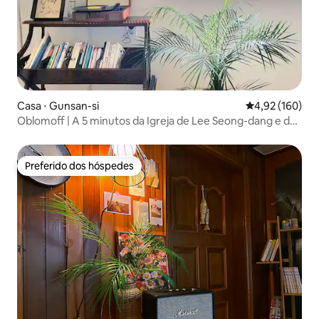
Casa ⋅ Gunsan-si
4,92 de uma av
4,92 (160)
Oblomoff | A 5 minutos da Igreja de Lee Seong-dang e do
Estúdio Fotográfico Chowon, acomodação com jacuzzi ao
ar livre
Preferido dos hóspedes
Preferido dos hóspedes