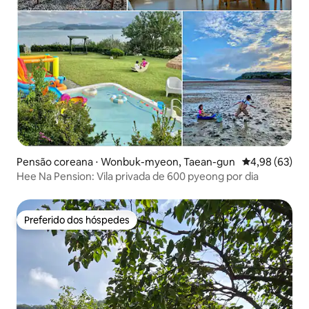
Pensão coreana ⋅ Wonbuk-myeon, Taean-gun
4,98 de uma a
4,98 (63)
Hee Na Pension: Vila privada de 600 pyeong por dia
Preferido dos hóspedes
Preferido dos hóspedes