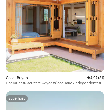
Casa ⋅ Buyeo
4,97 de uma a
4,97 (31)
Haemune#Jacuzzi#Bwiyae#CasaHanokIndependente#Aco
do
Superhost
Superhost