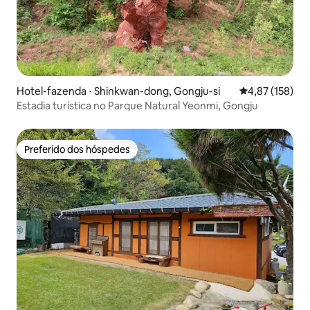
Hotel-fazenda ⋅ Shinkwan-dong, Gongju-si
4,87 de uma av
4,87 (158)
Estadia turística no Parque Natural Yeonmi, Gongju
Preferido dos hóspedes
Preferido dos hóspedes