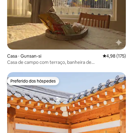
Casa ⋅ Gunsan-si
4,98 de uma av
4,98 (175)
Casa de campo com terraço, banheira de
hidromassagem, vista para as montanhas, para crianças,
casais e famílias (1 minuto da Ihwa Women's University)
Preferido dos hóspedes
Preferido dos hóspedes