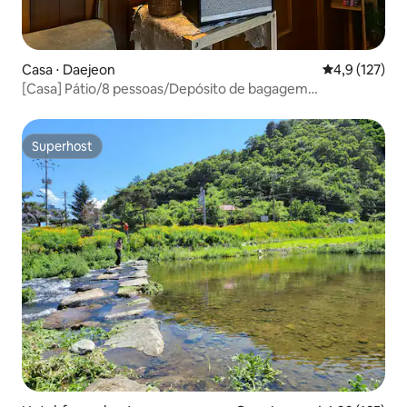
Casa ⋅ Daejeon
4,9 de uma av
4,9 (127)
[Casa] Pátio/8 pessoas/Depósito de bagagem
O/Estacionamento O/Igreja do Sagrado Coração/Campo
de beisebol/Estação de trem de Daejeon/12 minutos a
pé/Churrasco/
Superhost
Superhost