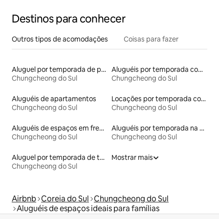
animais # Churrasco # Fogueira
Destinos para conhecer
Outros tipos de acomodações
Coisas para fazer
Aluguel por temporada de pensões coreanas
Aluguéis por temporada com banheira de hidromassagem
Chungcheong do Sul
Chungcheong do Sul
Aluguéis de apartamentos
Locações por temporada com piscina
Chungcheong do Sul
Chungcheong do Sul
Aluguéis de espaços em frente à praia
Aluguéis por temporada na orla
Chungcheong do Sul
Chungcheong do Sul
Aluguel por temporada de tendas
Mostrar mais
Chungcheong do Sul
Airbnb
Coreia do Sul
Chungcheong do Sul
Aluguéis de espaços ideais para famílias