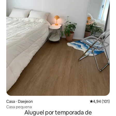
Casa ⋅ Daejeon
4,94 de uma av
4,94 (101)
Casa pequena
Aluguel por temporada de