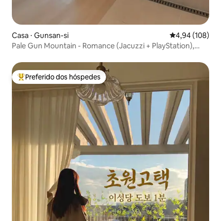
Casa ⋅ Gunsan-si
4,94 de uma av
4,94 (108)
Pale Gun Mountain - Romance (Jacuzzi + PlayStation),
Chowon Photo Studio/Lee Seong-dang - 1 minuto
Preferido dos hóspedes
Entre os melhores preferidos dos hóspedes