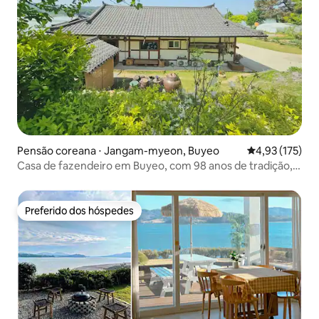
Pensão coreana ⋅ Jangam-myeon, Buyeo
4,93 de uma av
4,93 (175)
Casa de fazendeiro em Buyeo, com 98 anos de tradição,
onde você pode sentir o encanto de um hanok tranquilo
Preferido dos hóspedes
Preferido dos hóspedes