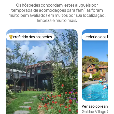
Os hóspedes concordam: estes aluguéis por
temporada de acomodações para famílias foram
muito bem avaliados em muitos por sua localização,
limpeza e muito mais.
Preferido dos hóspedes
Preferido dos hó
Entre os melhores preferidos dos hóspedes
Preferido dos hó
Pensão coreana ⋅
myeon, Cheongw
Galdae Village Stu