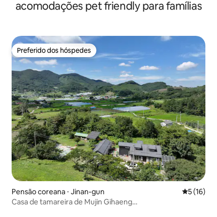
acomodações pet friendly para famílias
Preferido dos hóspedes
Preferido dos hóspedes
Pensão coreana ⋅ Jinan-gun
5 de uma a
5 (16)
Casa de tamareira de Mujin Gihaeng
Geumnamjeongmyeok e a vila frente Deck de