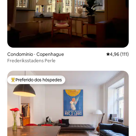
Condomínio ⋅ Copenhague
4,96 de uma av
4,96 (111)
Frederiksstadens Perle
Preferido dos hóspedes
Entre os melhores preferidos dos hóspedes