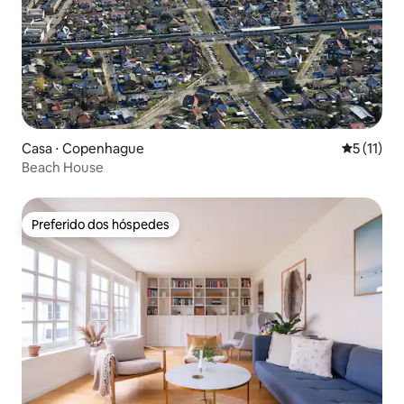
Casa ⋅ Copenhague
5 de uma a
5 (11)
Beach House
Preferido dos hóspedes
Preferido dos hóspedes