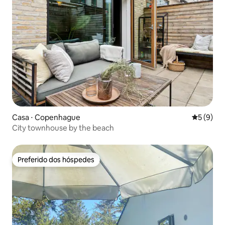
Casa ⋅ Copenhague
5 de uma 
5 (9)
City townhouse by the beach
Preferido dos hóspedes
Preferido dos hóspedes