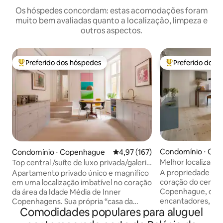
Os hóspedes concordam: estas acomodações foram
muito bem avaliadas quanto a localização, limpeza e
outros aspectos.
Preferido dos hóspedes
Preferido dos 
Entre os melhores preferidos dos hóspedes
Entre os melhore
Condomínio ⋅ Co
Condomínio ⋅ Copenhague
4,97 de uma avaliação média de 
4,97 (167)
Melhor localizaçã
Top central /suíte de luxo privada/galeria
banheiros de CPH
de arte
A propriedade está
Apartamento privado único e magnífico
coração do centro 
em uma localização imbatível no coração
Copenhague, cerc
da área da Idade Média de Inner
encantadores, caf
Copenhagens. Sua própria “casa da
Comodidades populares para aluguel
lojas únicas. Ao vi
cidade” com uma entrada privativa de
belo Rosenborg Ca
uma rua lateral tranquila. Um luxo de alta