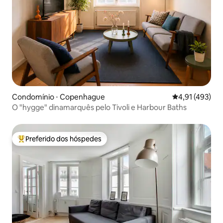
Condomínio ⋅ Copenhague
4,91 de uma av
4,91 (493)
O "hygge" dinamarquês pelo Tivoli e Harbour Baths
Preferido dos hóspedes
Entre os melhores preferidos dos hóspedes