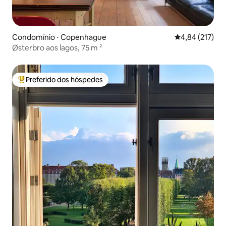
Condomínio ⋅ Copenhague
4,84 de uma av
4,84 (217)
Østerbro aos lagos, 75 m ²
Preferido dos hóspedes
Entre os melhores preferidos dos hóspedes