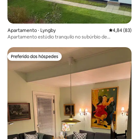
Apartamento ⋅ Lyngby
4,84 de uma a
4,84 (83)
Apartamento estúdio tranquilo no subúrbio de
Copenhague
Preferido dos hóspedes
Preferido dos hóspedes