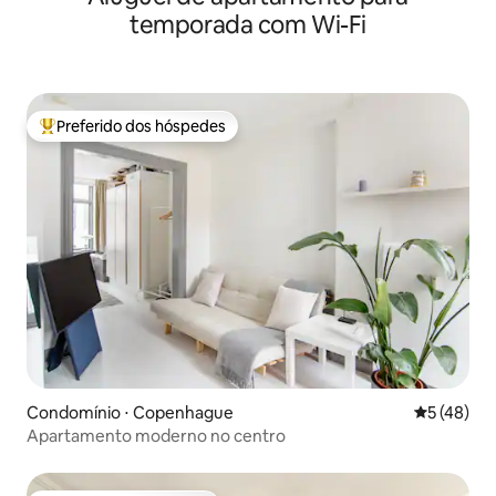
temporada com Wi-Fi
Preferido dos hóspedes
Entre os melhores preferidos dos hóspedes
Condomínio ⋅ Copenhague
5 de uma a
5 (48)
Apartamento moderno no centro