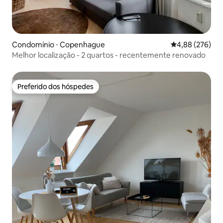
Condomínio ⋅ Copenhague
4,88 de uma ava
4,88 (276)
Melhor localização - 2 quartos - recentemente renovado
Preferido dos hóspedes
Preferido dos hóspedes