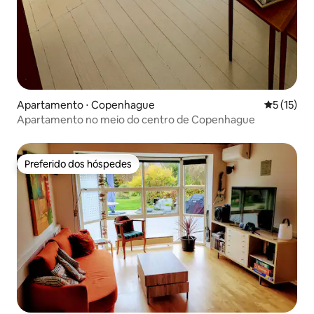
Apartamento ⋅ Copenhague
5 de uma a
5 (15)
Apartamento no meio do centro de Copenhague
Preferido dos hóspedes
Preferido dos hóspedes