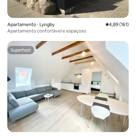
Apartamento ⋅ Lyngby
4,89 de uma av
4,89 (161)
Apartamento confortável e espaçoso
Superhost
Superhost