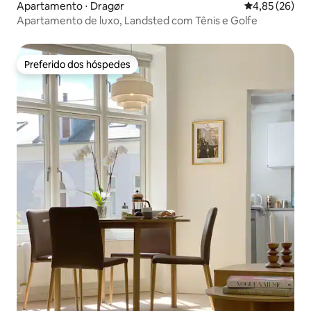
Apartamento ⋅ Dragør
4,85 de uma a
4,85 (26)
Apartamento de luxo, Landsted com Tênis e Golfe
Preferido dos hóspedes
Preferido dos hóspedes