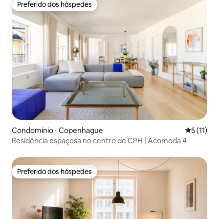
Preferido dos hóspedes
Preferido dos hóspedes
Condomínio ⋅ Copenhague
5 de uma a
5 (11)
Residência espaçosa no centro de CPH | Acomoda 4
Preferido dos hóspedes
Preferido dos hóspedes