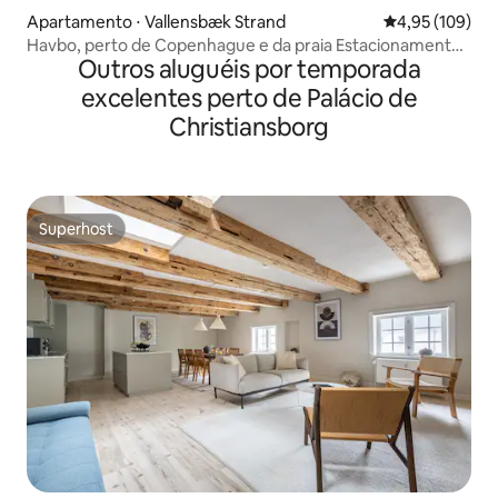
Apartamento ⋅ Vallensbæk Strand
4,95 de uma av
4,95 (109)
Havbo, perto de Copenhague e da praia Estacionamento
Outros aluguéis por temporada
gratuito
excelentes perto de Palácio de
Christiansborg
Superhost
Superhost