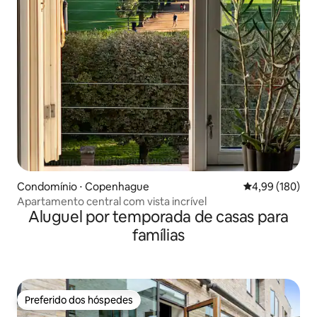
Condomínio ⋅ Copenhague
4,99 de uma av
4,99 (180)
Apartamento central com vista incrível
Aluguel por temporada de casas para
famílias
Preferido dos hóspedes
Preferido dos hóspedes