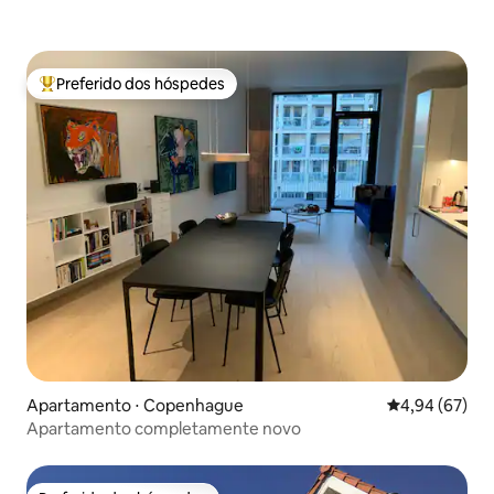
Preferido dos hóspedes
Entre os melhores preferidos dos hóspedes
Apartamento ⋅ Copenhague
4,94 de uma a
4,94 (67)
Apartamento completamente novo