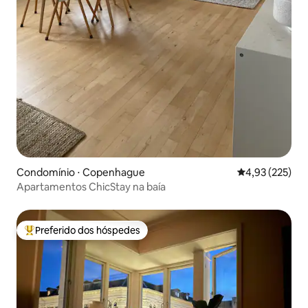
Condomínio ⋅ Copenhague
4,93 de uma av
4,93 (225)
Apartamentos ChicStay na baía
Preferido dos hóspedes
Entre os melhores preferidos dos hóspedes