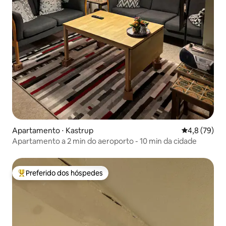
Apartamento ⋅ Kastrup
4,8 de uma a
4,8 (79)
Apartamento a 2 min do aeroporto - 10 min da cidade
Preferido dos hóspedes
Entre os melhores preferidos dos hóspedes