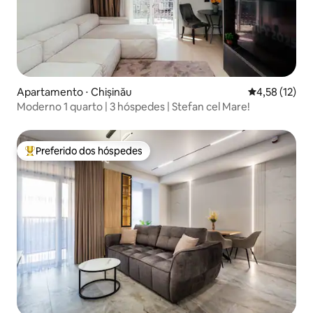
Apartamento ⋅ Chișinău
4,58 de uma a
4,58 (12)
Moderno 1 quarto | 3 hóspedes | Stefan cel Mare!
Preferido dos hóspedes
Entre os melhores preferidos dos hóspedes