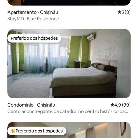
Apartamento ⋅ Chișinău
5 de uma 
5 (8)
StayMD- Blue Residence
Preferido dos hóspedes
Preferido dos hóspedes
Condomínio ⋅ Chișinău
4,9 de uma a
4,9 (99)
Canto aconchegante da catedral no centro histórico da
cidade
Preferido dos hóspedes
Entre os melhores preferidos dos hóspedes