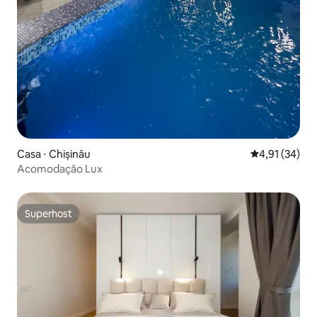
Casa ⋅ Chișinău
4,91 de uma a
4,91 (34)
Acomodação Lux
Superhost
Superhost