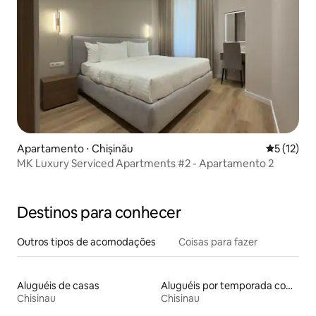
Apartamento ⋅ Chișinău
5 de uma a
5 (12)
MK Luxury Serviced Apartments #2 - Apartamento 2
Destinos para conhecer
Outros tipos de acomodações
Coisas para fazer
Aluguéis de casas
Aluguéis por temporada com sauna
Chisinau
Chisinau