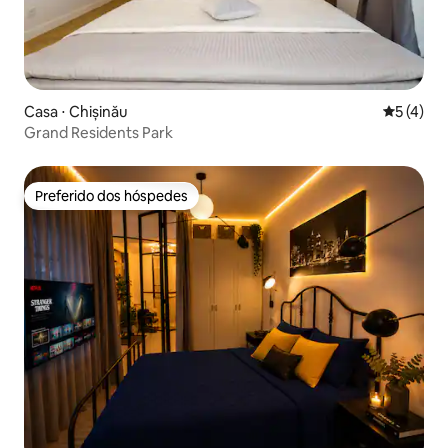
Casa ⋅ Chișinău
5 de uma 
5 (4)
Grand Residents Park
Preferido dos hóspedes
Preferido dos hóspedes