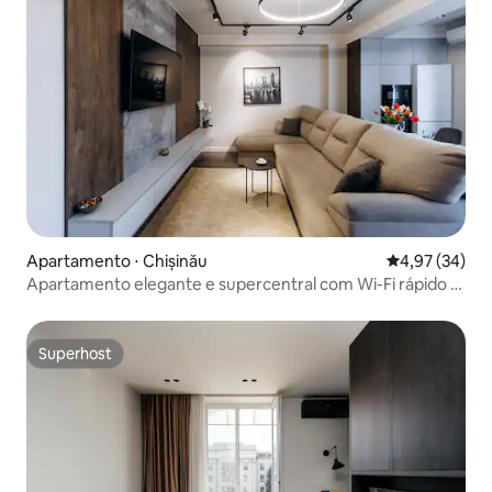
Apartamento ⋅ Chișinău
4,97 de uma a
4,97 (34)
Apartamento elegante e supercentral com Wi-Fi rápido e
ar-condicionado
Superhost
Superhost