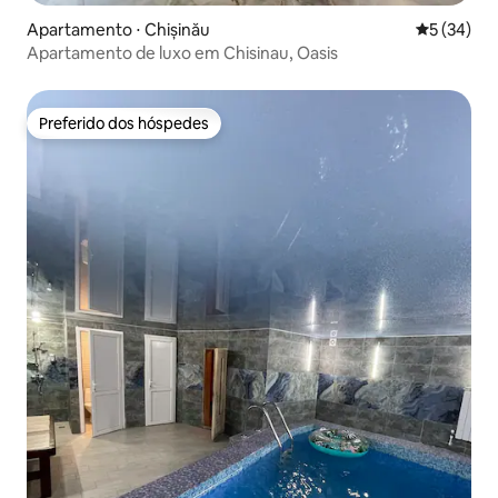
Apartamento ⋅ Chișinău
5 de uma a
5 (34)
Apartamento de luxo em Chisinau, Oasis
Preferido dos hóspedes
Preferido dos hóspedes