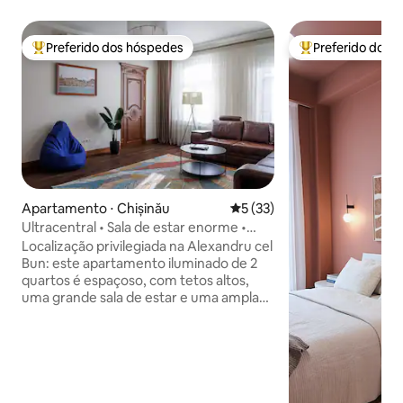
Preferido dos hóspedes
Preferido dos 
Entre os melhores preferidos dos hóspedes
Entre os melhore
Apartamento ⋅ Chișinău
5 de uma avaliação média de
5 (33)
Ultracentral • Sala de estar enorme •
Varanda • 107 m²
Localização privilegiada na Alexandru cel
Bun: este apartamento iluminado de 2
quartos é espaçoso, com tetos altos,
uma grande sala de estar e uma ampla
varanda com vista para o cruzamento da
Alexandru cel Bun com a Puskin. Durma
em camas king e queen, duas pessoas
também podem dormir no sofá-cama,
cozinhe em uma cozinha completa com
máquina de café em grão e fique