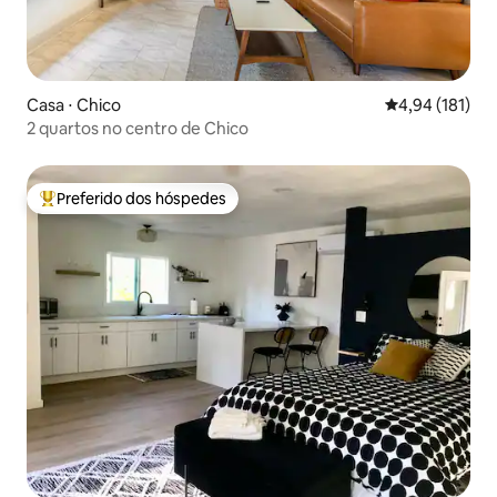
Casa ⋅ Chico
4,94 de uma av
4,94 (181)
2 quartos no centro de Chico
Preferido dos hóspedes
Entre os melhores preferidos dos hóspedes