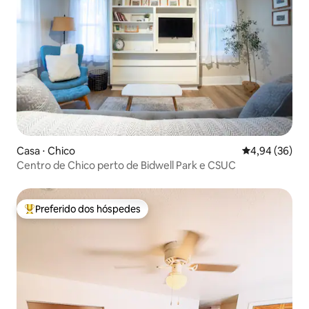
Casa ⋅ Chico
4,94 de uma a
4,94 (36)
Centro de Chico perto de Bidwell Park e CSUC
Preferido dos hóspedes
Entre os melhores preferidos dos hóspedes