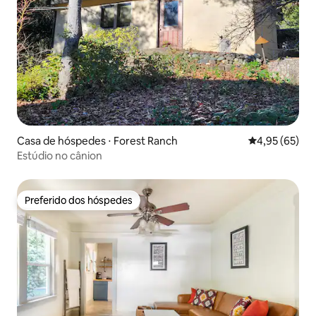
Casa de hóspedes ⋅ Forest Ranch
4,95 de uma a
4,95 (65)
Estúdio no cânion
Preferido dos hóspedes
Preferido dos hóspedes