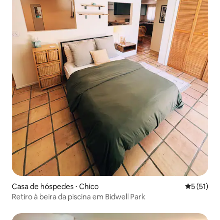
Casa de hóspedes ⋅ Chico
5 de uma a
5 (51)
Retiro à beira da piscina em Bidwell Park