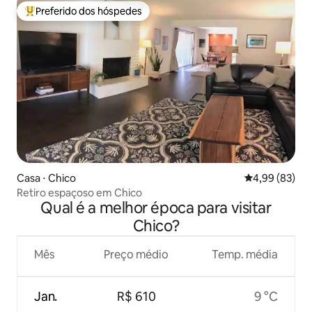
Preferido dos hóspedes
Entre os melhores preferidos dos hóspedes
Casa ⋅ Chico
4,99 de uma a
4,99 (83)
Retiro espaçoso em Chico
Qual é a melhor época para visitar
Chico?
Mês
Preço médio
Temp. média
Jan.
R$ 610
9 °C