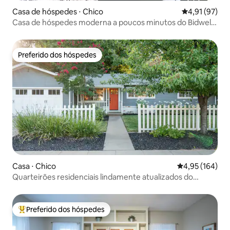
Casa de hóspedes ⋅ Chico
4,91 de uma a
4,91 (97)
Casa de hóspedes moderna a poucos minutos do Bidwell
Park.
Preferido dos hóspedes
Preferido dos hóspedes
Casa ⋅ Chico
4,95 de uma av
4,95 (164)
Quarteirões residenciais lindamente atualizados do
centro da cidade
Preferido dos hóspedes
Entre os melhores preferidos dos hóspedes