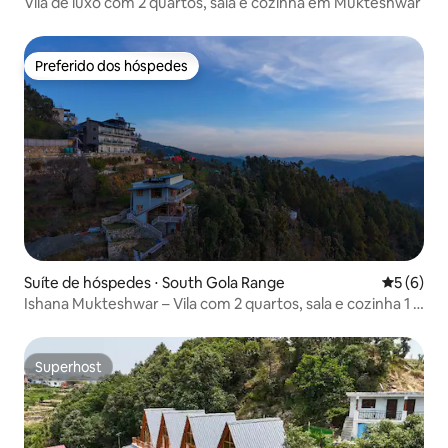
Vila de luxo com 2 quartos, sala e cozinha em Mukteshwar
Preferido dos hóspedes
Preferido dos hóspedes
Suíte de hóspedes ⋅ South Gola Range
5 de uma 
5 (6)
Ishana Mukteshwar – Vila com 2 quartos, sala e cozinha 1 |
Vista para o Himalaia
Superhost
Superhost