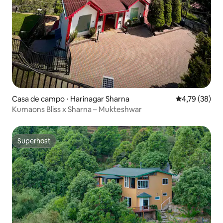
Casa de campo ⋅ Harinagar Sharna
4,79 de uma a
4,79 (38)
Kumaons Bliss x Sharna – Mukteshwar
Superhost
Superhost