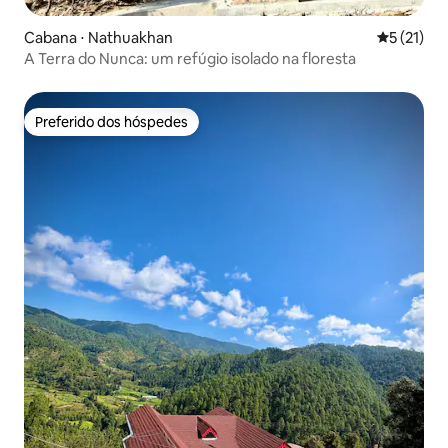
Cabana ⋅ Nathuakhan
5 de uma a
5 (21)
A Terra do Nunca: um refúgio isolado na floresta
Preferido dos hóspedes
Preferido dos hóspedes