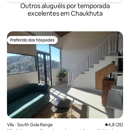
Outros aluguéis por temporada
excelentes em Chaukhuta
Preferido dos hóspedes
Preferido dos hóspedes
Vila ⋅ South Gola Range
4,8 de uma a
4,8 (25)