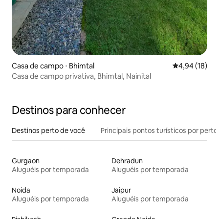
Casa de campo ⋅ Bhimtal
4,94 de uma a
4,94 (18)
Casa de campo privativa, Bhimtal, Nainital
Destinos para conhecer
Destinos perto de você
Principais pontos turísticos por perto
Gurgaon
Dehradun
Aluguéis por temporada
Aluguéis por temporada
Noida
Jaipur
Aluguéis por temporada
Aluguéis por temporada