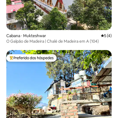
Cabana ⋅ Mukteshwar
5 de uma 
5 (4)
O Galpão de Madeira | Chalé de Madeira em A (104)
Preferido dos hóspedes
Entre os melhores preferidos dos hóspedes