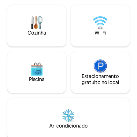
dos bukharis, cozinhe na cozinha
montanha, quartos
totalmente equipada, observe as
de madeira, uma á
estrelas. Estamos isolados, e você vai
e uma cozinha tot
experimentar a natureza selvagem. A 10
Tranquilo, mas per
minutos a pé da estrada ou a 3 minutos
Mukteshwar, templ
de caminhada, você precisa ser
Cozinha
Wi-Fi
caminhadas na nat
levemente aventureiro e em forma para
famílias, casais, g
chegar aqui. As lojas ficam a 2 minutos
lentos.
de carro ou a 15 minutos a pé.
Estacionamento
Piscina
gratuito no local
Ar-condicionado