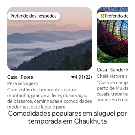
Preferido dos hóspedes
Preferido dos 
Preferido dos hóspedes
Entre os melhore
Casa ⋅ Sunder Kha
Chalé Nature’s H
Casa ⋅ Peora
4,91 de uma avaliação média de
4,91 (22)
“Casa de campo tr
Pera selvagem
perto de Mukteshw
Com vistas deslumbrantes para a
casais, trabalho 
montanha, grande ar livre, observação
amantes da nature
de pássaros, caminhadas e comodidades
acessível por carr
modernas, este lugar é para
estacionamento pa
Comodidades populares em aluguel por
tranquilidade e lentidão. Você deve
Localizado a apen
caminhar 10 minutos para chegar aqui.
temporada em Chaukhuta
mercado local par
Há uma subida de volta. Leia perto de
e itens essenciais
grandes janelas, aconchegue-se perto
arredores de flores