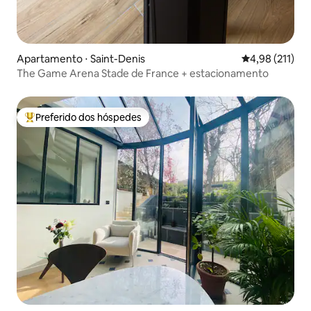
Apartamento ⋅ Saint-Denis
4,98 de uma av
4,98 (211)
The Game Arena Stade de France + estacionamento
Preferido dos hóspedes
Entre os melhores preferidos dos hóspedes