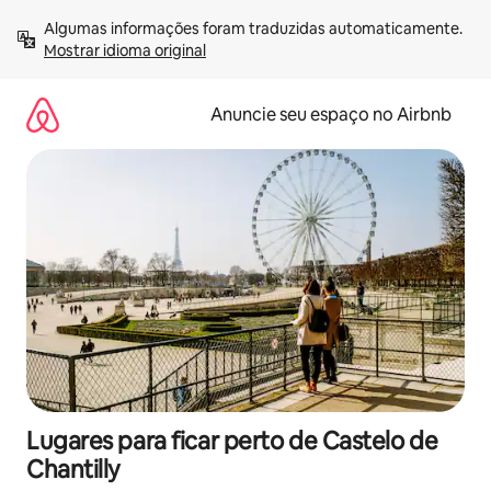
Pular
Algumas informações foram traduzidas automaticamente. 
para
Mostrar idioma original
o
conteúdo
Anuncie seu espaço no Airbnb
Lugares para ficar perto de Castelo de
Chantilly