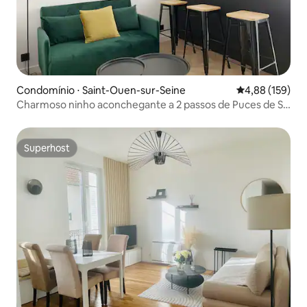
Condomínio ⋅ Saint-Ouen-sur-Seine
4,88 de uma av
4,88 (159)
Charmoso ninho aconchegante a 2 passos de Puces de St
Ouen
Superhost
Superhost