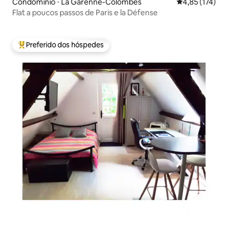
Condomínio ⋅ La Garenne-Colombes
4,85 de uma av
4,85 (174)
Flat a poucos passos de Paris e la Défense
Preferido dos hóspedes
Entre os melhores preferidos dos hóspedes