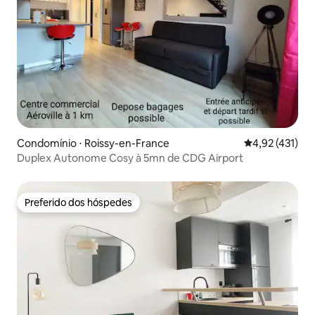
Condomínio ⋅ Roissy-en-France
4,92 de uma av
4,92 (431)
Duplex Autonome Cosy à 5mn de CDG Airport
Preferido dos hóspedes
Preferido dos hóspedes