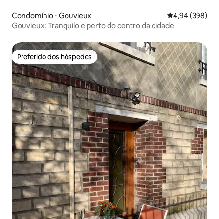
Condomínio ⋅ Gouvieux
4,94 de uma ava
4,94 (398)
Gouvieux: Tranquilo e perto do centro da cidade
Preferido dos hóspedes
Preferido dos hóspedes