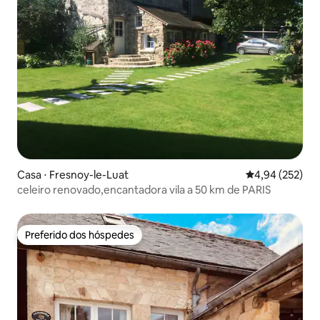
Casa ⋅ Fresnoy-le-Luat
4,94 de uma av
4,94 (252)
celeiro renovado,encantadora vila a 50 km de PARIS
Preferido dos hóspedes
Preferido dos hóspedes