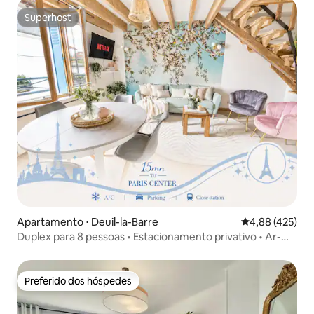
Superhost
Superhost
Apartamento ⋅ Deuil-la-Barre
4,88 de uma av
4,88 (425)
Duplex para 8 pessoas • Estacionamento privativo • Ar-
condicionado • Estação de trem a 5 min
Preferido dos hóspedes
Preferido dos hóspedes