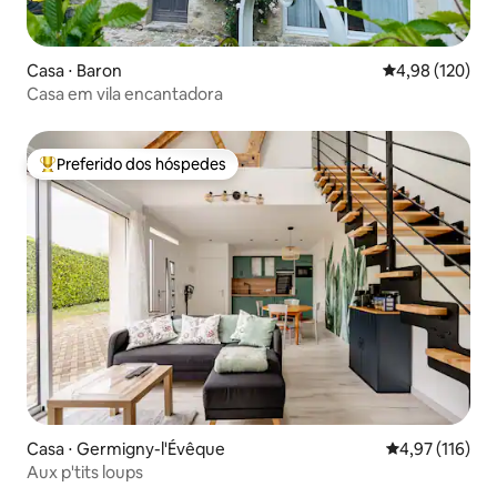
Casa ⋅ Baron
4,98 de uma av
4,98 (120)
Casa em vila encantadora
Preferido dos hóspedes
Entre os melhores preferidos dos hóspedes
Casa ⋅ Germigny-l'Évêque
4,97 de uma av
4,97 (116)
Aux p'tits loups