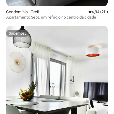
Condomínio ⋅ Creil
4,94 de uma av
4,94 (211)
Apartamento Sept, um refúgio no centro da cidade
Superhost
Superhost