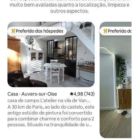
muito bem avaliadas quanto a localização, limpeza e
outros aspectos.
Preferido dos hóspedes
Preferido dos 
Entre os melhores preferidos dos hóspedes
Entre os melhore
Casa ⋅ Auvers-sur-Oise
4,98 de uma avaliação média de 
4,98 (743)
casa de campo L'atelier na vila de Van
Gogh
A 30 km de Paris, ao lado do castelo, este
antigo estúdio de pintura foi convertido
para combinar charme e conforto para 2
pessoas. Situado na tranquilidade de um
beco sem saída, mas a 10 minutos a pé
do centro da cidade. Casa de campo