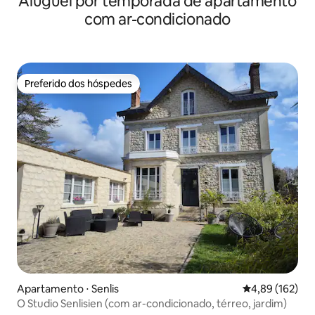
Aluguel por temporada de apartamento
com ar-condicionado
Preferido dos hóspedes
Preferido dos hóspedes
Apartamento ⋅ Senlis
4,89 de uma av
4,89 (162)
O Studio Senlisien (com ar-condicionado, térreo, jardim)