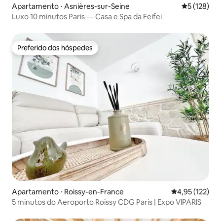
Apartamento ⋅ Asnières-sur-Seine
5 de uma av
5 (128)
Luxo 10 minutos Paris — Casa e Spa da Feifei
Preferido dos hóspedes
Preferido dos hóspedes
Apartamento ⋅ Roissy-en-France
4,95 de uma av
4,95 (122)
5 minutos do Aeroporto Roissy CDG Paris | Expo VlPARlS