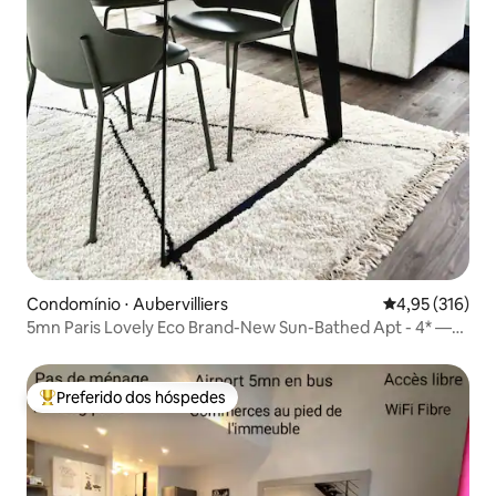
Condomínio ⋅ Aubervilliers
4,95 de uma av
4,95 (316)
5mn Paris Lovely Eco Brand-New Sun-Bathed Apt - 4* —
Apartamento novo e encantador com luz natural
Preferido dos hóspedes
Entre os melhores preferidos dos hóspedes