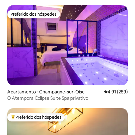
Preferido dos hóspedes
Preferido dos hóspedes
Apartamento ⋅ Champagne-sur-Oise
4,91 de uma av
4,91 (289)
O Atemporal Éclipse Suite Spa privativo
Preferido dos hóspedes
Entre os melhores preferidos dos hóspedes