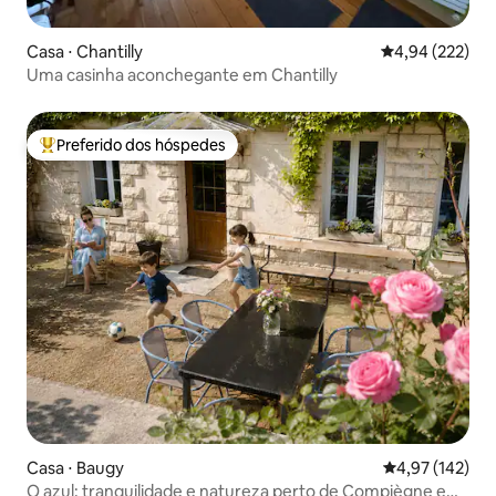
Casa ⋅ Chantilly
4,94 de uma av
4,94 (222)
Uma casinha aconchegante em Chantilly
Preferido dos hóspedes
Entre os melhores preferidos dos hóspedes
Casa ⋅ Baugy
4,97 de uma av
4,97 (142)
O azul: tranquilidade e natureza perto de Compiègne e