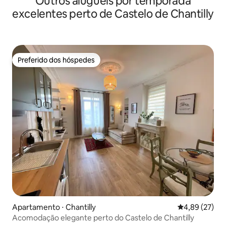
Outros aluguéis por temporada
excelentes perto de Castelo de Chantilly
Preferido dos hóspedes
Preferido dos hóspedes
Apartamento ⋅ Chantilly
4,89 de uma a
4,89 (27)
Acomodação elegante perto do Castelo de Chantilly