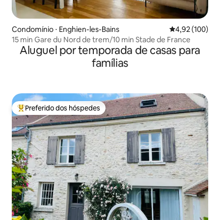
Condomínio ⋅ Enghien-les-Bains
4,92 de uma av
4,92 (100)
15 min Gare du Nord de trem/10 min Stade de France
Aluguel por temporada de casas para
famílias
Preferido dos hóspedes
Entre os melhores preferidos dos hóspedes