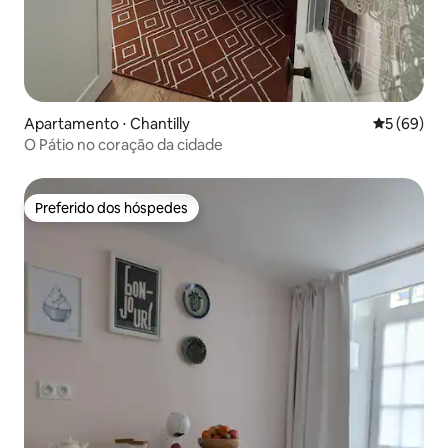
Apartamento ⋅ Chantilly
5 de uma a
5 (69)
O Pátio no coração da cidade
Preferido dos hóspedes
Preferido dos hóspedes