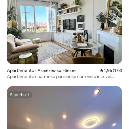
Apartamento ⋅ Asnières-sur-Seine
4,95 de uma av
4,95 (173)
Apartamento charmoso parisiense com vista incrível
perto do metrô
Superhost
Superhost