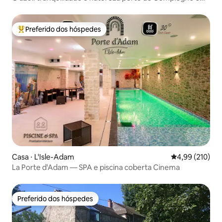
Paris
Preferido dos hóspedes
Entre os melhores preferidos dos hóspedes
Casa ⋅ L'Isle-Adam
4,99 de uma av
4,99 (210)
La Porte d'Adam — SPA e piscina coberta Cinema
Preferido dos hóspedes
Preferido dos hóspedes