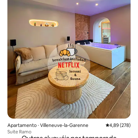
Apartamento ⋅ Villeneuve-la-Garenne
4,89 de uma ava
4,89 (278)
Suite Ramo