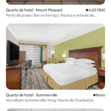
Quarto de hotel ⋅ Mount Pleasant
4,63 de uma av
4,63 (164)
Perto de praias | Bar no terraço. Piscina e animais de
estimação permitidos
Quarto de hotel ⋅ Summerville
Novo lugar
Novo
Wyndham Summerville | King | Norte de Charleston