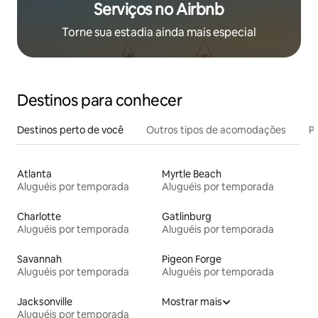
Serviços no Airbnb
Torne sua estadia ainda mais especial
Destinos para conhecer
Destinos perto de você
Outros tipos de acomodações
Pr
Atlanta
Myrtle Beach
Aluguéis por temporada
Aluguéis por temporada
Charlotte
Gatlinburg
Aluguéis por temporada
Aluguéis por temporada
Savannah
Pigeon Forge
Aluguéis por temporada
Aluguéis por temporada
Jacksonville
Mostrar mais
Aluguéis por temporada