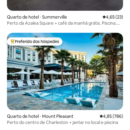
Quarto de hotel ⋅ Summerville
4,65 de uma a
4,65 (23)
Perto da Azalea Square + café da manhã grátis. Piscina.
Academia.
Preferido dos hóspedes
Entre os melhores preferidos dos hóspedes
Quarto de hotel ⋅ Mount Pleasant
4,85 de uma ava
4,85 (786)
Perto do centro de Charleston + jantar no local e piscina