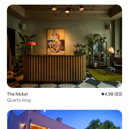
The Nickel
4,98 de uma a
4,98 (83)
Quarto king