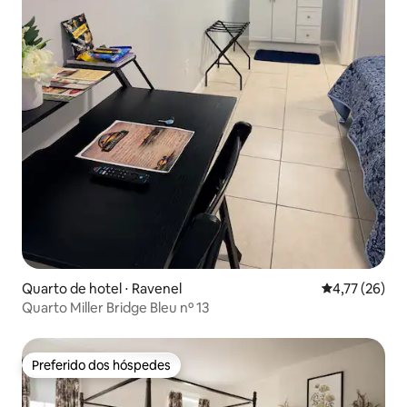
Quarto de hotel ⋅ Ravenel
4,77 de uma a
4,77 (26)
Quarto Miller Bridge Bleu nº 13
Preferido dos hóspedes
Preferido dos hóspedes