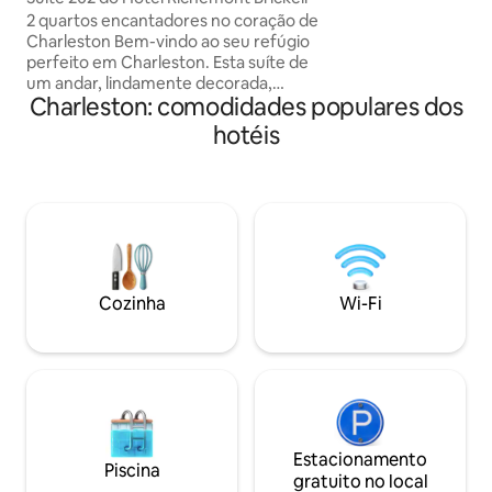
de trabalho, você 
2 quartos encantadores no coração de
quartos limpos e 
Charleston Bem-vindo ao seu refúgio
localização conve
perfeito em Charleston. Esta suíte de
um andar, lindamente decorada,
Charleston: comodidades populares dos
combina conforto, estilo e charme do sul
em uma localização privilegiada no
hotéis
centro da cidade, perto dos melhores
restaurantes, lojas e atrações históricas
de Charleston. A suíte dispõe de dois
quartos, 2 banheiros e um lavabo,
incluindo uma banheira de imersão, uma
cozinha totalmente equipada, área de
jantar e uma confortável sala de estar.
Desfrute de uma cama king no quarto
Cozinha
Wi-Fi
principal e uma cama queen no segundo
quarto.
Estacionamento
Piscina
gratuito no local