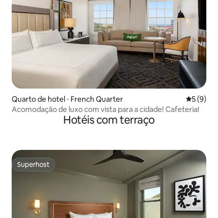
Quarto de hotel ⋅ French Quarter
5 de uma 
5 (9)
Acomodação de luxo com vista para a cidade! Cafeteria!
Hotéis com terraço
Superhost
Superhost