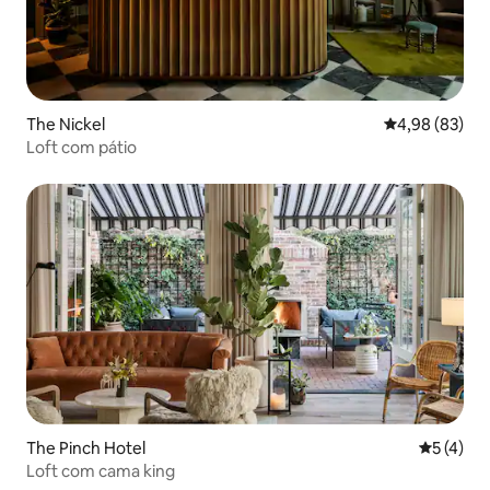
The Nickel
4,98 de uma a
4,98 (83)
Loft com pátio
The Pinch Hotel
5 de uma 
5 (4)
Loft com cama king