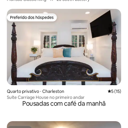
Preferido dos hóspedes
Preferido dos hóspedes
Quarto privativo ⋅ Charleston
5 de uma a
5 (15)
Suíte Carriage House no primeiro andar
Pousadas com café da manhã