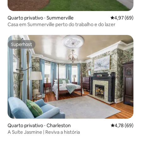
Quarto privativo ⋅ Summerville
4,97 de uma a
4,97 (69)
Casa em Summerville perto do trabalho e do lazer
Superhost
Superhost
Quarto privativo ⋅ Charleston
4,78 de uma a
4,78 (69)
A Suíte Jasmine | Reviva a história