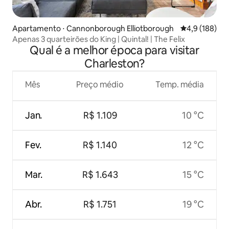
Apartamento ⋅ Cannonborough Elliotborough
4,9 de uma av
4,9 (188)
Apenas 3 quarteirões do King | Quintal! | The Felix
Qual é a melhor época para visitar
Charleston?
Mês
Preço médio
Temp. média
Jan.
R$ 1.109
10 °C
Fev.
R$ 1.140
12 °C
Mar.
R$ 1.643
15 °C
Abr.
R$ 1.751
19 °C