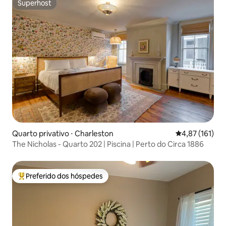
Superhost
Superhost
Quarto privativo ⋅ Charleston
4,87 de uma av
4,87 (161)
The Nicholas - Quarto 202 | Piscina | Perto do Circa 1886
Preferido dos hóspedes
Entre os melhores preferidos dos hóspedes