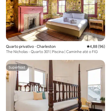
Quarto privativo ⋅ Charleston
4,88 de uma av
4,88 (96)
The Nicholas - Quarto 301 | Piscina | Caminhe até o FIG
Superhost
Superhost