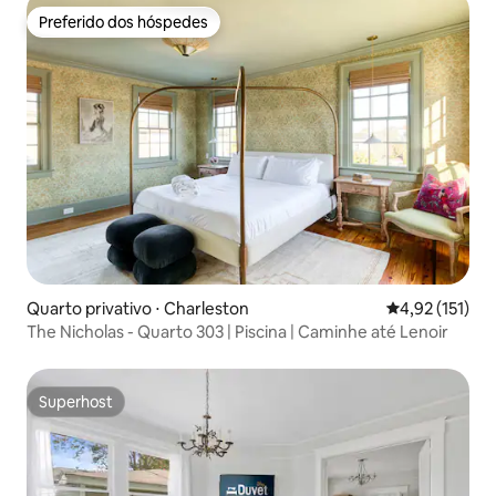
Preferido dos hóspedes
Preferido dos hóspedes
Quarto privativo ⋅ Charleston
4,92 de uma av
4,92 (151)
The Nicholas - Quarto 303 | Piscina | Caminhe até Lenoir
Superhost
Superhost