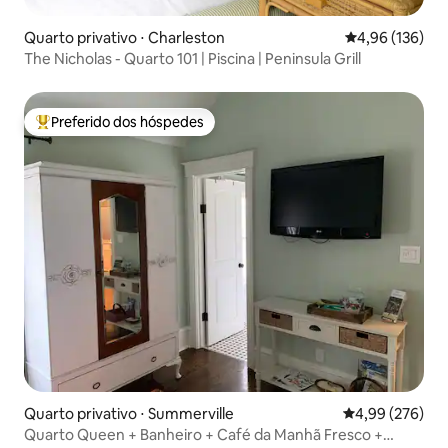
Quarto privativo ⋅ Charleston
4,96 de uma av
4,96 (136)
The Nicholas - Quarto 101 | Piscina | Peninsula Grill
Preferido dos hóspedes
Entre os melhores preferidos dos hóspedes
Quarto privativo ⋅ Summerville
4,99 de uma ava
4,99 (276)
Quarto Queen + Banheiro + Café da Manhã Fresco +