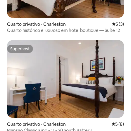
Quarto privativo ⋅ Charleston
5 de uma 
5 (3)
Quarto histórico e luxuoso em hotel boutique — Suíte 12
Superhost
Superhost
Quarto privativo ⋅ Charleston
5 de uma 
5 (8)
Mansão Classic King - 11 - 20 South Battery