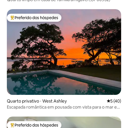
Preferido dos hóspedes
Entre os melhores preferidos dos hóspedes
Quarto privativo ⋅ West Ashley
5 de uma a
5 (40)
Escapada romântica em pousada com vista para o mar em
Waterway
Preferido dos hóspedes
Entre os melhores preferidos dos hóspedes