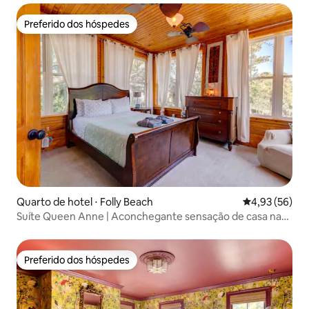
Preferido dos hóspedes
Preferido dos hóspedes
Quarto de hotel ⋅ Folly Beach
4,93 de uma a
4,93 (56)
Suíte Queen Anne | Aconchegante sensação de casa na
árvore em Folly Beach
Preferido dos hóspedes
Preferido dos hóspedes