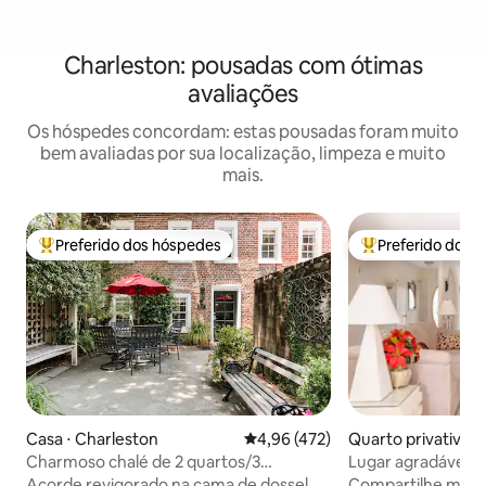
Charleston: pousadas com ótimas
avaliações
Os hóspedes concordam: estas pousadas foram muito
bem avaliadas por sua localização, limpeza e muito
mais.
Preferido dos hóspedes
Preferido dos 
Entre os melhores preferidos dos hóspedes
Entre os melhore
Quarto privativo ⋅
Casa ⋅ Charleston
4,96 de uma avaliação média de 
4,96 (472)
asant
Lugar agradável 
Charmoso chalé de 2 quartos/3
banheiros perto da Marion Square
Compartilhe meu e
Acorde revigorado na cama de dossel