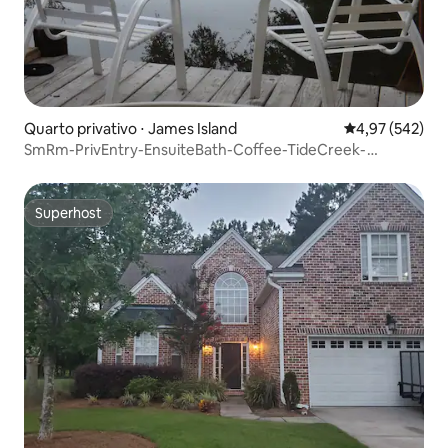
Quarto privativo ⋅ James Island
4,97 de uma av
4,97 (542)
SmRm-PrivEntry-EnsuiteBath-Coffee-TideCreek-
Caiaques
Superhost
Superhost