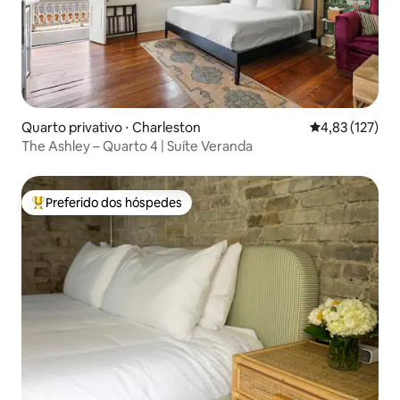
Quarto privativo ⋅ Charleston
4,83 de uma av
4,83 (127)
The Ashley – Quarto 4 | Suíte Veranda
Preferido dos hóspedes
Entre os melhores preferidos dos hóspedes