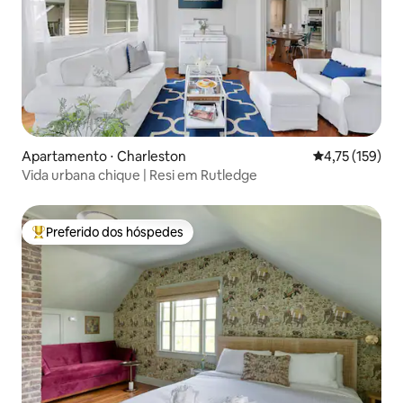
Apartamento ⋅ Charleston
4,75 de uma av
4,75 (159)
Vida urbana chique | Resi em Rutledge
Preferido dos hóspedes
Entre os melhores preferidos dos hóspedes