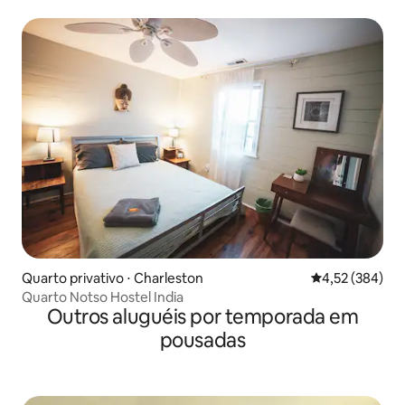
Caminhada até a Cidade
Quarto privativo ⋅ Charleston
4,52 de uma av
4,52 (384)
Quarto Notso Hostel India
Outros aluguéis por temporada em
pousadas