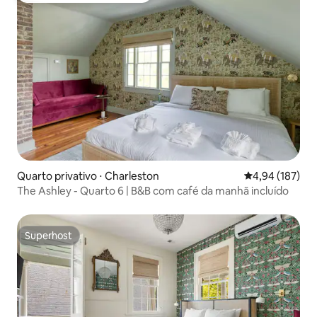
Quarto privativo ⋅ Charleston
4,94 de uma av
4,94 (187)
The Ashley - Quarto 6 | B&B com café da manhã incluído
Superhost
Superhost