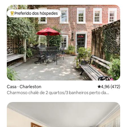
Preferido dos hóspedes
Entre os melhores preferidos dos hóspedes
Casa ⋅ Charleston
4,96 de uma av
4,96 (472)
Charmoso chalé de 2 quartos/3 banheiros perto da
Marion Square