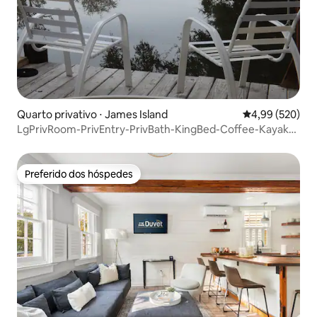
Quarto privativo ⋅ James Island
4,99 de uma ava
4,99 (520)
LgPrivRoom-PrivEntry-PrivBath-KingBed-Coffee-Kayak-
Coffee
Preferido dos hóspedes
Preferido dos hóspedes