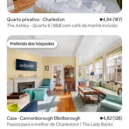
Quarto privativo ⋅ Charleston
4,94 de uma av
4,94 (187)
The Ashley - Quarto 6 | B&B com café da manhã incluído
Preferido dos hóspedes
Preferido dos hóspedes
Casa ⋅ Cannonborough Elliotborough
4,82 de uma av
4,82 (128)
Passos para o melhor de Charleston! | The Lady Banks