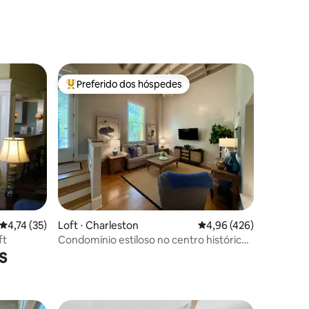
ções
Preferido dos hóspedes
Entre os melhores preferidos dos hóspedes
ções
4,74 de uma avaliação média de 5, 35 avaliações
4,74 (35)
Loft ⋅ Charleston
4,96 de uma avaliação 
4,96 (426)
ft
Condomínio estiloso no centro histórico
s
de Charleston