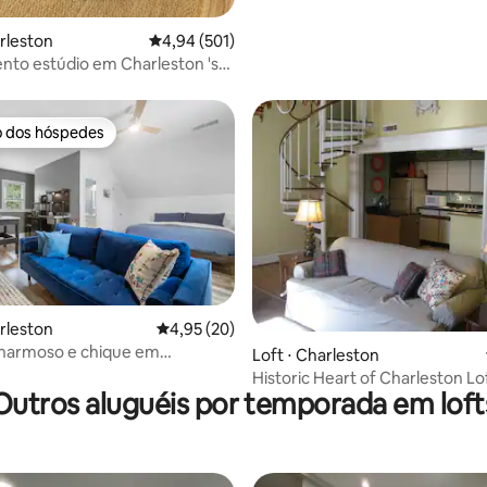
arleston
4,94 de uma avaliação média de 5, 501 avalia
4,94 (501)
to estúdio em Charleston 's
 Dist.
o dos hóspedes
o dos hóspedes
arleston
4,95 de uma avaliação média de 5, 20 avalia
4,95 (20)
charmoso e chique em
édia de 5, 356 avaliações
Loft ⋅ Charleston
n/DI
Historic Heart of Charleston Lo
Outros aluguéis por temporada em loft