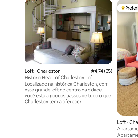
Prefe
Entre os
Loft ⋅ Charleston
4,74 de uma avaliação 
4,74 (35)
Historic Heart of Charleston Loft
Localizado na histórica Charleston, com
este grande loft no centro da cidade,
você está a poucos passos de tudo o que
Charleston tem a oferecer.
Estacionamento gratuito na garagem a
um quarteirão do loft. Cozinha completa,
Quarto Loft, Banheira completa, sofá-
Loft ⋅ Ch
cama, pátio compartilhado com fonte e
Apartamen
mesas. Por que pagar US $ 300 por um
Plantation
Apartame
quarto de hotel de 10'x10', quando você