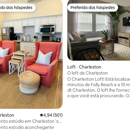
rido dos hóspedes
Preferido dos hóspedes
 melhores preferidos dos hóspedes
Preferido dos hóspedes
média de 5, 35 avaliações
Loft ⋅ Charleston
O loft de Charleston
O Charleston Loft! Está localiza
minutos de Folly Beach e a 10 
dt Charleston. O loft lhe forne
o que você está procurando. O
apartamento loft tem um colc
Tempur-Pedic king size novo p
noite de sono agradável. A coz
arleston
4,94 de uma avaliação média de 5, 501 avalia
4,94 (501)
um forno elétrico, fritadeira a 
to estúdio em Charleston 's
chapa elétrica com uma frigidei
 Dist.
nto estúdio aconchegante
panela para necessidades culin