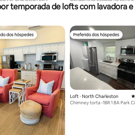
por temporada de lofts com lavadora e
de Charleston
rido dos hóspedes
Preferido dos hóspedes
 melhores preferidos dos hóspedes
Preferido dos hóspedes
édia de 5, 175 avaliações
Loft ⋅ North Charleston
4
Chimney torta -1BR 1 BA Park Ci