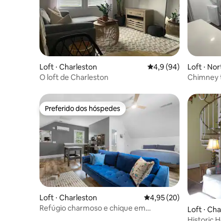
Loft ⋅ Charleston
4,9 de uma avaliação 
4,9 (94)
Loft ⋅ No
O loft de Charleston
Chimney t
Preferido dos hóspedes
Preferido dos hóspedes
Loft ⋅ Charleston
4,95 de uma avaliação 
4,95 (20)
Refúgio charmoso e chique em
Loft ⋅ Ch
Charleston/DI
Historic 