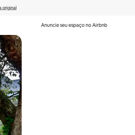
 original
Anuncie seu espaço no Airbnb
 deslizando o dedo na tela.