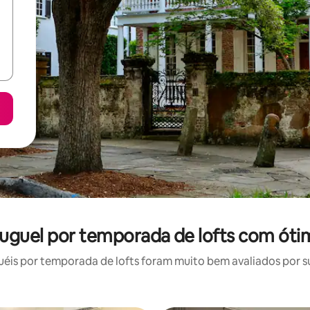
luguel por temporada de lofts com óti
is por temporada de lofts foram muito bem avaliados por su