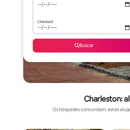
Checkout
Buscar
Charleston: a
Os hóspedes concordam: estes alugué