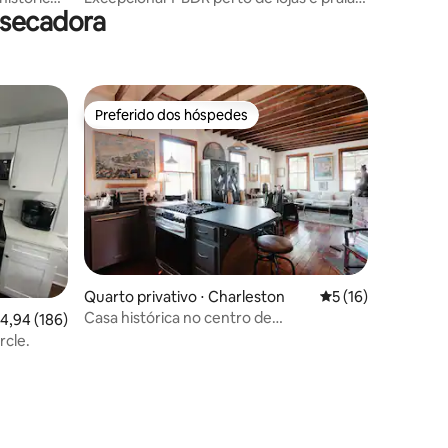
 secadora
do centro da cidade
Preferido dos hóspedes
Preferido dos hóspedes
Quarto privativo ⋅ Charleston
5 de uma avaliação
5 (16)
Casa histórica no centro de
,94 de uma avaliação média de 5, 186 avaliações
4,94 (186)
Cannonborough
rcle.