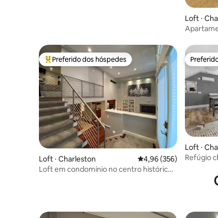
Loft ⋅ Ch
Apartamen
Plantation
Preferido dos hóspedes
Preferid
Entre os melhores preferidos dos hóspedes
Preferid
Loft ⋅ Ch
Refúgio 
Loft ⋅ Charleston
4,96 de uma avaliação m
4,96 (356)
Charlesto
Loft em condomínio no centro histórico
de Charleston