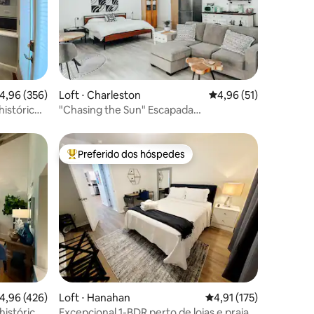
ções
,96 de uma avaliação média de 5, 356 avaliações
4,96 (356)
Loft ⋅ Charleston
4,96 de uma avaliação
4,96 (51)
histórico
"Chasing the Sun" Escapada
aconchegante
Preferido dos hóspedes
os hóspedes
Entre os melhores preferidos dos hóspedes
ções
,96 de uma avaliação média de 5, 426 avaliações
4,96 (426)
Loft ⋅ Hanahan
4,91 de uma avaliação 
4,91 (175)
histórico
Excepcional 1-BDR perto de lojas e praias