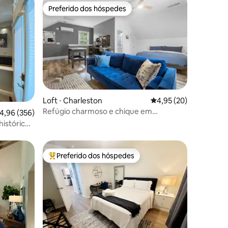
Preferido dos hóspedes
os hóspedes
Preferido dos hóspedes
Loft ⋅ Charleston
4,95 de uma avaliação
4,95 (20)
Refúgio charmoso e chique em
ções
,96 de uma avaliação média de 5, 356 avaliações
4,96 (356)
Charleston/DI
histórico
Preferido dos hóspedes
os hóspedes
Entre os melhores preferidos dos hóspedes