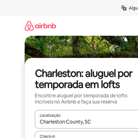
Pular
Algu
para
o
conteúdo
Charleston: aluguel por
temporada em lofts
Encontre aluguel por temporada de lofts
incríveis no Airbnb e faça sua reserva
Localização
Quando os resultados estiverem disponíveis, expl
Check-in