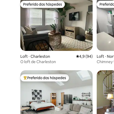
Preferido dos hóspedes
Preferid
Preferido dos hóspedes
Preferid
Loft ⋅ Charleston
4,9 de uma avaliação 
4,9 (94)
Loft ⋅ No
O loft de Charleston
Chimney t
Preferido dos hóspedes
Entre os melhores preferidos dos hóspedes