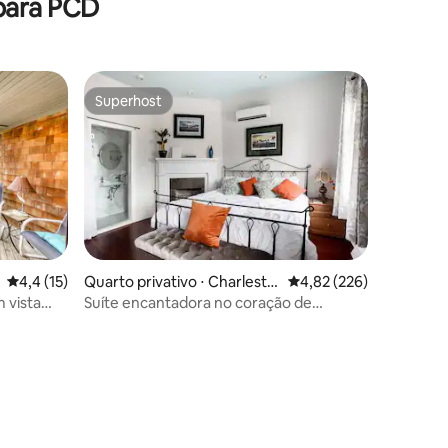
para PCD
Superhost
Superhost
4,4 de uma avaliação média de 5, 15 avaliações
4,4 (15)
Quarto privativo ⋅ Charlesto
4,82 de uma avaliação 
4,82 (226)
ções
n
 vista
Suíte encantadora no coração de
Charleston