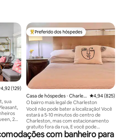
Apartame
Preferido dos hóspedes
Preferi
Entre os melhores preferidos dos hóspedes
Preferi
Suíte his
completo
A suíte 
Charlest
três qua
banheiro
coração d
Charlesto
do Spolet
King Stre
,92 de uma avaliação média de 5, 129 avaliações
4,92 (129)
ções
mais fam
Casa de hóspedes ⋅ Charles
4,94 de uma avaliação m
4,94 (825)
pré-guer
t, sua
ton
privativa
O bairro mais legal de Charleston
Pleasant,
uma cozi
Você não pode bater a localização! Você
nheiros
estar par
estará a 5-10 minutos do centro de
ueen, 2
velocidad
Charleston, mas com estacionamento
a queen).
roupa na
gratuito fora da rua, E você pode
um veícu
acomodações com banheiro para
caminhar até dezenas de bares,
restaurantes, cafés, etc. Avondale é