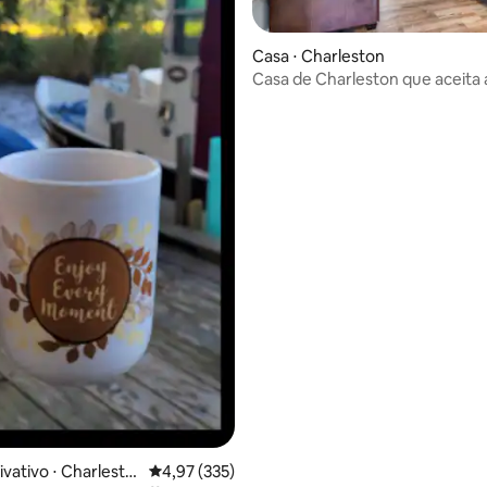
média de 5, 53 avaliações
Casa ⋅ Charleston
Casa de Charleston que aceita 
de estimação perto de Dtwn!
ivativo ⋅ Charlesto
4,97 de uma avaliação média de 5, 335 avalia
4,97 (335)