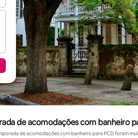
ore-os usando as seta para cima e para baixo do teclado ou tocando e
orada de acomodações com banheiro p
mporada de acomodações com banheiro para PCD foram muito