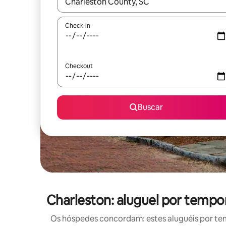
Quando os resultados estiverem disponíveis, expl
Check-in
Checkout
Buscar
Charleston: aluguel por temp
Os hóspedes concordam: estes aluguéis por te