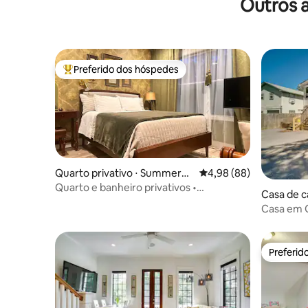
Outros 
Preferido dos hóspedes
Entre os melhores preferidos dos hóspedes
Quarto privativo ⋅ Summervill
4,98 de uma avaliação 
4,98 (88)
e
Quarto e banheiro privativos •
Casa de c
Acomodação tranquila em Summerville
Casa em 
até Folly 
Preferid
Preferid