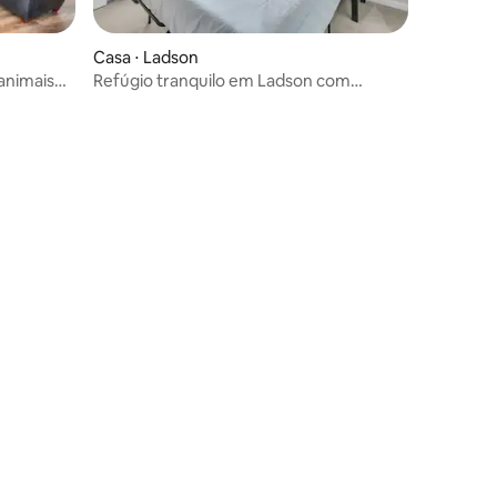
Casa ⋅ Ladson
animais
Refúgio tranquilo em Ladson com
garagem espaçosa
ções