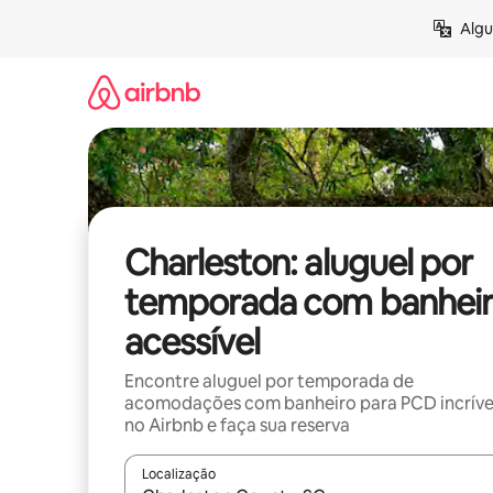
Pular
Algu
para
o
conteúdo
Charleston: aluguel por
temporada com banhei
acessível
Encontre aluguel por temporada de
acomodações com banheiro para PCD incríve
no Airbnb e faça sua reserva
Localização