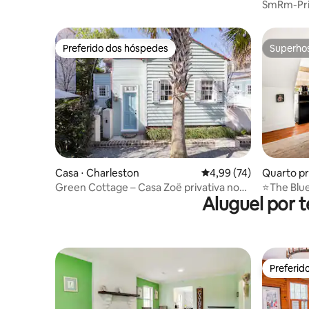
n
SmRm-Pri
RampToD
Preferido dos hóspedes
Superho
Preferido dos hóspedes
Superho
Casa ⋅ Charleston
4,99 de uma avaliação 
4,99 (74)
Quarto pr
n
Green Cottage – Casa Zoë privativa no
⭐The Blu
Aluguel por 
centro da cidade
por MUS
Preferid
Preferid