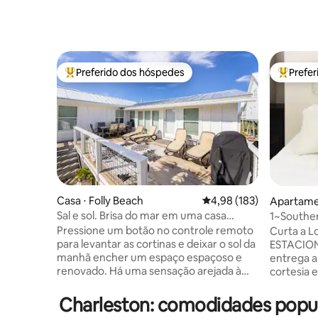
Preferido dos hóspedes
Prefe
Entre os melhores preferidos dos hóspedes
Entre os
Casa ⋅ Folly Beach
4,98 de uma avaliação m
4,98 (183)
Apartame
Sal e sol. Brisa do mar em uma casa
1~Southe
chique.
privativo
Pressione um botão no controle remoto
Curta a 
para levantar as cortinas e deixar o sol da
ESTACIO
manhã encher um espaço espaçoso e
entrega 
renovado. Há uma sensação arejada à
cortesia 
beira-mar por dentro e por fora, graças a
solicitaçã
grandes janelas, decoração branca e
centro da
Charleston: comodidades popu
detalhes em azul. Uma doca privada em
distância