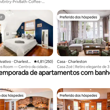
vEntry-PrivBath-Coffee-
oor-Cayaks
st
Preferido dos hóspedes
st
Preferido dos hóspedes
média de 5, 74 avaliações
ivativo ⋅ Charlesto
4,81 de uma avaliação média de 5, 250 avalia
4,81 (250)
Casa ⋅ Charleston
es Room — Centro da cidade
Casa Zoë | Retiro elegante de 3
temporada de apartamentos com banh
C⭐
perto da King Street
o dos hóspedes
Preferido dos hóspedes
o dos hóspedes
Preferido dos hóspedes