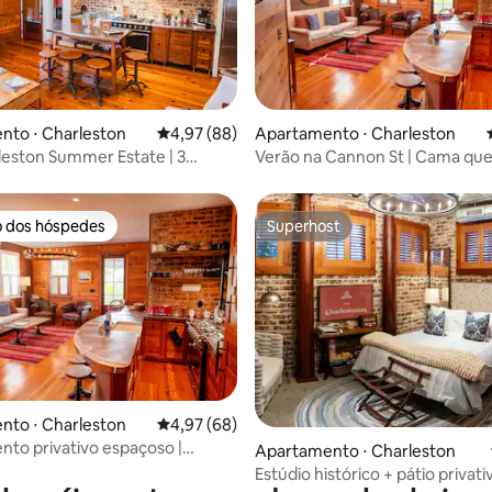
média de 5, 22 avaliações
nto ⋅ Charleston
4,97 de uma avaliação média de 5, 88 avalia
4,97 (88)
Apartamento ⋅ Charleston
leston Summer Estate | 3
Verão na Cannon St | Cama quee
Varanda privativa
Varanda privativa
o dos hóspedes
Superhost
o dos hóspedes
Superhost
média de 5, 62 avaliações
nto ⋅ Charleston
4,97 de uma avaliação média de 5, 68 avalia
4,97 (68)
to privativo espaçoso |
Apartamento ⋅ Charleston
 Charleston
Estúdio histórico + pátio privati