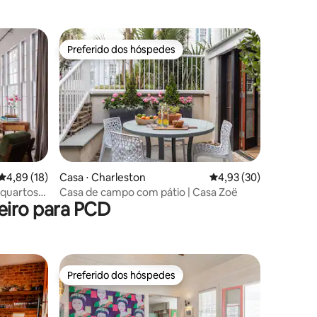
Preferido dos hóspedes
Preferido dos hóspedes
ções
4,89 de uma avaliação média de 5, 18 avaliações
4,89 (18)
Casa ⋅ Charleston
4,93 de uma avaliação
4,93 (30)
 quartos
Casa de campo com pátio | Casa Zoë
eiro para PCD
Preferido dos hóspedes
Preferido dos hóspedes