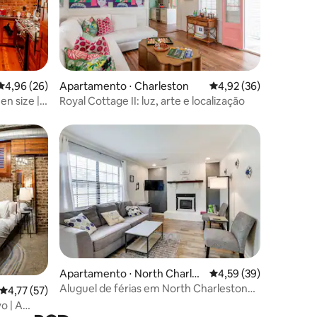
ções
4,96 de uma avaliação média de 5, 26 avaliações
4,96 (26)
Apartamento ⋅ Charleston
4,92 de uma avaliação
4,92 (36)
n size |
Royal Cottage II: luz, arte e localização
ções
Apartamento ⋅ North Charles
4,59 de uma avaliação
4,59 (39)
ton
Aluguel de férias em North Charleston
4,77 de uma avaliação média de 5, 57 avaliações
4,77 (57)
perto de Cooper River
vo | A