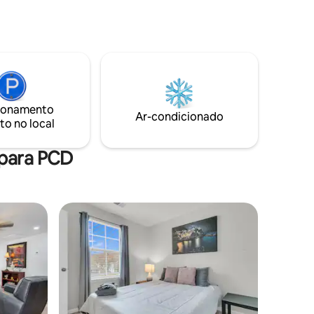
carros.
central para todas as partes de
Charleston, e é fácil dirigir para qualquer
ica em
lugar saindo daqui. Este apartamento
on, praias
tipo estúdio é privativo, moderno e
taurantes
recentemente reformado. Você terá
uma cozinha pequena, churrasqueira,
com um
assentos ao ar livre e acesso a
US$ 140
equipamentos de praia. Também a
ionamento
645
Ar-condicionado
apenas 5 minutos a pé do West Ashley
to no local
Greenway para andar de
bicicleta/corrida!
 para PCD