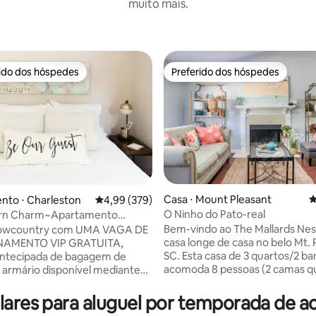
muito mais.
rido dos hóspedes
Preferido dos hóspedes
 melhores preferidos dos hóspedes
Preferido dos hóspedes
édia de 5, 183 avaliações
Casa ⋅ Mount Pleasant
4
nto ⋅ Charleston
4,99 de uma avaliação média de 5, 379 avalia
4,99 (379)
O Ninho do Pato-real
rn Charm~Apartamento
~6,4 km do centro da cidade
Bem-vindo ao The Mallards Nes
Lowcountry com UMA VAGA DE
casa longe de casa no belo Mt. 
NAMENTO VIP GRATUITA,
SC. Esta casa de 3 quartos/2 ba
antecipada de bagagem de
acomoda 8 pessoas (2 camas q
e armário disponível mediante
camas de solteiro e 1 sofá-cam
o! Você vai gostar de chegar ao
Há também um berço portátil,
 cidade em apenas 6 km de
lares para aluguel por temporada de 
Pack'n'Play e uma cadeira alta.
. Ele está localizado em uma