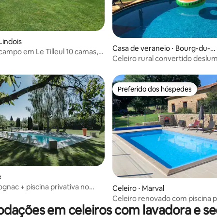
 média de 5, 11 avaliações
Lindois
Casa de veraneio ⋅ Bourg-du-B
campo em Le Tilleul 10 camas, 5
ost
Celeiro rural convertido deslu
com piscina e banheira de
hidromassagem
Preferido dos hóspedes
Preferido dos hóspedes
e
ognac + piscina privativa no
 média de 5, 8 avaliações
Celeiro ⋅ Marval
o castelo
Celeiro renovado com piscina p
ações em celeiros com lavadora e s
em Marval