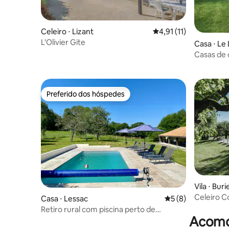
Celeiro ⋅ Lizant
4,91 de uma avaliação
4,91 (11)
L'Olivier Gite
Casa ⋅ Le 
Casas de 
quartos
Preferido dos hóspedes
Preferido dos hóspedes
Vila ⋅ Buri
Celeiro C
Casa ⋅ Lessac
5 de uma avaliação
5 (8)
terreno d
Retiro rural com piscina perto de
Acomod
Confolens