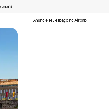
 original
Anuncie seu espaço no Airbnb
 deslizando o dedo na tela.