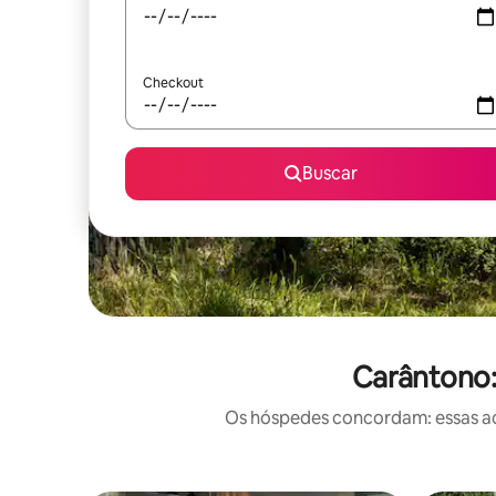
Checkout
Buscar
Carântono:
Os hóspedes concordam: essas ac