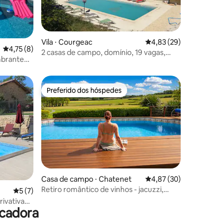
Vila ⋅ Courgeac
4,83 de uma avaliação
4,83 (29)
4,75 de uma avaliação média de 5, 8 avaliações
4,75 (8)
2 casas de campo, domínio, 19 vagas,
mbrante
com piscina grande
Preferido dos hóspedes
Preferido dos hóspedes
Casa de campo ⋅ Chatenet
4,87 de uma avaliação
4,87 (30)
Retiro romântico de vinhos - jacuzzi,
5 de uma avaliação média de 5, 7 avaliações
5 (7)
sauna e ar-condicionado
rivativa
ecadora