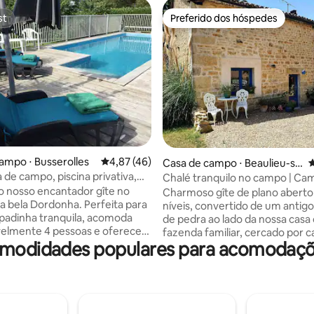
st
Preferido dos hóspedes
st
Preferido dos hóspedes
média de 5, 15 avaliações
ampo ⋅ Busserolles
4,87 de uma avaliação média de 5, 46 avalia
4,87 (46)
Casa de campo ⋅ Beaulieu-su
4
r-Sonnette
 de campo, piscina privativa,
Chalé tranquilo no campo | Ca
ns/para 4
ciclismo e Wi-Fi rápido
 o nosso encantador gîte no
Charmoso gîte de plano aberto
a bela Dordonha. Perfeita para
níveis, convertido de um antigo
padinha tranquila, acomoda
de pedra ao lado da nossa casa
elmente 4 pessoas e oferece
fazenda familiar, cercado por 
modidades populares para acomodaçõ
acidade, com jardins na frente e
sebes e árvores. Situado pacif
stacionamento privativo sob
em uma estrada rural tranquila,
ao lado de fora. À noite,
vila local. Iluminado, arejado e 
b as estrelas na banheira de
personalidade, com um aconc
agem a lenha e passe dias de
fogão a lenha, confortos mode
relaxando à beira da piscina
estacionamento fácil. Com áre