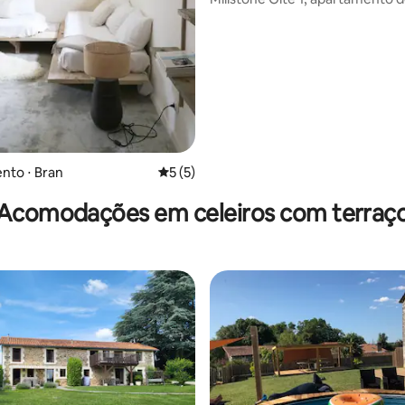
quartos + piscina compartilhad
nto ⋅ Bran
5 de uma avaliação média de 5, 5 avalia
5 (5)
Acomodações em celeiros com terraç