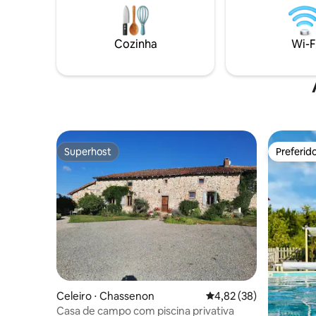
para explorar o sul da França.
privativa,
3 minutos
tem padar
Cozinha
Wi-F
Refúgio i
pequenos
Superhost
Preferid
Superhost
Preferid
Celeiro ⋅ Chassenon
4,82 de uma avaliação 
4,82 (38)
Casa de campo com piscina privativa