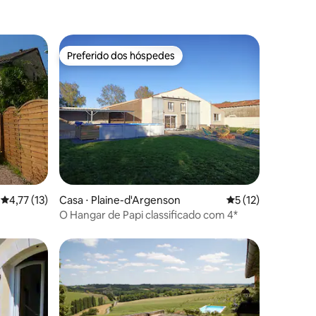
Preferido dos hóspedes
Preferido dos hóspedes
ções
4,77 de uma avaliação média de 5, 13 avaliações
4,77 (13)
Casa ⋅ Plaine-d'Argenson
5 de uma avaliação
5 (12)
O Hangar de Papi classificado com 4*