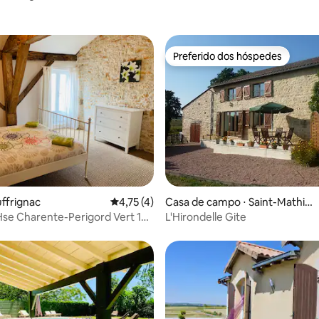
Preferido dos hóspedes
Preferido dos hóspedes
uffrignac
4,75 de uma avaliação média de 5, 4 avalia
4,75 (4)
Casa de campo ⋅ Saint-Mathie
u
se Charente-Perigord Vert 1
L'Hirondelle Gite
Dordogne