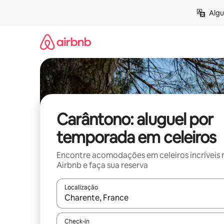
Pular
Algu
para
o
conteúdo
Carântono: aluguel por
temporada em celeiros
Encontre acomodações em celeiros incríveis 
Airbnb e faça sua reserva
Localização
Quando os resultados estiverem disponíveis, expl
Check-in