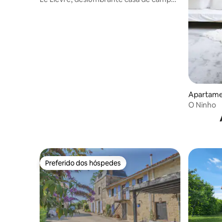
para duas pessoas.
Apartame
O Ninho
Preferido dos hóspedes
Preferido dos hóspedes