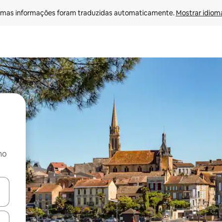
mas informações foram traduzidas automaticamente. 
Mostrar idioma
no
ore-os usando as seta para cima e para baixo do teclado ou tocando e