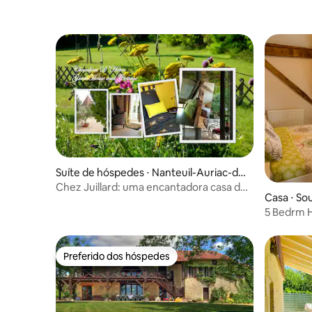
Suíte de hóspedes ⋅ Nanteuil-Auriac-de
-Bourzac
Chez Juillard: uma encantadora casa de
Casa ⋅ So
hóspedes
5 Bedrm H
km para 
Preferido dos hóspedes
Preferido dos hóspedes