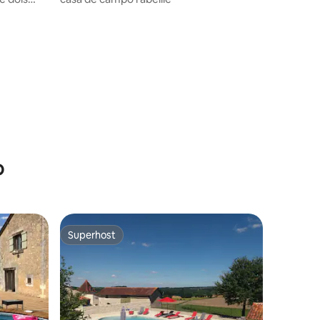
a
ções
o
Superhost
Superhost