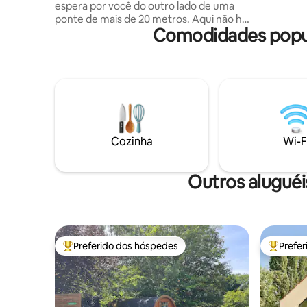
espera por você do outro lado de uma
outros eq
ponte de mais de 20 metros. Aqui não há
externos 
Comodidades popu
vizinhos. Uma janela de efeito espelhado
oferece uma vista desobstruída de uma
paisagem calma e relaxante, sem medo
de ser observado. Ao cair da noite, uma
vez aconchegado em sua cama
aconchegante, você terá a opção de
observar os animais ou assistir a um filme
em nosso retroprojetor. E com o nosso
céu estrelado, é como se você estivesse
Cozinha
Wi-F
dormindo ao ar livre. ✨
Outros alugué
Preferido dos hóspedes
Prefe
Entre os melhores preferidos dos hóspedes
Entre os