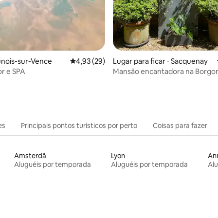
média de 5, 57 avaliações
unois-sur-Vence
4,93 de uma avaliação média de 5, 29 avalia
4,93 (29)
Lugar para ficar ⋅ Sacquenay
r e SPA
Mansão encantadora na Borgon
romance
es
Principais pontos turísticos por perto
Coisas para fazer
Amsterdã
Lyon
An
Aluguéis por temporada
Aluguéis por temporada
Al