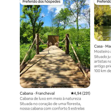
Preferido dos hóspedes
Preferid
Preferido dos hóspedes
Preferid
Casa ⋅ Ma
Mosteiro à
Situado ju
artistas 
antigo pr
100 km de
entre o v
'Est). Este é um lugar autêntico e
revitaliz
carregado
Cabana ⋅ Francheval
4,94 de uma avaliação m
4,94 (231)
Decoramo
Cabana de luxo em meio à natureza
o equipa
Situada no coração de uma floresta,
Bicicleta
nossa cabana com conforto 5 estrelas
adultos e 