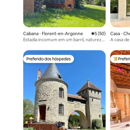
Cabana ⋅ Florent-en-Argonne
5 de uma avaliação 
5 (50)
Casa ⋅ C
Estadia incomum em um barril, natureza
A casa de
+ café da manhã
Preferido dos hóspedes
Prefe
Preferido dos hóspedes
Entre os