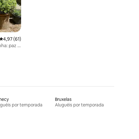
ções
4,97 de uma avaliação média de 5, 61 avaliações
4,97 (61)
ha: paz e
necy
Bruxelas
uguéis por temporada
Aluguéis por temporada