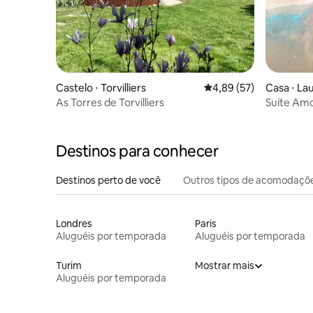
Castelo ⋅ Torvilliers
4,89 de uma avaliação 
4,89 (57)
Casa ⋅ La
As Torres de Torvilliers
Suíte Amo
Destinos para conhecer
Destinos perto de você
Outros tipos de acomodaçõ
Londres
Paris
Aluguéis por temporada
Aluguéis por temporada
Turim
Mostrar mais
Aluguéis por temporada