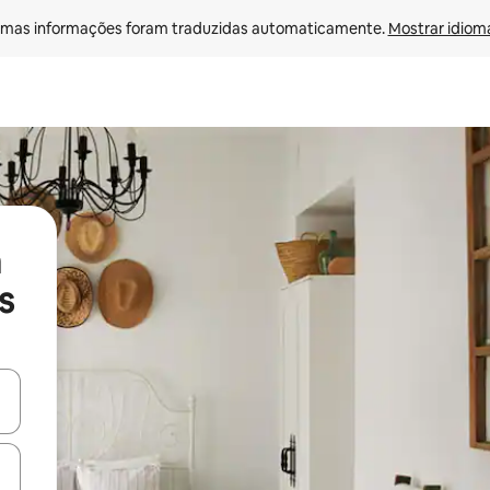
mas informações foram traduzidas automaticamente. 
Mostrar idioma
s
ore-os usando as seta para cima e para baixo do teclado ou tocando e