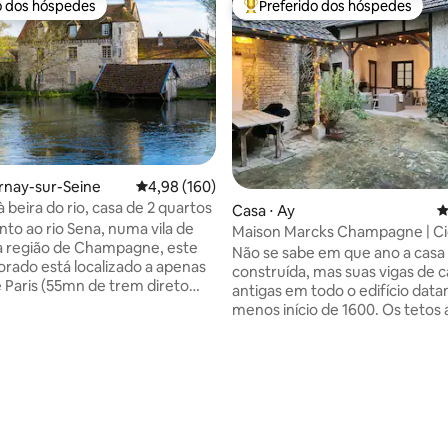
o dos hóspedes
Preferido dos hóspedes
o dos hóspedes
Entre os melhores preferidos d
rnay-sur-Seine
4,98 de uma avaliação média de 5, 160 avalia
4,98 (160)
 beira do rio, casa de 2 quartos
Casa ⋅ Ay
4
nto ao rio Sena, numa vila de
Maison Marcks Champagne | C
na região de Champagne, este
Antiga de Ay
Não se sabe em que ano a casa 
iorado está localizado a apenas
construída, mas suas vigas de 
 Paris (55mn de trem direto
antigas em todo o edifício dat
izinho Nogent s/Sein e Gare de l
menos início de 1600. Os tetos 
oferecem um espaço espaçoso
ante, recentemente reformado,
arejado, mas muito aconchega
 com 400 anos de história.
três andares. O pátio tem uma 
édia de 5, 231 avaliações
s a casa com amor e cuidado,
almoço/jantar, bem como uma 
mento é muito generoso.
estar sob o telhado junto à lare
s de diversos tamanhos (para
- você tem acesso privado a es
crianças), caiaques, SUPs e
tranquilo e mágico. Maison Ma