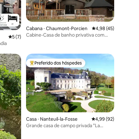
Cabana ⋅ Chaumont-Porcien
4,98 de uma avaliação
4,98 (45)
Cabine-Casa de banho privativa com
ções
5 de uma avaliação média de 5, 7 avaliações
5 (7)
banheira-Românt
adia
Preferido dos hóspedes
Entre os melhores preferidos dos hóspedes
Casa ⋅ Nanteuil-la-Fosse
4,99 de uma avaliação
4,99 (92)
Grande casa de campo privada "La
Quincy", a 1h30 de Paris