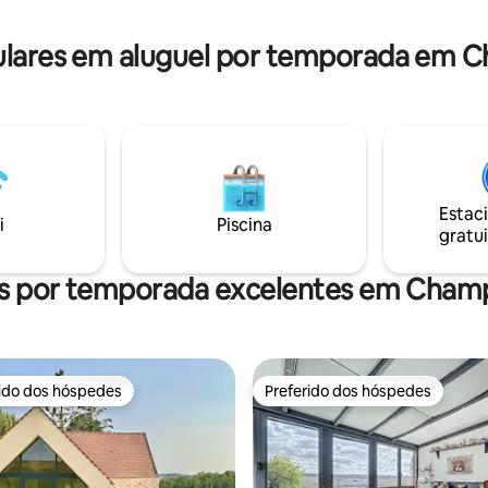
uipamentos internos e
casa confortável e exclusiva par
estão disponíveis.
enquanto explora Champagne 
lares em aluguel por temporada em 
muitos vinhedos lendários.
Estac
i
Piscina
gratui
is por temporada excelentes em Cha
rido dos hóspedes
Preferido dos hóspedes
 melhores preferidos dos hóspedes
Preferido dos hóspedes