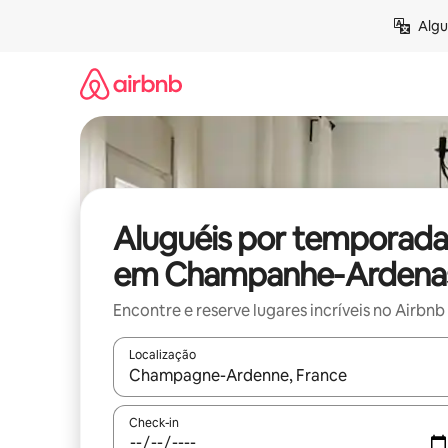
Pular
Algu
para
o
conteúdo
Aluguéis por temporada
em Champanhe-Ardena
Encontre e reserve lugares incríveis no Airbnb
Localização
Quando os resultados estiverem disponíveis, expl
Check-in