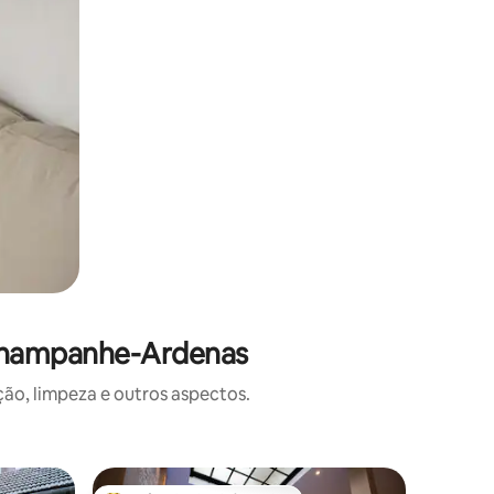
 Champanhe-Ardenas
o, limpeza e outros aspectos.
Townhous