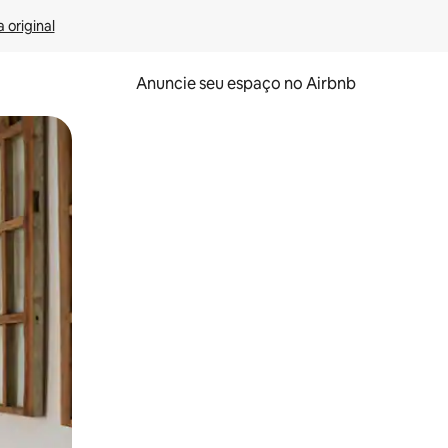
 original
Anuncie seu espaço no Airbnb
 deslizando o dedo na tela.