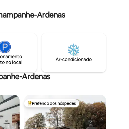
condomínio que verifica o número de
a ficar
hóspedes que entram.
e seus
Champanhe-Ardenas
ionamento
Ar-condicionado
to no local
mpanhe-Ardenas
Preferido dos hóspedes
Entre os melhores preferidos dos hóspedes