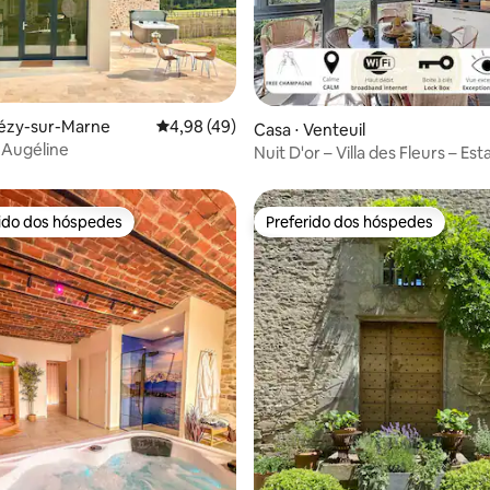
média de 5, 50 avaliações
hézy-sur-Marne
4,98 de uma avaliação média de 5, 49 avalia
4,98 (49)
Casa ⋅ Venteuil
 Augéline
Nuit D'or – Villa des Fleurs – Est
rido dos hóspedes
Preferido dos hóspedes
 melhores preferidos dos hóspedes
Preferido dos hóspedes