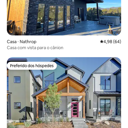
Casa ⋅ Nathrop
4,98 de uma av
4,98 (64)
Casa com vista para o cânion
Preferido dos hóspedes
Preferido dos hóspedes