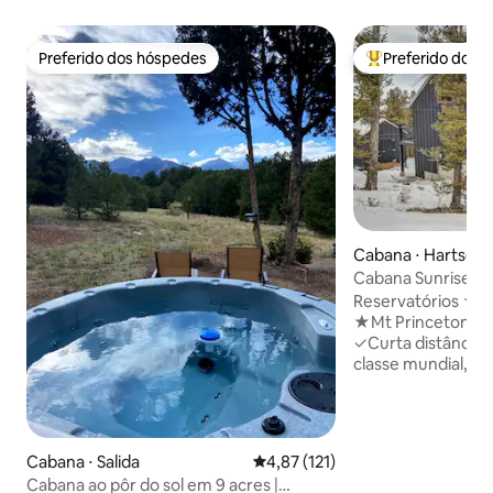
Preferido dos hóspedes
Preferido dos 
Preferido dos hóspedes
Entre os melhore
Cabana ⋅ Hartsel
Cabana Sunrise —
para a montanha 
Reservatórios ★p
Banheira de hidr
★Mt Princeton ★
✓Curta distância 
classe mundial, ca
fontes termais, r
passeios a cavalo,
escalada, rafting, o
restaurantes e c
Cabana ⋅ Salida
4,87 de uma avaliação média de 
4,87 (121)
A MONTANHA do gr
Cabana ao pôr do sol em 9 acres |
varanda do 2º and