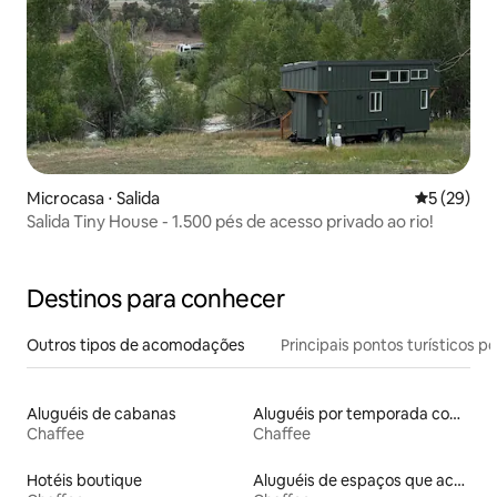
Microcasa ⋅ Salida
5 de uma a
5 (29)
Salida Tiny House - 1.500 pés de acesso privado ao rio!
Destinos para conhecer
Outros tipos de acomodações
Principais pontos turísticos po
Aluguéis de cabanas
Aluguéis por temporada com suítes privativas
Chaffee
Chaffee
Hotéis boutique
Aluguéis de espaços que aceitam animais de estimação