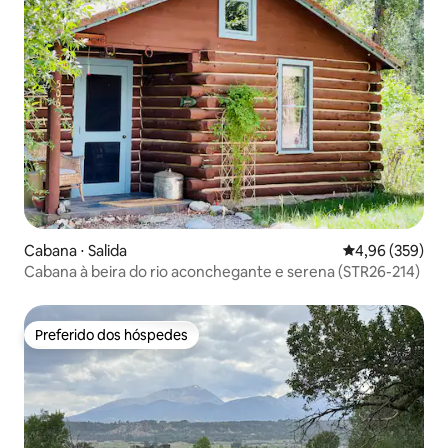
Cabana ⋅ Salida
4,96 de uma ava
4,96 (359)
Cabana à beira do rio aconchegante e serena (STR26-214)
Preferido dos hóspedes
Preferido dos hóspedes