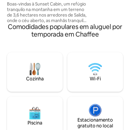
Banheira de hidromassagem e vista para
Boas-vindas à Sunset Cabin, um refúgio
lareira ✓Smart TV: 
a montanha
tranquilo na montanha em um terreno
Disney+ fornecido
de 3,6 hectares nos arredores de Salida,
aconchegante ✓C
onde o céu aberto, as manhãs tranquilas
confortáveis: 1 king
Comodidades populares em aluguel por
e o pôr do sol inesquecível fazem parte
✓Cozinha equipa
da experiência. Comece o dia com um
rápida. Entrada 
temporada em Chaffee
café no deck, passe as tardes
explorando as trilhas próximas, fazendo
rafting no rio Arkansas ou esquiando na
Monarch Mountain e, em seguida, relaxe
na banheira de hidromassagem privativa
sob um céu repleto de estrelas. Reserve
sua estadia no Sunset Cabin e desfrute
das montanhas do Colorado da maneira
Cozinha
Wi-Fi
que elas foram feitas para serem
apreciadas.
Estacionamento
Piscina
gratuito no local