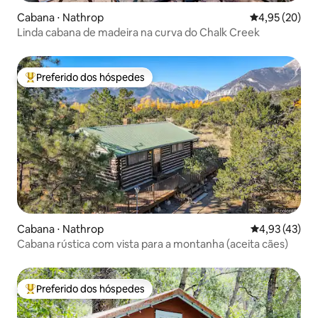
Cabana ⋅ Nathrop
4,95 de uma a
4,95 (20)
Linda cabana de madeira na curva do Chalk Creek
Preferido dos hóspedes
Entre os melhores preferidos dos hóspedes
Cabana ⋅ Nathrop
4,93 de uma a
4,93 (43)
Cabana rústica com vista para a montanha (aceita cães)
Preferido dos hóspedes
Entre os melhores preferidos dos hóspedes