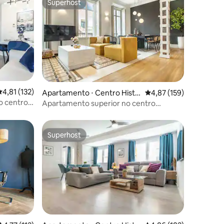
Superhost
Superhost
,81 de uma avaliação média de 5, 132 avaliações
4,81 (132)
ções
Apartamento ⋅ Centro Histó
4,87 de uma avaliação 
4,87 (159)
rico
o centro
Apartamento superior no centro
histórico | REMS
Superhost
Superhost