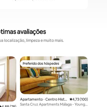
ótimas avaliações
a localização, limpeza e muito mais.
Flat ⋅ Ce
Preferido dos hóspedes
Preferido dos hóspedes
Nosquera
apartame
Nuestro 
dormitori
centro de 
apartamen
que están
buscan un
poca dist
Apartamento ⋅ Centro Histó
4,73 de uma avaliação 
4,73 (100)
de interé
rico
Santa Cruz Apartments Málaga - Young
4,88 de uma avaliação média de 5, 78 avaliações
4,88 (78)