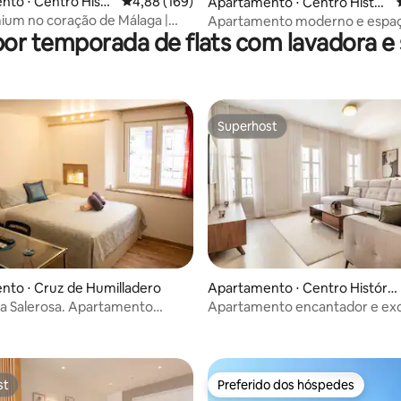
to ⋅ Centro Histó
4,88 de uma avaliação média de 5, 169 avalia
4,88 (169)
édia de 5, 110 avaliações
Apartamento ⋅ Centro Histór
ico
ium no coração de Málaga |
Apartamento moderno e espaç
por temporada de flats com lavadora e
Centro | REMS
Superhost
Superhost
to ⋅ Cruz de Humilladero
Apartamento ⋅ Centro Históric
o
a Salerosa. Apartamento
Apartamento encantador e exc
média de 5, 86 avaliações
centro | REMS
st
Preferido dos hóspedes
st
Preferido dos hóspedes