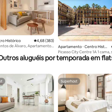
média de 5, 51 avaliações
tro Histórico
4,68 de uma avaliação média de 5, 383 avalia
4,68 (383)
ntos de Álvaro, Apartamento
Apartamento ⋅ Centro Históri
de...
co
Picasso City Centre 1A 1 cama, suíte de
Outros aluguéis por temporada em flat
canto com 2 banheiros
st
Superhost
st
Superhost