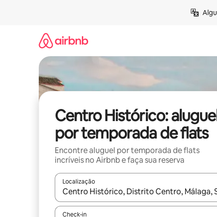
Pular
Algu
para
o
conteúdo
Centro Histórico: alugue
por temporada de flats
Encontre aluguel por temporada de flats
incríveis no Airbnb e faça sua reserva
Localização
Quando os resultados estiverem disponíveis, expl
Check-in