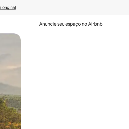
 original
Anuncie seu espaço no Airbnb
 deslizando o dedo na tela.