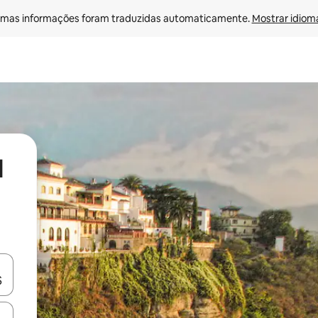
mas informações foram traduzidas automaticamente. 
Mostrar idioma
l
ore-os usando as seta para cima e para baixo do teclado ou tocando e