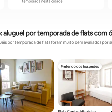
temporada nesta cidade
: aluguel por temporada de flats com 
is por temporada de flats foram muito bem avaliados por su
st
Preferido dos hóspedes
st
Preferido dos hóspedes
 média de 5, 11 avaliações
Flat ⋅ Centro Histórico