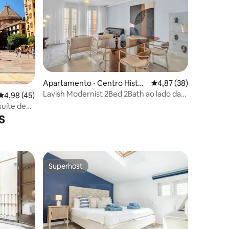
ções
Apartamento ⋅ Centro Históri
4,87 de uma avaliação
4,87 (38)
co
Lavish Modernist 2Bed 2Bath ao lado da
4,98 de uma avaliação média de 5, 45 avaliações
4,98 (45)
Calle Larios
s
Superhost
Superhost