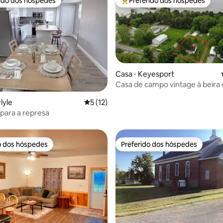
rido dos hóspedes
Preferido dos hóspedes
 melhores preferidos dos hóspedes
Entre os melhores preferidos d
Casa ⋅ Keyesport
Casa de campo vintage à beira 
em Keyesport
média de 5, 96 avaliações
lyle
5 de uma avaliação média de 5, 12 avalia
5 (12)
para a represa
o dos hóspedes
Preferido dos hóspedes
o dos hóspedes
Preferido dos hóspedes