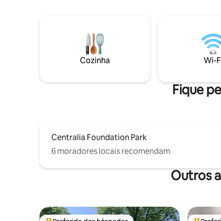
banheiros, sala de estar em plano aberto,
pessoa por noite. **C
cozinha completa, carregador para
US$ 50. P
veículos elétricos, estação de trabalho
animais d
dedicada, várias lareiras externas, Wi-Fi e
móveis / 
área de jantar interna/externa. Doca
de cães do quintal. Se
privativa, vistas tranquilas. Aceita animais
haverá um
de estimação (cães pequenos
***Festas
Cozinha
Wi-F
hipoalergênicos com aprovação).
Fique pe
Centralia Foundation Park
6 moradores locais recomendam
Outros a