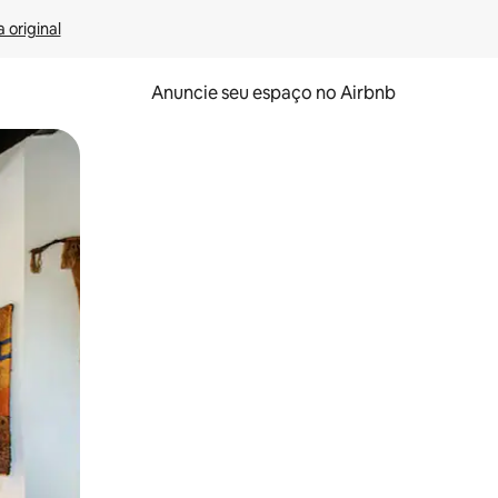
 original
Anuncie seu espaço no Airbnb
 deslizando o dedo na tela.