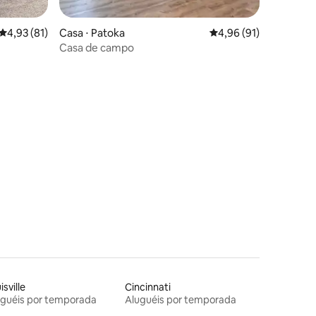
ções
4,93 de uma avaliação média de 5, 81 avaliações
4,93 (81)
Casa ⋅ Patoka
4,96 de uma avaliação
4,96 (91)
Casa de campo
isville
Cincinnati
uguéis por temporada
Aluguéis por temporada