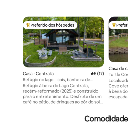
Preferido dos hóspedes
Prefe
Entre os melhores preferidos dos hóspedes
Entre os
Casa de c
Casa ⋅ Centralia
5 de uma avaliação 
5 (17)
Turtle Co
Refúgio no lago – cais, banheira de
Localizado
hidromassagem, acomoda de 8 a 10
Refúgio à beira do Lago Centralia,
Cove ofer
pessoas
recém-reformado (2025) e construído
à beira do
para o entretenimento. Desfrute de um
escapada 
café no pátio, de drinques ao pôr do sol
hospedeir
no cais e relaxe na banheira de
estadia t
hidromassagem sob a varanda coberta.
ou divers
Comodidades
Esta casa de 167 m² oferece 2 quartos +
com Turtle Cove! *Ma
loft (4 camas de solteiro extragrandes), 2
exigimos 