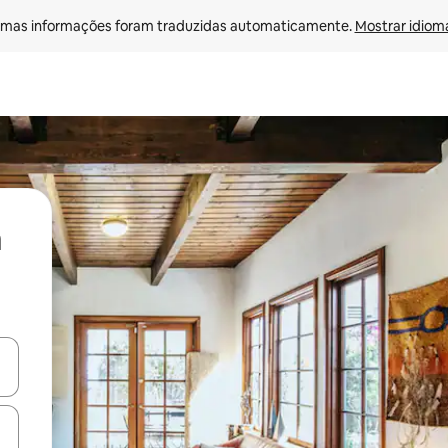
mas informações foram traduzidas automaticamente. 
Mostrar idioma
ore-os usando as seta para cima e para baixo do teclado ou tocando e