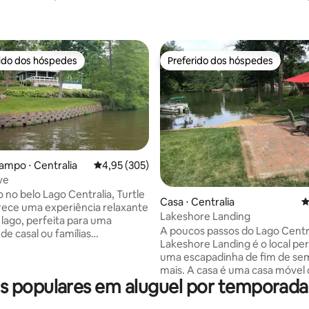
rido dos hóspedes
Preferido dos hóspedes
 melhores preferidos dos hóspedes
Preferido dos hóspedes
ampo ⋅ Centralia
4,95 de uma avaliação média de 5, 305 avalia
4,95 (305)
média de 5, 17 avaliações
ve
 no belo Lago Centralia, Turtle
Casa ⋅ Centralia
4
ece uma experiência relaxante
Lakeshore Landing
 lago, perfeita para uma
A poucos passos do Lago Centra
de casal ou famílias
Lakeshore Landing é o local per
as. Se você precisa de uma
uma escapadinha de fim de se
ranquila aninhada na natureza
mais. A casa é uma casa móvel 
ão na água, você não pode errar
 populares em aluguel por temporada 
sq/ft que tem três quartos, doi
is de 2 hóspedes,
banheiros completos, uma coz
um adicional de US$ 12 por