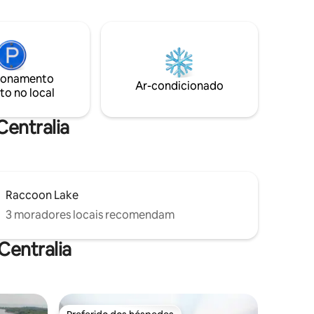
a de estar,
Desfrute de ler um livro em um dos 3
vanderia e
cantos do assento da janela ou café na
à praia
varanda da frente. O quintal é cercado e
trada.
os animais de estimação são negociáveis.
 varanda
Venha e relaxe.
s manhãs,
ionamento
 canoa ou
Ar-condicionado
to no local
. Espero
a!
Centralia
Raccoon Lake
3 moradores locais recomendam
Centralia