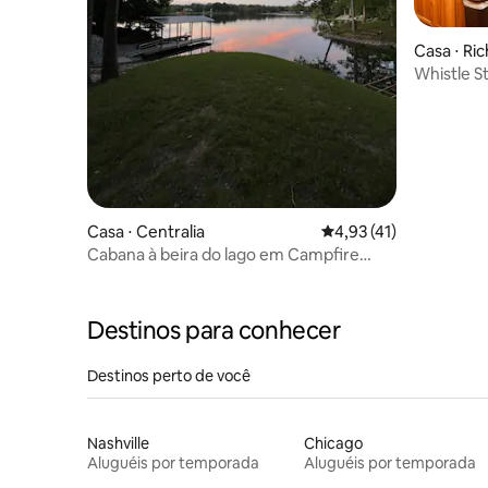
Casa ⋅ Ri
Whistle 
estacion
Casa ⋅ Centralia
4,93 de uma avaliação 
4,93 (41)
Cabana à beira do lago em Campfire
Cove + 3 acampamentos
Destinos para conhecer
Destinos perto de você
Nashville
Chicago
Aluguéis por temporada
Aluguéis por temporada