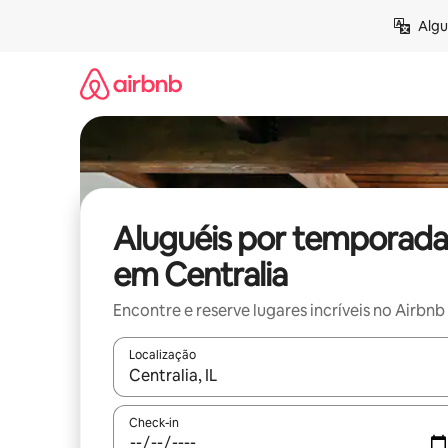
Pular
Algu
para
o
conteúdo
Aluguéis por temporada
em Centralia
Encontre e reserve lugares incríveis no Airbnb
Localização
Quando os resultados estiverem disponíveis, expl
Check-in