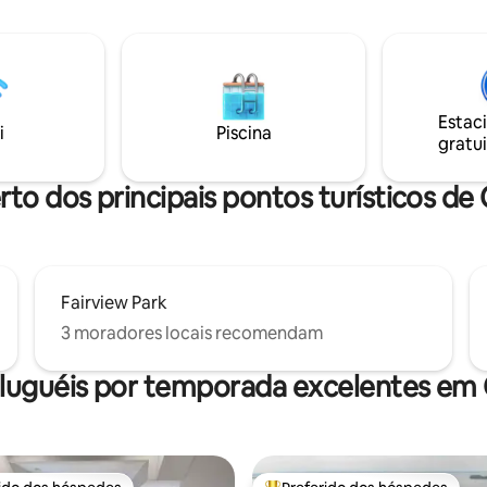
conceito aberto, Wi-Fi rural, sal
ães - taxa fixa de
quintal privativo com lareira, la
edimos gentilmente que os
um pátio relaxante com acesso 
e estimação fiquem longe de
para o lago do outro lado da es
camas e descartem os resíduos
Saboreie uma xícara de café da
 você não fizer isso,
de grandes dimensões todas a
a taxa de limpeza adicional.
Estac
faça um passeio de caiaque ou
 não são permitidas.
i
Piscina
gratui
relaxe nesta casa longe de casa
que você aproveite a sua estadi
rto dos principais pontos turísticos de 
Fairview Park
3 moradores locais recomendam
luguéis por temporada excelentes em 