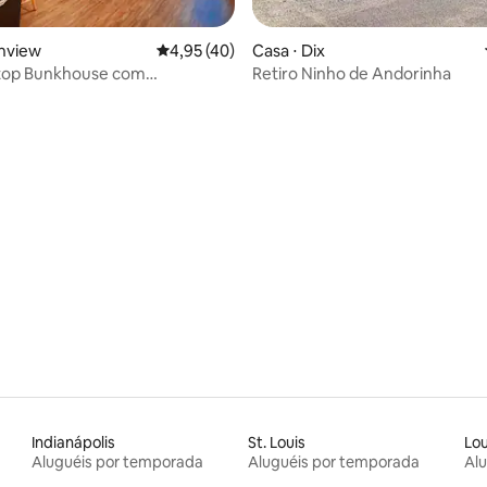
chview
4,95 de uma avaliação média de 5, 40 avalia
4,95 (40)
Casa ⋅ Dix
Stop Bunkhouse com
Retiro Ninho de Andorinha
amento em garagem e pátio
média de 5, 41 avaliações
Indianápolis
St. Louis
Lou
Aluguéis por temporada
Aluguéis por temporada
Al