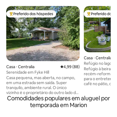
Preferido dos hóspedes
Preferido dos 
Entre os melhores preferidos dos hóspedes
Entre os melhore
Casa ⋅ Centralia
Refúgio no lago – 
Casa ⋅ Centralia
4,99 de uma avaliação média de
4,99 (88)
hidromassagem, a
Refúgio à beira do
Serenidade em Fyke Hill
pessoas
recém-reformado 
Casa pequena, mas aberta, no campo,
para o entretenim
em uma estrada sem saída. Super
café no pátio, de 
tranquilo, ambiente rural. O único
no cais e relaxe n
vizinho é o proprietário do outro lado de
hidromassagem so
Comodidades populares em aluguel por
um campo gramado. Sala de estar
Esta casa de 167 m
espaçosa e área de jantar da cozinha
loft (4 camas de s
temporada em Marion
aberta. Dois quartos grandes com
banheiros, sala de
camas queen size. Grande varanda solar
aberto, cozinha c