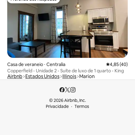
Preferido dos hóspedes
Casa de veraneio ⋅ Centralia
4,85 de uma a
4,85 (40)
Copperfield - Unidade 2 - Suíte de luxo de 1 quarto - King
Airbnb
Estados Unidos
Illinois
Marion
© 2026 Airbnb, Inc.
Privacidade
Termos