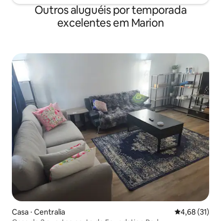
Outros aluguéis por temporada
excelentes em Marion
Casa ⋅ Centralia
4,68 de uma a
4,68 (31)