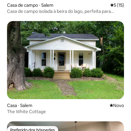
Casa de campo ⋅ Salem
5 de uma a
5 (15)
Casa de campo isolada à beira do lago, perfeita para
relaxar.
Casa ⋅ Salem
Novo lugar
Novo
The White Cottage
Preferido dos hóspedes