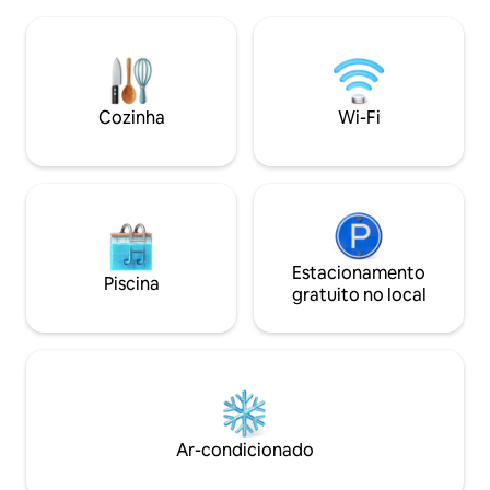
virada para o oeste com sofá-cama
para veículos elét
futon e colchão duplo disponível para
trabalho dedicada, 
espaço extra para dormir. *Aceita
externas, Wi-Fi e 
animais de estimação - ver detalhes
interna/externa. D
Banheira de hidromassagem, sauna,
tranquilas. Aceita
lareira externa e outras comodidades!
(cães pequenos h
Cozinha
Wi-Fi
Trailer disponível por $ 75 adicionais por
aprovação).
noite. Acomoda 1-2 pessoas e apenas 1
animal de estimação. Notifique o
anfitrião
Estacionamento
Piscina
gratuito no local
Ar-condicionado