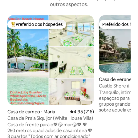
outros aspectos.
Preferido dos hóspedes
Preferido dos hó
Entre os melhores preferidos dos hóspedes
Preferido dos hó
Casa de veraneio
Castle Shore à bei
banheira de água 
Tranquilo, intimi
espaçoso para aco
grupos grandes, C
sobre aquela estad
Casa de campo ⋅ Maria
4,95 de uma avaliação média de 
4,95 (216)
necessária. Situ
Casa de Praia Siquijor (White House Villa)
este anúncio apre
Casa de frente para o💖😘 mar😘💖 💖
principal e uma vil
250 metros quadrados de casa inteira 💖
Os viajantes pod
3 quartos "Todos com ar condicionado"