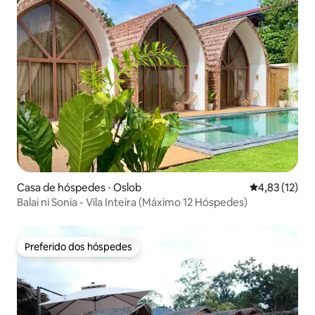
Casa de hóspedes ⋅ Oslob
4,83 de uma a
4,83 (12)
Balai ni Sonia - Vila Inteira (Máximo 12 Hóspedes)
Preferido dos hóspedes
Preferido dos hóspedes