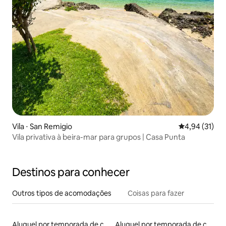
Vila ⋅ San Remigio
4,94 de uma a
4,94 (31)
Vila privativa à beira-mar para grupos | Casa Punta
Destinos para conhecer
Outros tipos de acomodações
Coisas para fazer
Aluguel por temporada de casas arredondadas
Aluguel por temporada de casas de hóspedes