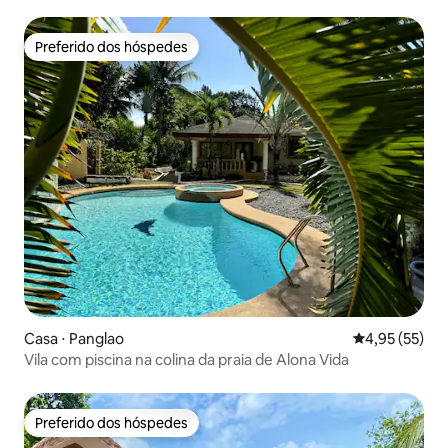
Preferido dos hóspedes
Preferido dos hóspedes
Casa ⋅ Panglao
4,95 de uma a
4,95 (55)
Vila com piscina na colina da praia de Alona Vida
Preferido dos hóspedes
Preferido dos hóspedes