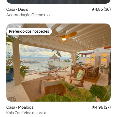
Casa ⋅ Dauis
4,86 de uma a
4,86 (36)
Acomodação Oceanluxx
Preferido dos hóspedes
Preferido dos hóspedes
Casa ⋅ Moalboal
4,96 de uma a
4,96 (27)
Kala Zoe! Vida na praia.