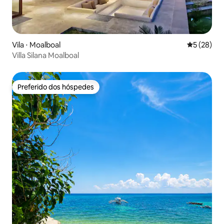
Vila ⋅ Moalboal
5 de uma a
5 (28)
Villa Silana Moalboal
Preferido dos hóspedes
Preferido dos hóspedes