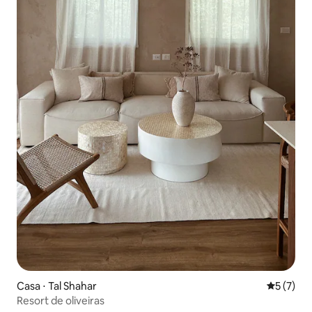
Casa ⋅ Tal Shahar
5 de uma 
5 (7)
Resort de oliveiras