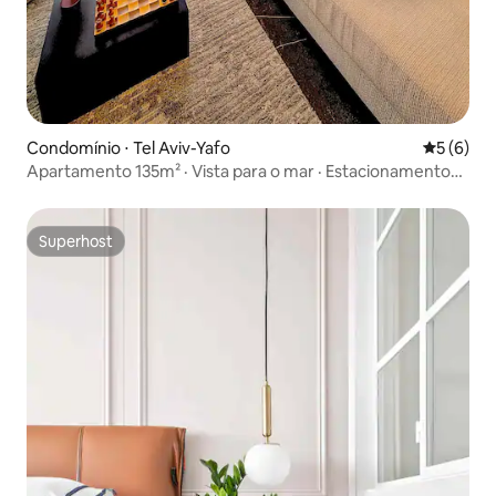
Condomínio ⋅ Tel Aviv-Yafo
5 de uma 
5 (6)
Apartamento 135m² · Vista para o mar · Estacionamento
na piscina
Superhost
Superhost