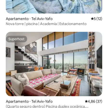
Apartamento ⋅ Tel Aviv-Yafo
5 de uma a
5 (12)
Nova torre | piscina | Academia | Estacionamento
Superhost
Superhost
Apartamento ⋅ Tel Aviv-Yafo
4,86 de uma a
4,86 (37)
(Quarto seguro dentro) Piscina duplex oceânica,