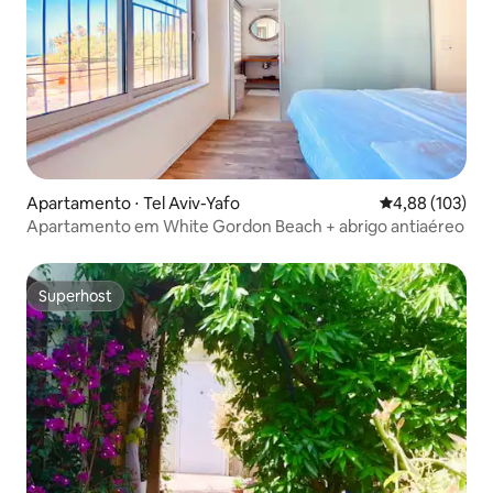
Apartamento ⋅ Tel Aviv-Yafo
4,88 de uma av
4,88 (103)
Apartamento em White Gordon Beach + abrigo antiaéreo
Superhost
Superhost