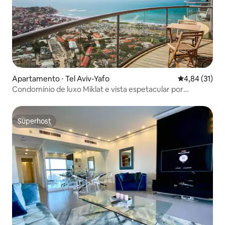
Apartamento ⋅ Tel Aviv-Yafo
4,84 de uma a
4,84 (31)
Condomínio de luxo Miklat e vista espetacular por
FeelHome
Superhost
Superhost