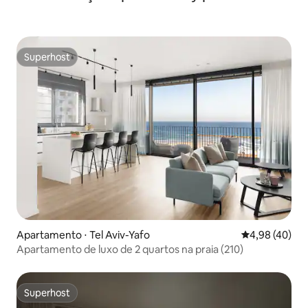
Superhost
Superhost
Apartamento ⋅ Tel Aviv-Yafo
4,98 de uma a
4,98 (40)
Apartamento de luxo de 2 quartos na praia (210)
Superhost
Superhost