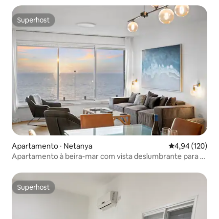
Superhost
Superhost
Apartamento ⋅ Netanya
4,94 de uma av
4,94 (120)
Apartamento à beira-mar com vista deslumbrante para o
mar
Superhost
Superhost