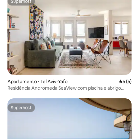
Superhost
Superhost
Apartamento ⋅ Tel Aviv-Yafo
5 de uma 
5 (5)
Residência Andromeda SeaView com piscina e abrigo
antiaéreo
Superhost
Superhost