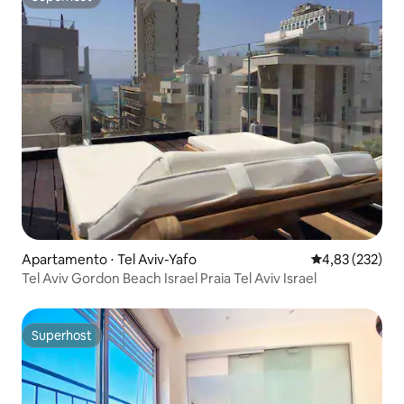
Superhost
Apartamento ⋅ Tel Aviv-Yafo
4,83 de uma av
4,83 (232)
Tel Aviv Gordon Beach Israel Praia Tel Aviv Israel
Superhost
Superhost