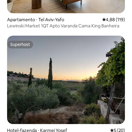
Apartamento ⋅ Tel Aviv-Yafo
4,88 de uma av
4,88 (119)
Lewinski Market 1QT Apto Varanda Cama King Banheira
Superhost
Superhost
Hotel-fazenda ⋅ Karmei Yosef
5 de uma a
5 (20)