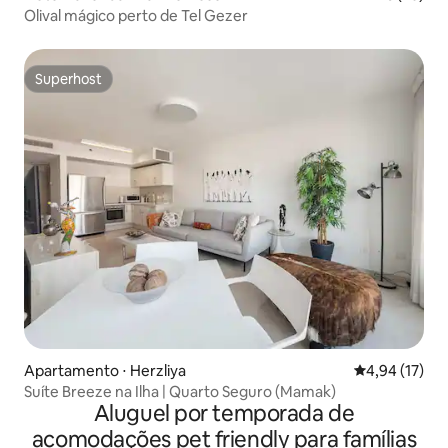
Olival mágico perto de Tel Gezer
Superhost
Superhost
Apartamento ⋅ Herzliya
4,94 de uma a
4,94 (17)
Suíte Breeze na Ilha | Quarto Seguro (Mamak)
Aluguel por temporada de
acomodações pet friendly para famílias