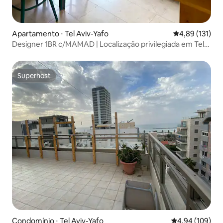
Apartamento ⋅ Tel Aviv-Yafo
4,89 de uma av
4,89 (131)
Designer 1BR c/MAMAD | Localização privilegiada em Tel
Aviv
Superhost
Superhost
Condomínio ⋅ Tel Aviv-Yafo
4,94 de uma av
4,94 (109)