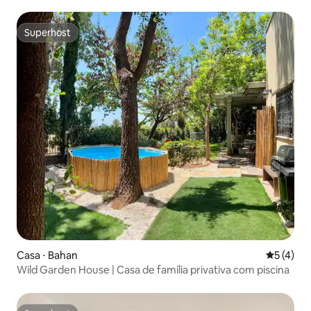
Superhost
Superhost
Casa ⋅ Bahan
5 de uma 
5 (4)
Wild Garden House | Casa de família privativa com piscina