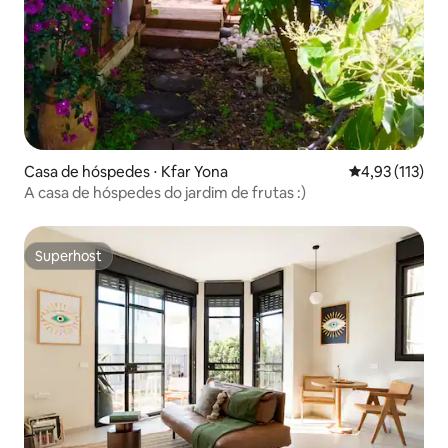
Casa de hóspedes ⋅ Kfar Yona
4,93 de uma av
4,93 (113)
A casa de hóspedes do jardim de frutas :)
Superhost
Superhost