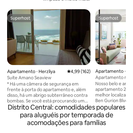
Superhost
Superhost
Superhost
Superhost
Apartamento ⋅ Tel
Apartamento ⋅ Herzliya
4,99 de uma avaliação média de 
4,99 (162)
Apartamento mágic
Suíte Amano Seaview
Ben Gurion Blvd 
Nosso belo e arti
* Há uma câmera de segurança em
apartamento 2BR e
frente à porta do apartamento e, além
melhor localização
disso, há um abrigo subterrâneo contra
Ben Gurion Blvd. e
bombas. Se você está procurando um
Distrito Central: comodidades populares
a pé da famosa prai
lugar para trabalhar, descansar, relaxar,
redor do quarteir
mimar-se ou apenas fugir de tudo —
para aluguéis por temporada de
Ben Yehuda St., v
você encontrará tudo aqui. O
acomodações para famílias
restaurantes, bares
apartamento é uma suíte espaçosa e
basicamente tudo 
agradável com uma varanda privativa de