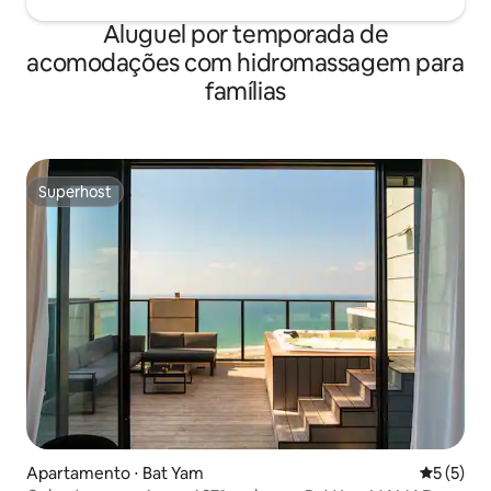
Aluguel por temporada de
acomodações com hidromassagem para
famílias
Superhost
Superhost
Apartamento ⋅ Bat Yam
5 de uma 
5 (5)