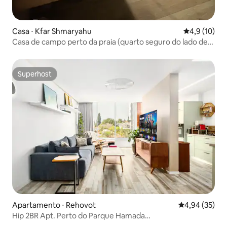
Casa ⋅ Kfar Shmaryahu
4,9 de uma a
4,9 (10)
Casa de campo perto da praia (quarto seguro do lado de
fora)
Superhost
Superhost
Apartamento ⋅ Rehovot
4,94 de uma a
4,94 (35)
Hip 2BR Apt. Perto do Parque Hamada
/Estacionamento/Elevador/AC