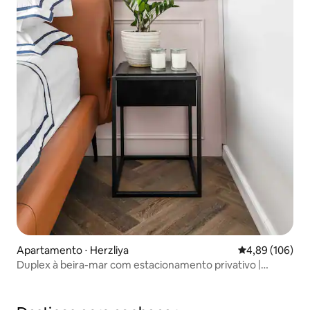
Apartamento ⋅ Herzliya
4,89 de uma av
4,89 (106)
Duplex à beira-mar com estacionamento privativo |
Shelter