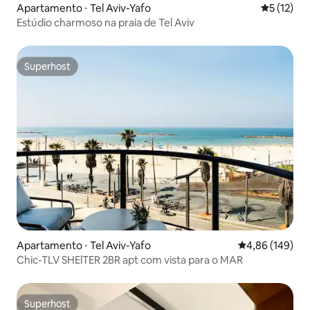
Apartamento ⋅ Tel Aviv-Yafo
5 de uma a
5 (12)
Estúdio charmoso na praia de Tel Aviv
Superhost
Superhost
Apartamento ⋅ Tel Aviv-Yafo
4,86 de uma av
4,86 (149)
Chic-TLV SHElTER 2BR apt com vista para o MAR
Superhost
Superhost